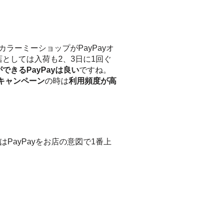
ラーミーショップがPayPayオ
としては入荷も2、3日に1回ぐ
できるPayPayは良い
ですね。
キャンペーン
の時は
利用頻度が高
PayPayをお店の意図で1番上