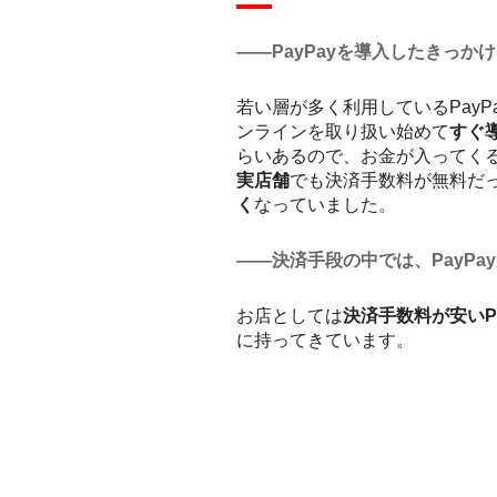
――PayPayを導入したきっか
若い層が多く利用しているPay
ンラインを取り扱い始めて
すぐ
らいあるので、お金が入ってく
実店舗
でも決済手数料が無料だった
く
なっていました。
――決済手段の中では、PayPa
お店としては
決済手数料が安いP
に持ってきています。