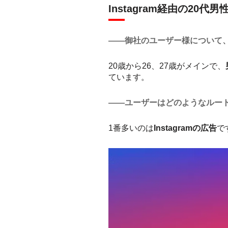
Instagram経由の20
――御社のユーザー様について
20歳から26、27歳がメインで、
ています。
――ユーザーはどのようなルー
1番多いのは
Instagramの広告
で