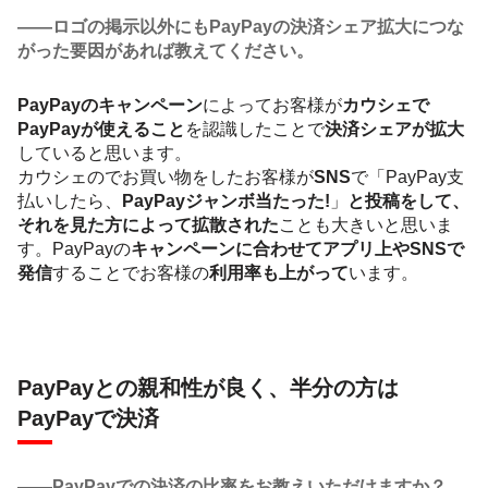
――ロゴの掲示以外にもPayPayの決済シェア拡大につな
がった要因があれば教えてください。
PayPayのキャンペーン
によってお客様が
カウシェで
PayPayが使えること
を認識したことで
決済シェアが拡大
していると思います。
カウシェのでお買い物をしたお客様が
SNS
で「PayPay支
払いしたら、
PayPayジャンボ当たった!
」
と投稿をして、
それを見た方によって拡散された
ことも大きいと思いま
す。PayPayの
キャンペーンに合わせてアプリ上やSNSで
発信
することでお客様の
利用率も上がって
います。
PayPayとの親和性が良く、半分の方は
PayPayで決済
――PayPayでの決済の比率をお教えいただけますか？