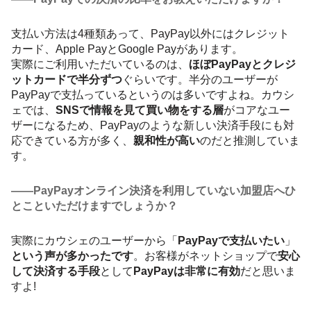
支払い方法は4種類あって、PayPay以外にはクレジット
カード、Apple PayとGoogle Payがあります。
実際にご利用いただいているのは、
ほぼPayPayとクレジ
ットカードで半分ずつ
ぐらいです。半分のユーザーが
PayPayで支払っているというのは多いですよね。カウシ
ェでは、
SNSで情報を見て買い物をする層
がコアなユー
ザーになるため、PayPayのような新しい決済手段にも対
応できている方が多く、
親和性が高い
のだと推測していま
す。
――PayPayオンライン決済を利用していない加盟店へひ
とこといただけますでしょうか？
実際にカウシェのユーザーから「
PayPayで支払いたい
」
という声が多かったです
。お客様がネットショップで
安心
して決済する手段
として
PayPayは非常に有効
だと思いま
すよ!