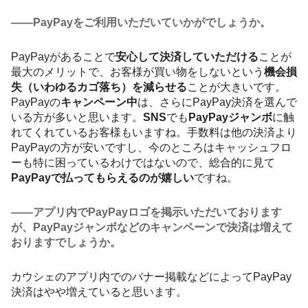
――PayPayをご利用いただいていかがでしょうか。
PayPayがあることで
安心して決済していただける
ことが
最大のメリットで、お客様が買い物をしないという
機会損
失（いわゆるカゴ落ち）を減らせる
ことが大きいです。
PayPayの
キャンペーン中
は、さらにPayPay決済を選んで
いる方が多いと思います。
SNS
でも
PayPayジャンボ
に触
れてくれているお客様もいますね。手数料は他の決済より
PayPayの方が安いですし、今のところはキャッシュフロ
ーも特に困っているわけではないので、総合的に見て
PayPayで払ってもらえるのが嬉しい
ですね。
――アプリ内でPayPayロゴを掲示いただいております
が、PayPayジャンボなどのキャンペーンで決済は増えて
おりますでしょうか。
カウシェのアプリ内でのバナー掲載などによってPayPay
決済はやや増えていると思います。