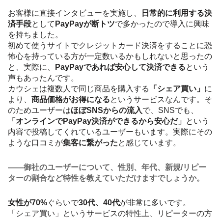
お客様に直接インタビューを実施し、
日常的に利用する決
済手段
として
PayPayが断トツ
で多かったので導入に興味
を持ちました。
初めて使うサイトでクレジットカード決済をすることに恐
怖心を持っている方が一定数いるかもしれないと思ったの
と、実際に、
PayPayであれば安心して決済できる
という
声もあったんです。
カウシェは複数人で同じ商品を購入する
「シェア買い」
に
より、
商品価格がお得になる
というサービスなんです。そ
のためユーザーは
ほぼSNSからの流入
で、SNSでも、
「オンラインでPayPay決済ができるから安心だ」
という
内容で投稿してくれているユーザーもいます。実際にその
ような口コミが
集客に繋がった
と感じています。
――御社のユーザーについて、性別、年代、新規/リピー
ターの割合など特性を教えていただけますでしょうか。
女性が70%
ぐらいで
30代、40代
が非常に多いです。
「シェア買い」というサービスの特性上、リピーターの方