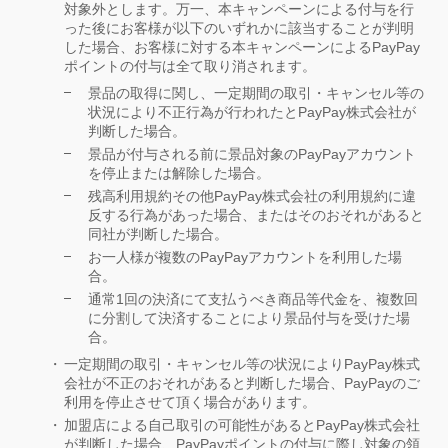
対象外とします。万一、本キャンペーンによる付与を行
った後にお客様が以下のいずれかに該当することが判明
した場合、お客様に対する本キャンペーンによるPayPay
ポイントの付与は全て取り消されます。
景品の取得に関し、一定期間の取引・キャンセル等の
状況により不正行為が行われたとPayPay株式会社が
判断した場合。
景品が付与される前に景品対象のPayPayアカウント
を停止または解除した場合。
残高利用規約その他PayPay株式会社の利用規約に違
反する行為があった場合、またはそのおそれがあると
同社が判断した場合。
お一人様が複数のPayPayアカウントを利用した場
合。
通常1回の決済にて支払うべき商品等代金を、複数回
に分割して決済することにより景品付与を受けた場
合。
一定期間の取引・キャンセル等の状況によりPayPay株式
会社が不正のおそれがあると判断した場合、PayPayのご
利用を停止させて頂く場合があります。
加盟店による自己取引の可能性があるとPayPay株式会社
が判断した場合、PayPayポイントの付与に際し対象の領