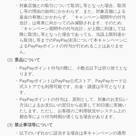
対象店舗との取引について取消し等となった場合、取消
し等の理由の如何にかかわらず、また、対象店舗による
返金の有無にかかわらず、「キャンペーン期間中の付与
合計」は将来に向かってのみ減額されます。そのため、
「キャンペーン期間中の付与合計」が上限に到達して以
降に取消し等となった場合であっても、当該上限到達か
ら取消し等までのPayPay決済について本キャンペーンに
よるPayPayポイントの付与が行われることはありませ
ん。
景品について
PayPayポイント付与の際に、小数点以下は切り捨てとな
ります。
PayPayポイントはPayPay公式ストア、PayPayカード公
式ストアでも利用可能です。出金・譲渡は不可となりま
す。
PayPayポイントの付与は、原則として、対象のお支払い
方法によるお支払いの翌日から起算して30日後に実施い
たします。ただし、お客様のご利用状況やシステム上の
都合等により付与時期が遅くなる場合があります。
禁止事項等について
以下のいずれかに該当する場合は本キャンペーンの適用