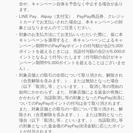
合や、キャンペーン自体を予告なく中止する場合があり
ます。
LINE Pay、Alipay（支付宝）、PayPay商品券、クレジッ
トカードでお支払いされた場合は、本キャンペーンの対
象とはなりませんのでご注意ください。
対象のお支払方法にてお支払いいただいた際に、仮に本
キャンペーンを適用すると、本キャンペーンによるキャ
ンペーン期間中のPayPayポイントの付与額が合計5,000
ポイントを超えるときには、当該付与額の合計が5,000ポ
イントとなるよう付与いたします（付与額の合計がキャ
ンペーン期間中5,000ポイントを超えることはございませ
ん）。
対象店舗との取引の全部について取り消され、解除され
（合意解除を含みます。）、または無効となった場合
（以下「取消し等」といいます。）、取消し等の理由の
如何にかかわらず、また、対象店舗による返金の有無に
かかわらず、当該取消し等の対象となったPayPay決済に
ついてのPayPayポイントの付与は全て取り消されます。
また、対象店舗との取引の一部について取り消され、解
除され（合意解除を含みます。）、または無効となった
場合（以下「取消し等」といいます。）、当該取消し等
の対象となった返金後のPayPay決済金額に応じたポイン
トが付与されます。