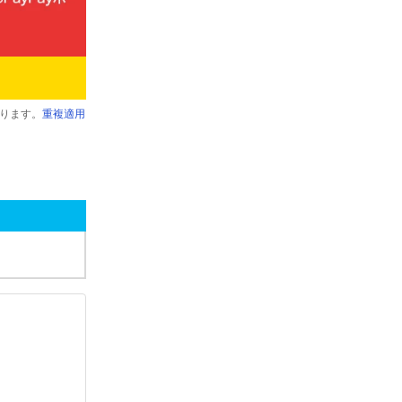
ります。
重複適用