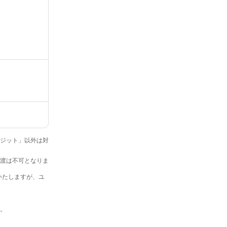
クレジット」以外は対
・譲渡は不可となりま
いたしますが、ユ
す。