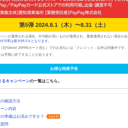
第5弾 2024.8.1（木）〜8.31（土）
ペーンが適用される場合、付与額が高いものが適用され、重複適用されない場合があ
付与率は最大66.5％となります。
ード（旧Yahoo! JAPANカード含む）でのお支払いは「クレジット」以外は対象外です。
ンは早期に終了することがあります。
お得な特典予告
まるキャンペーン
の一覧はこちら。
舗の確認方法
ペーン内容
いの準備はお済みですか？
る質問