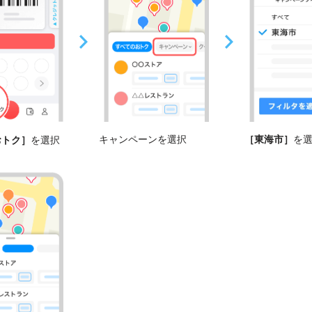
キャンペーンを選択
［東海市］
を
おトク］
を選択