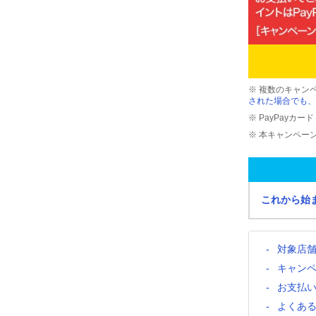
※ 複数のキャン
された場合でも、
※ PayPayカ
※ 本キャンペー
これから始
対象店
キャン
お支払
よくあ