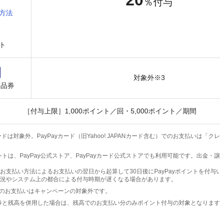
％付与
方法
ト
対象外※3
商品券
［付与上限］1,000ポイント／回・5,000ポイント／期間
ドは対象外。PayPayカード（旧Yahoo! JAPANカード含む）でのお支払いは「
ポイントは、PayPay公式ストア、PayPayカード公式ストアでも利用可能です。出金
お支払い方法によるお支払いの翌日から起算して30日後にPayPayポイントを付与
況やシステム上の都合による付与時期が遅くなる場合があります。
でのお支払いはキャンペーンの対象外です。
y商品券と残高を併用した場合は、残高でのお支払い分のみポイント付与の対象となりま