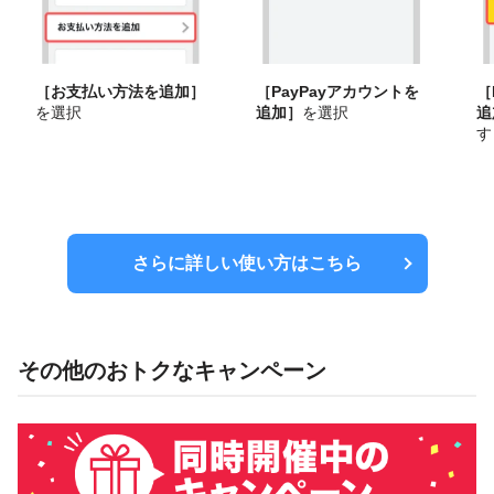
［お支払い方法を追加］
［PayPayアカウントを
［
を選択
追加］
を選択
追
す
さらに詳しい使い方はこちら
その他のおトクなキャンペーン