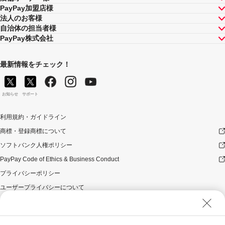
PayPay加盟店様
法人のお客様
自治体の担当者様
PayPay株式会社
最新情報をチェック！
お知らせ
サポート
利用規約・ガイドライン
商標・登録商標について
ソフトバンク人権ポリシー
PayPay Code of Ethics & Business Conduct
プライバシーポリシー
ユーザープライバシーについて
ユーザーセキュリティについて
ウェブサイト利用規約