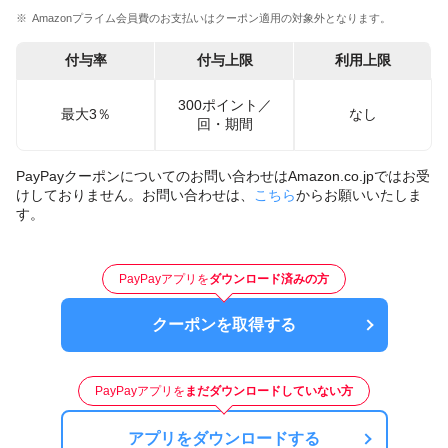
Amazonプライム会員費のお支払いはクーポン適用の対象外となります。
付与率
付与上限
利用上限
300ポイント／
最大3％
なし
回・期間
PayPayクーポンについてのお問い合わせはAmazon.co.jpではお受
けしておりません。お問い合わせは、
こちら
からお願いいたしま
す。
PayPayアプリを
ダウンロード済みの方
クーポンを取得する
PayPayアプリを
まだダウンロードしていない方
アプリをダウンロードする