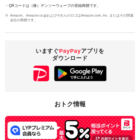
・QRコードは（株）デンソーウェーブの登録商標です。
Amazon、Amazon.co.jpおよびそれらのロゴはAmazon.com, Inc. またはその関連
会社の商標です。
いますぐ
PayPay
アプリを
ダウンロード
おトク情報