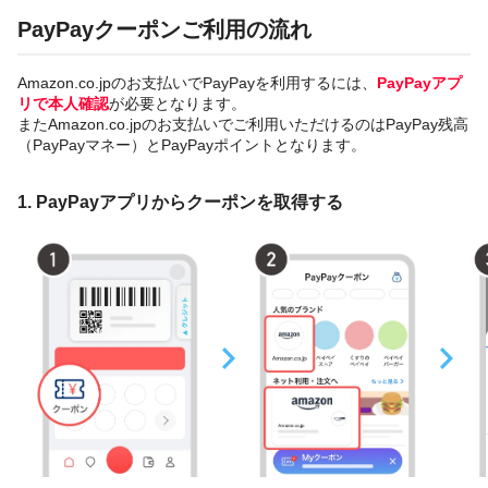
PayPayクーポンご利用の流れ
Amazon.co.jpのお支払いでPayPayを利用するには、
PayPayアプ
リで本人確認
が必要となります。
またAmazon.co.jpのお支払いでご利用いただけるのはPayPay残高
（PayPayマネー）とPayPayポイントとなります。
1. PayPayアプリからクーポンを取得する