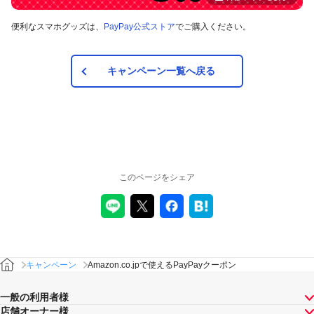
便利なスマホグッズは、
PayPay公式ストア
でご購入ください。
キャンペーン一覧へ戻る
このページをシェア
キャンペーン
Amazon.co.jpで使えるPayPayクーポン
一般の利用者様
店舗オーナー様