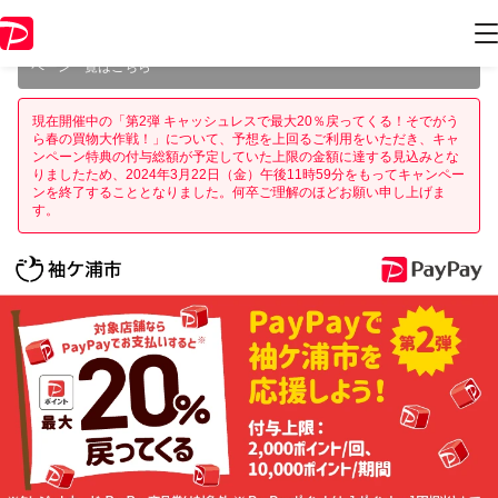
本キャンペーンは2024年3月22日（金） 23:59に終了致しました。ペー
ジ内の情報はキャンペーン終了時点のものになります。
開催中のキャン
ペーン一覧はこちら
現在開催中の「第2弾 キャッシュレスで最大20％戻ってくる！そでがう
ら春の買物大作戦！」について、予想を上回るご利用をいただき、キャ
ンペーン特典の付与総額が予定していた上限の金額に達する見込みとな
りましたため、2024年3月22日（金）午後11時59分をもってキャンペー
ンを終了することとなりました。何卒ご理解のほどお願い申し上げま
す。