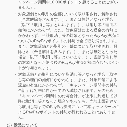
ャンペーン期間中10,000ポイントを超えることはござい
ません）。
対象店舗との取引の全部について取り消され、解除され
（合意解除を含みます。）、または無効となった場合
（以下「取消し等」といいます。）、取消し等の理由の
如何にかかわらず、また、対象店舗による返金の有無に
かかわらず、当該取消し等の対象となったPayPay決済に
ついてのPayPayポイントの付与は全て取り消されます。
また、対象店舗との取引の一部について取り消され、解
除され（合意解除を含みます。）、または無効となった
場合（以下「取消し等」といいます。）、当該取消し等
の対象となった返金後のPayPay決済金額に応じたポイン
トが付与されます。
対象店舗との取引について取消し等となった場合、取消
し等の理由の如何にかかわらず、また、対象店舗による
返金の有無にかかわらず、「キャンペーン期間中の付与
合計」は将来に向かってのみ減額されます。そのため、
「キャンペーン期間中の付与合計」が上限に到達して以
降に取消し等となった場合であっても、当該上限到達か
ら取消し等までのPayPay決済について本キャンペーンに
よるPayPayポイントの付与が行われることはありませ
ん。
景品について