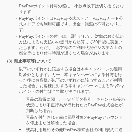
PayPayポイント付与の際に、小数点以下は切り捨てとな
ります。
PayPayポイントはPayPay公式ストア、PayPayカード公
式ストアでも利用可能です。出金・譲渡は不可となりま
す。
PayPayポイントの付与は、原則として、対象のお支払い
方法によるお支払いの翌日から起算して30日後に実施い
たします。ただし、お客様のご利用状況やシステム上の
都合等により付与時期が遅くなる場合があります。
禁止事項等について
以下のいずれかに該当する場合は本キャンペーンの適用
対象外とします。万一、本キャンペーンによる付与を行
った後にお客様が以下のいずれかに該当することが判明
した場合、お客様に対する本キャンペーンによるPayPay
ポイントの付与は全て取り消されます。
景品の取得に関し、一定期間の取引・キャンセル等の
状況により不正行為が行われたとPayPay株式会社が
判断した場合。
景品が付与される前に景品対象のPayPayアカウント
を停止または解除した場合。
残高利用規約その他PayPay株式会社の利用規約に違