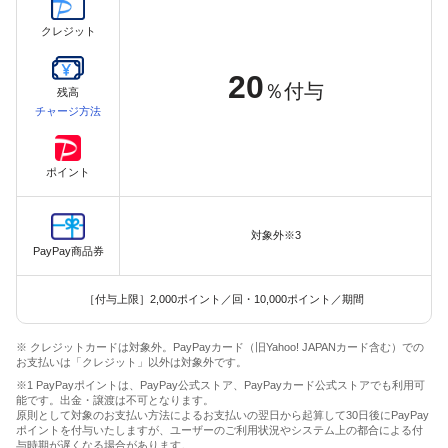
クレジット
20
％付与
残高
チャージ方法
ポイント
対象外※3
PayPay商品券
［付与上限］2,000ポイント／回・10,000ポイント／期間
※ クレジットカードは対象外。PayPayカード（旧Yahoo! JAPANカード含む）での
お支払いは「クレジット」以外は対象外です。
※1 PayPayポイントは、PayPay公式ストア、PayPayカード公式ストアでも利用可
能です。出金・譲渡は不可となります。
原則として対象のお支払い方法によるお支払いの翌日から起算して30日後にPayPay
ポイントを付与いたしますが、ユーザーのご利用状況やシステム上の都合による付
与時期が遅くなる場合があります。