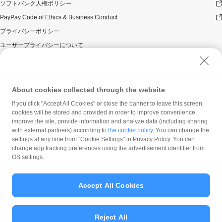
ソフトバンク人権ポリシー
PayPay Code of Ethics & Business Conduct
プライバシーポリシー
ユーザープライバシーについて
ユーザーセキュリティについて
ウェブサイト利用規約
反社会的勢力に対する方針
About cookies collected through the website
勧誘方針
If you click "Accept All Cookies" or close the banner to leave this screen,
cookies will be stored and provided in order to improve convenience,
マネロン等基本方針
improve the site, provide information and analyze data (including sharing
カスタマーハラスメントに関する当社の考え方
with external partners) according to
the cookie policy
. You can change the
settings at any time from "Cookie Settings" in Privacy Policy. You can
change app tracking preferences using the advertisement identifier from
OS settings.
Accept All Cookies
© PayPay Corporation
Reject All