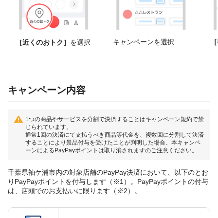
キャンペーンを選択
［
［近くのおトク］
を選択
キャンペーン内容
1つの商品やサービスを分割で決済することはキャンペーン規約で禁
じられています。
通常1回の決済にて支払うべき商品等代金を、複数回に分割して決済
することにより景品付与を受けたことが判明した場合、本キャンペ
ーンによるPayPayポイントは取り消されますのご注意ください。
千葉県袖ケ浦市内の対象店舗のPayPay決済において、以下のとお
りPayPayポイントを付与します（※1）。PayPayポイントの付与
は、店頭でのお支払いに限ります（※2）。