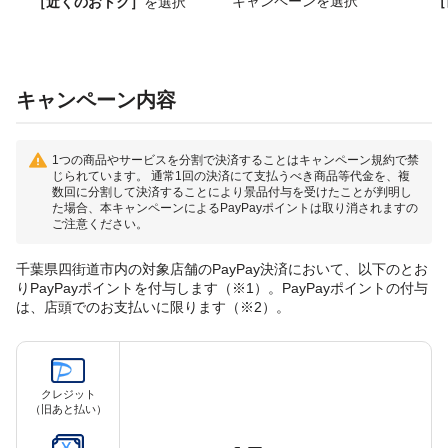
キャンペーンを選択
［
［近くのおトク］
を選択
キャンペーン内容
1つの商品やサービスを分割で決済することはキャンペーン規約で禁
じられています。 通常1回の決済にて支払うべき商品等代金を、複
数回に分割して決済することにより景品付与を受けたことが判明し
た場合、本キャンペーンによるPayPayポイントは取り消されますの
ご注意ください。
千葉県四街道市内の対象店舗のPayPay決済において、以下のとお
りPayPayポイントを付与します（※1）。PayPayポイントの付与
は、店頭でのお支払いに限ります（※2）。
クレジット
（旧あと払い）