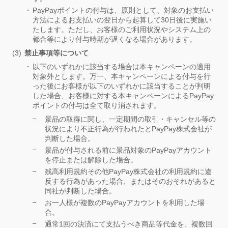
PayPayポイントの付与は、原則として、対象のお支払い
方法によるお支払いの翌日から起算して30日後に実施い
たします。ただし、お客様のご利用状況やシステム上の
都合等により付与時期が遅くなる場合があります。
禁止事項等について
以下のいずれかに該当する場合は本キャンペーンの適用
対象外とします。万一、本キャンペーンによる付与を行
った後にお客様が以下のいずれかに該当することが判明
した場合、お客様に対する本キャンペーンによるPayPay
ポイントの付与は全て取り消されます。
景品の取得に関し、一定期間の取引・キャンセル等の
状況により不正行為が行われたとPayPay株式会社が
判断した場合。
景品が付与される前に景品対象のPayPayアカウント
を停止または解除した場合。
残高利用規約その他PayPay株式会社の利用規約に違
反する行為があった場合、またはそのおそれがあると
同社が判断した場合。
お一人様が複数のPayPayアカウントを利用した場
合。
通常1回の決済にて支払うべき商品等代金を、複数回