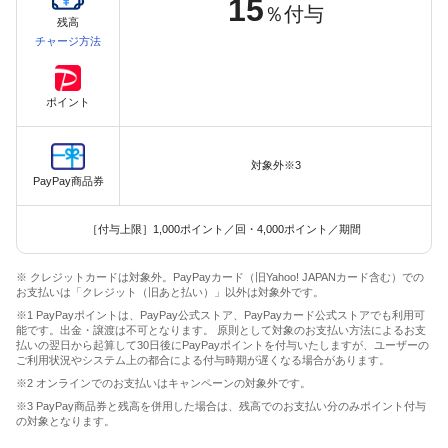
15
％付与
残高
チャージ方法
ポイント
対象外※3
PayPay商品券
［付与上限］1,000ポイント／回・4,000ポイント／期間
※ クレジットカードは対象外。PayPayカード（旧Yahoo! JAPANカード含む）での
お支払いは「クレジット（旧あと払い）」以外は対象外です。
※1 PayPayポイントは、PayPay公式ストア、PayPayカード公式ストアでも利用可
能です。出金・譲渡は不可となります。 原則として対象のお支払い方法によるお支
払いの翌日から起算して30日後にPayPayポイントを付与いたしますが、ユーザーの
ご利用状況やシステム上の都合による付与時期が遅くなる場合があります。
※2 オンラインでのお支払いはキャンペーンの対象外です。
※3 PayPay商品券と残高を併用した場合は、残高でのお支払い分のみポイント付与
の対象となります。