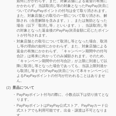
如何にかかわらず、また、対象店舗による返金の有無に
かかわらず、当該取消し等の対象となったPayPay決済に
ついてのPayPayポイントの付与は全て取り消されます。
また、対象店舗との取引の一部について取り消され、解
除され（合意解除を含みます。）、または無効となった
場合（以下「取消し等」といいます。）、当該取消し等
の対象となった返金後のPayPay決済金額に応じたポイン
トが付与されます。
対象店舗との取引について取消し等となった場合、取消
し等の理由の如何にかかわらず、また、対象店舗による
返金の有無にかかわらず、「キャンペーン期間中の付与
合計」は将来に向かってのみ減額されます。そのため、
「キャンペーン期間中の付与合計」が上限に到達して以
降に取消し等となった場合であっても、当該上限到達か
ら取消し等までのPayPay決済について本キャンペーンに
よるPayPayポイントの付与が行われることはありませ
ん。
景品について
PayPayポイント付与の際に、小数点以下は切り捨てとな
ります。
PayPayポイントはPayPay公式ストア、PayPayカード公
式ストアでも利用可能です。出金・譲渡は不可となりま
す。