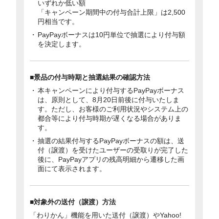
いずれか低い額
「キャンペーン期間中の付与合計上限」は2,500
円相当です。
PayPayボーナスは10円単位で抽選により付与額
を決定します。
■景品の付与時期と抽選結果の確認方法
本キャンペーンにより付与するPayPayボーナス
は、原則として、8月20日前後に付与いたしま
す。ただし、お客様のご利用状況やシステム上の
都合等により付与時期が遅くなる場合がありま
す。
抽選の結果付与するPayPayボーナスの額は、送
付（譲渡）を受けたユーザーの受取りが完了した
後に、PayPayアプリの残高明細から遷移した画
面にて表示されます。
■対象外の送付（譲渡）方法
「わりかん」機能を用いた送付（譲渡）やYahoo!