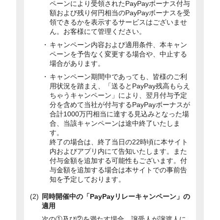
ペーンにより受領されたPayPayボーナス付与
額および残り何円相当のPayPayボーナスを受
領できるかを表示するサービスはございませ
ん。お客様にて管理ください。
キャンペーン内容および適用条件、本キャン
ペーンを予告なく変更する場合や、中止する
場合があります。
キャンペーン期間中であっても、皆様のご利
用状況を踏まえ、「送るとPayPay残高もらえ
ちゃうキャンペーン」により、翌月付与予定
分を含めて当社が付与するPayPayボーナスが
合計1000万円相当に達する見込みとなった場
合、当該キャンペーンは途中終了いたしま
す。
終了の場合は、終了当日の22時頃に本サイト
内およびアプリ内にて告知いたします。また
付与金額を追加する可能性もございます。付
与金額を追加する場合は本サイトでの事前告
知を予定しております。
同時開催中の「PayPayリレーキャンペーン」の
適用
次の①及び②を満たす場合、譲受人が譲渡人に