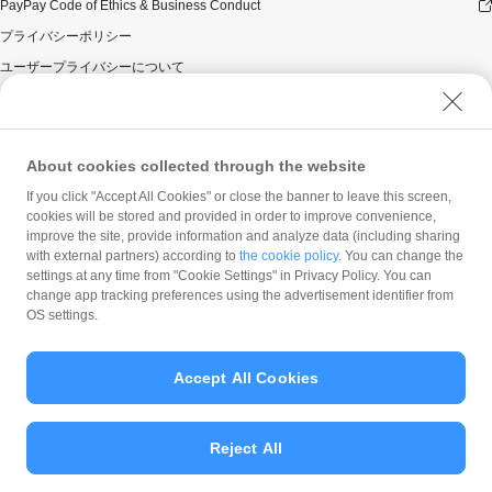
PayPay Code of Ethics & Business Conduct
プライバシーポリシー
ユーザープライバシーについて
ユーザーセキュリティについて
ウェブサイト利用規約
反社会的勢力に対する方針
About cookies collected through the website
勧誘方針
If you click "Accept All Cookies" or close the banner to leave this screen,
cookies will be stored and provided in order to improve convenience,
マネロン等基本方針
improve the site, provide information and analyze data (including sharing
カスタマーハラスメントに関する当社の考え方
with external partners) according to
the cookie policy
. You can change the
settings at any time from "Cookie Settings" in Privacy Policy. You can
change app tracking preferences using the advertisement identifier from
OS settings.
Accept All Cookies
© PayPay Corporation
Reject All