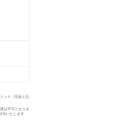
クレジット（旧あと払
・譲渡は不可となりま
を付与いたします