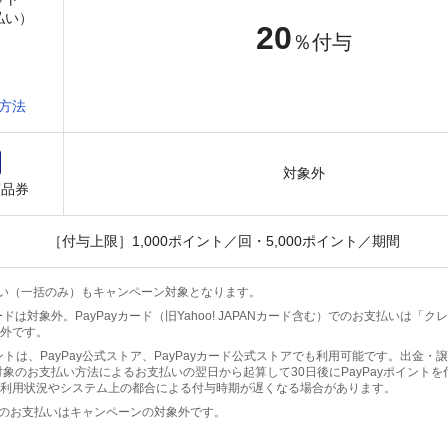
払い）
20
％付与
方法
対象外
商品券
［付与上限］1,000ポイント／回・5,000ポイント／期間
あと払い（一括のみ）もキャンペーン対象となります。
ドは対象外。PayPayカード（旧Yahoo! JAPANカード含む）でのお支払いは「
外です。
ポイントは、PayPay公式ストア、PayPayカード公式ストアでも利用可能です。出金
対象のお支払い方法によるお支払いの翌日から起算して30日後にPayPayポイント
利用状況やシステム上の都合による付与時期が遅くなる場合があります。
でのお支払いはキャンペーンの対象外です。