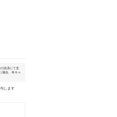
回の決済にて支
た場合、本キャ
付与します