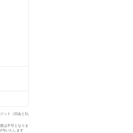
クレジット（旧あと払
・譲渡は不可となりま
を付与いたします