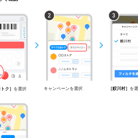
キャンペーンを選択
［鮫川村］
を
おトク］
を選択