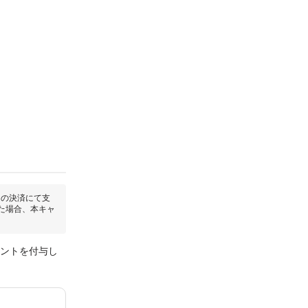
回の決済にて支
た場合、本キャ
イントを付与し