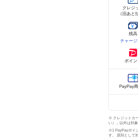
クレジ
（旧あと
残高
チャージ
ポイン
PayPay
※ クレジットカー
い）」以外は対象
※1 PayPay
す。 原則として