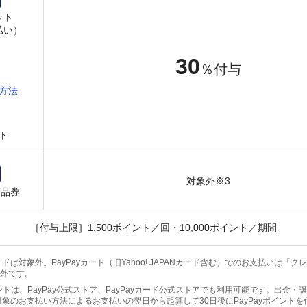
ット
払い）
30
％付与
方法
ト
対象外※3
商品券
［付与上限］1,500ポイント／回・10,000ポイント／期間
ドは対象外。PayPayカード（旧Yahoo! JAPANカード含む）でのお支払いは「
外です。
ポイントは、PayPay公式ストア、PayPayカード公式ストアでも利用可能です。出金
対象のお支払い方法によるお支払いの翌日から起算して30日後にPayPayポイント