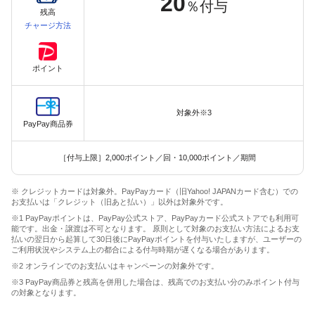
20
％付与
残高
チャージ方法
ポイント
対象外※3
PayPay商品券
［付与上限］2,000ポイント／回・10,000ポイント／期間
※ クレジットカードは対象外。PayPayカード（旧Yahoo! JAPANカード含む）での
お支払いは「クレジット（旧あと払い）」以外は対象外です。
※1 PayPayポイントは、PayPay公式ストア、PayPayカード公式ストアでも利用可
能です。出金・譲渡は不可となります。 原則として対象のお支払い方法によるお支
払いの翌日から起算して30日後にPayPayポイントを付与いたしますが、ユーザーの
ご利用状況やシステム上の都合による付与時期が遅くなる場合があります。
※2 オンラインでのお支払いはキャンペーンの対象外です。
※3 PayPay商品券と残高を併用した場合は、残高でのお支払い分のみポイント付与
の対象となります。