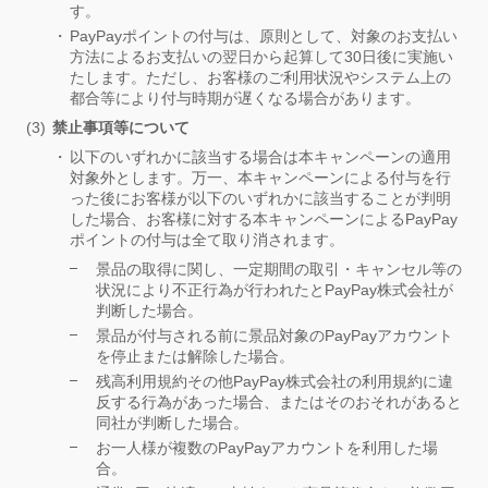
す。
PayPayポイントの付与は、原則として、対象のお支払い
方法によるお支払いの翌日から起算して30日後に実施い
たします。ただし、お客様のご利用状況やシステム上の
都合等により付与時期が遅くなる場合があります。
禁止事項等について
以下のいずれかに該当する場合は本キャンペーンの適用
対象外とします。万一、本キャンペーンによる付与を行
った後にお客様が以下のいずれかに該当することが判明
した場合、お客様に対する本キャンペーンによるPayPay
ポイントの付与は全て取り消されます。
景品の取得に関し、一定期間の取引・キャンセル等の
状況により不正行為が行われたとPayPay株式会社が
判断した場合。
景品が付与される前に景品対象のPayPayアカウント
を停止または解除した場合。
残高利用規約その他PayPay株式会社の利用規約に違
反する行為があった場合、またはそのおそれがあると
同社が判断した場合。
お一人様が複数のPayPayアカウントを利用した場
合。