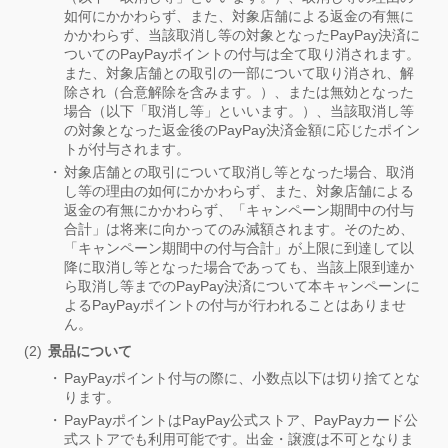
如何にかかわらず、また、対象店舗による返金の有無に
かかわらず、当該取消し等の対象となったPayPay決済に
ついてのPayPayポイントの付与は全て取り消されます。
また、対象店舗との取引の一部について取り消され、解
除され（合意解除を含みます。）、または無効となった
場合（以下「取消し等」といいます。）、当該取消し等
の対象となった返金後のPayPay決済金額に応じたポイン
トが付与されます。
対象店舗との取引について取消し等となった場合、取消
し等の理由の如何にかかわらず、また、対象店舗による
返金の有無にかかわらず、「キャンペーン期間中の付与
合計」は将来に向かってのみ減額されます。そのため、
「キャンペーン期間中の付与合計」が上限に到達して以
降に取消し等となった場合であっても、当該上限到達か
ら取消し等までのPayPay決済について本キャンペーンに
よるPayPayポイントの付与が行われることはありませ
ん。
景品について
PayPayポイント付与の際に、小数点以下は切り捨てとな
ります。
PayPayポイントはPayPay公式ストア、PayPayカード公
式ストアでも利用可能です。出金・譲渡は不可となりま