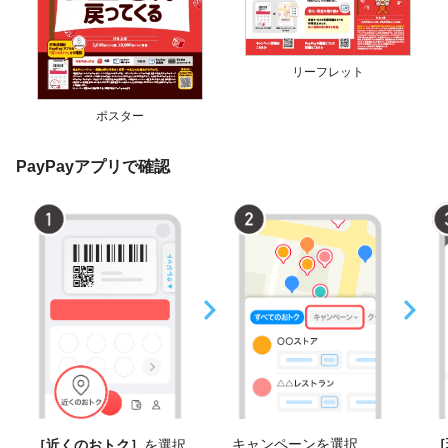
リーフレット
ポスター
PayPayアプリで確認
キャンペーンを選択
［
［近くのおトク］
を選択