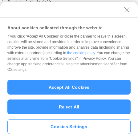
ユーザープライバシーについて
ユーザーセキュリティについて
ウェブサイト利用規約
反社会的勢力に対する方針
About cookies collected through the website
勧誘方針
If you click "Accept All Cookies" or close the banner to leave this screen,
cookies will be stored and provided in order to improve convenience,
マネロン等基本方針
improve the site, provide information and analyze data (including sharing
カスタマーハラスメントに関する当社の考え方
with external partners) according to
the cookie policy
. You can change the
settings at any time from "Cookie Settings" in Privacy Policy. You can
change app tracking preferences using the advertisement identifier from
OS settings.
Accept All Cookies
© PayPay Corporation
Reject All
Cookies Settings
いますぐ
PayPayアプリ
をダウンロ
ード
＞＞