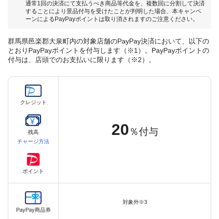
通常1回の決済にて支払うべき商品等代金を、複数回に分割して決済
することにより景品付与を受けたことが判明した場合、本キャンペ
ーンによるPayPayポイントは取り消されますのご注意ください。
群馬県邑楽郡大泉町内の対象店舗のPayPay決済において、以下の
とおりPayPayポイントを付与します（※1）。PayPayポイントの
付与は、店頭でのお支払いに限ります（※2）。
クレジット
20
％付与
残高
チャージ方法
ポイント
対象外※3
PayPay商品券