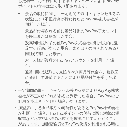
した場合、お客様に対する本キャンペーンによるPayPay
ポイントの付与は全て取り消されます。
景品の取得に関し、一定期間の取引・キャンセル等の
状況により不正行為が行われたとPayPay株式会社が
判断した場合。
景品が付与される前に景品対象のPayPayアカウント
を停止または解除した場合。
残高利用規約その他PayPay株式会社の利用規約に違
反する行為があった場合、またはそのおそれがあると
同社が判断した場合。
お一人様が複数のPayPayアカウントを利用した場
合。
通常1回の決済にて支払うべき商品等代金を、複数回
に分割して決済することにより景品付与を受けた場
合。
一定期間の取引・キャンセル等の状況によりPayPay株式
会社が不正のおそれがあると判断した場合、PayPayのご
利用を停止させて頂く場合があります。
加盟店による自己取引の可能性があるとPayPay株式会社
が判断した場合、PayPayポイントの付与に際し対象の領
収書などお支払い時のお控えを確認させていただくこと
があります。加盟店自身がPayPay決済を利用される時に