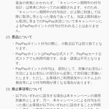
返金の有無にかかわらず、「キャンペーン期間中の付与
合計」は将来に向かってのみ減額されます。そのため、
「キャンペーン期間中の付与合計」が上限に到達して以
降に取消し等となった場合であっても、当該上限到達か
ら取消し等までのPayPay決済について本キャンペーンに
よるPayPayポイントの付与が行われることはありませ
ん。
景品について
PayPayポイント付与の際に、小数点以下は切り捨てとな
ります。
PayPayポイントはPayPay公式ストア、PayPayカード公
式ストアでも利用可能です。出金・譲渡は不可となりま
す。
PayPayポイントの付与は、原則として、対象のお支払い
方法によるお支払いの翌日から起算して30日後に実施い
たします。ただし、お客様のご利用状況やシステム上の
都合等により付与時期が遅くなる場合があります。
禁止事項等について
以下のいずれかに該当する場合は本キャンペーンの適用
対象外とします。万一、本キャンペーンによる付与を行
った後にお客様が以下のいずれかに該当することが判明