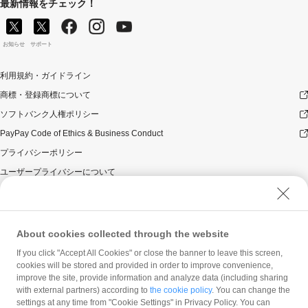
最新情報をチェック！
お知らせ
サポート
利用規約・ガイドライン
商標・登録商標について
ソフトバンク人権ポリシー
PayPay Code of Ethics & Business Conduct
プライバシーポリシー
ユーザープライバシーについて
ユーザーセキュリティについて
ウェブサイト利用規約
反社会的勢力に対する方針
About cookies collected through the website
勧誘方針
If you click "Accept All Cookies" or close the banner to leave this screen,
cookies will be stored and provided in order to improve convenience,
マネロン等基本方針
improve the site, provide information and analyze data (including sharing
カスタマーハラスメントに関する当社の考え方
with external partners) according to
the cookie policy
. You can change the
settings at any time from "Cookie Settings" in Privacy Policy. You can