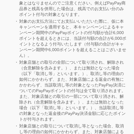
象とはなりませんのでご注意ください。例えばPayPay商
品券と残高を併用した場合は、残高でのお支払い分のみ
ポイント付与の対象となります。
対象のお支払方法にてお支払いいただいた際に、仮に本
キャンペーンを適用すると、本キャンペーンによるキャ
ンペーン期間中のPayPayポイントの付与額が合計6,000
ポイントを超えるときには、当該付与額の合計が6,000ポ
イントとなるよう付与いたします（付与額の合計がキャ
ンペーン期間中6,000ポイントを超えることはございませ
ん）。
対象店舗との取引の全部について取り消され、解除され
（合意解除を含みます。）、または無効となった場合
（以下「取消し等」といいます。）、取消し等の理由の
如何にかかわらず、また、対象店舗による返金の有無に
かかわらず、当該取消し等の対象となったPayPay決済に
ついてのPayPayポイントの付与は全て取り消されます。
また、対象店舗との取引の一部について取り消され、解
除され（合意解除を含みます。）、または無効となった
場合（以下「取消し等」といいます。）、当該取消し等
の対象となった返金後のPayPay決済金額に応じたポイン
トが付与されます。
対象店舗との取引について取消し等となった場合、取消
し等の理由の如何にかかわらず、また、対象店舗による