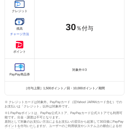
クレジット
30
％付与
残高
チャージ方法
ポイント
対象外※3
PayPay商品券
［付与上限］1,500ポイント／回・10,000ポイント／期間
※ クレジットカードは対象外。PayPayカード（旧Yahoo! JAPANカード含む）での
お支払いは「クレジット」以外は対象外です。
※1 PayPayポイントは、PayPay公式ストア、PayPayカード公式ストアでも利用可
能です。出金・譲渡は不可となります。
原則として対象のお支払い方法によるお支払いの翌日から起算して30日後にPayPay
ポイントを付与いたしますが、ユーザーのご利用状況やシステム上の都合による付