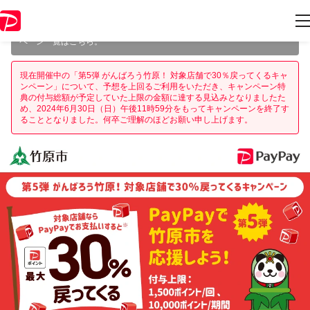
本キャンペーンは 2024年6月30日（日） 23:59 に終了致しました。ペー
ジ内の情報はキャンペーン終了時点のものになります。
開催中のキャン
ペーン一覧はこちら
。
現在開催中の「第5弾 がんばろう竹原！ 対象店舗で30％戻ってくるキャ
ンペーン」について、予想を上回るご利用をいただき、キャンペーン特
典の付与総額が予定していた上限の金額に達する見込みとなりましたた
め、2024年6月30日（日）午後11時59分をもってキャンペーンを終了す
ることとなりました。何卒ご理解のほどお願い申し上げます。