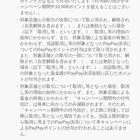
ポイントとなるよう付与いたします（付与額の合計がキ
ャンペーン期間中10,000ポイントを超えることはござい
ません）。
対象店舗との取引の全部について取り消され、解除され
（合意解除を含みます。）、または無効となった場合
（以下「取消し等」といいます。）、取消し等の理由の
如何にかかわらず、また、対象店舗による返金の有無に
かかわらず、当該取消し等の対象となったPayPay決済に
ついてのPayPayポイントの付与は全て取り消されます。
また、対象店舗との取引の一部について取り消され、解
除され（合意解除を含みます。）、または無効となった
場合（以下「取消し等」といいます。）、当該取消し等
の対象となった返金後のPayPay決済金額に応じたポイン
トが付与されます。
対象店舗との取引について取消し等となった場合、取消
し等の理由の如何にかかわらず、また、対象店舗による
返金の有無にかかわらず、「キャンペーン期間中の付与
合計」は将来に向かってのみ減額されます。そのため、
「キャンペーン期間中の付与合計」が上限に到達して以
降に取消し等となった場合であっても、当該上限到達か
ら取消し等までのPayPay決済について本キャンペーンに
よるPayPayポイントの付与が行われることはありませ
ん。