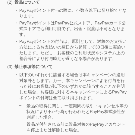
景品について
PayPayポイント付与の際に、小数点以下は切り捨てとな
ります。
PayPayポイントはPayPay公式ストア、PayPayカード公
式ストアでも利用可能です。出金・譲渡は不可となりま
す。
PayPayポイントの付与は、原則として、対象のお支払い
方法によるお支払いの翌日から起算して30日後に実施い
たします。ただし、お客様のご利用状況やシステム上の
都合等により付与時期が遅くなる場合があります。
禁止事項等について
以下のいずれかに該当する場合は本キャンペーンの適用
対象外とします。万一、本キャンペーンによる付与を行
った後にお客様が以下のいずれかに該当することが判明
した場合、お客様に対する本キャンペーンによるPayPay
ポイントの付与は全て取り消されます。
景品の取得に関し、一定期間の取引・キャンセル等の
状況により不正行為が行われたとPayPay株式会社が
判断した場合。
景品が付与される前に景品対象のPayPayアカウント
を停止または解除した場合。