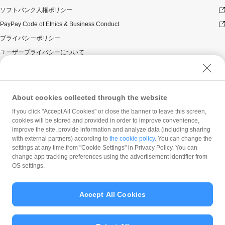
ソフトバンク人権ポリシー
PayPay Code of Ethics & Business Conduct
プライバシーポリシー
ユーザープライバシーについて
ユーザーセキュリティについて
ウェブサイト利用規約
反社会的勢力に対する方針
About cookies collected through the website
勧誘方針
If you click "Accept All Cookies" or close the banner to leave this screen,
cookies will be stored and provided in order to improve convenience,
マネロン等基本方針
improve the site, provide information and analyze data (including sharing
カスタマーハラスメントに関する当社の考え方
with external partners) according to
the cookie policy
. You can change the
settings at any time from "Cookie Settings" in Privacy Policy. You can
change app tracking preferences using the advertisement identifier from
OS settings.
Accept All Cookies
© PayPay Corporation