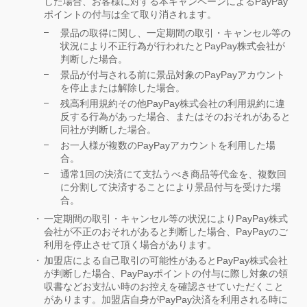
した場合、お客様に対する本キャンペーンによるPayPay
ポイントの付与は全て取り消されます。
景品の取得に関し、一定期間の取引・キャンセル等の
状況により不正行為が行われたとPayPay株式会社が
判断した場合。
景品が付与される前に景品対象のPayPayアカウント
を停止または解除した場合。
残高利用規約その他PayPay株式会社の利用規約に違
反する行為があった場合、またはそのおそれがあると
同社が判断した場合。
お一人様が複数のPayPayアカウントを利用した場
合。
通常1回の決済にて支払うべき商品等代金を、複数回
に分割して決済することにより景品付与を受けた場
合。
一定期間の取引・キャンセル等の状況によりPayPay株式
会社が不正のおそれがあると判断した場合、PayPayのご
利用を停止させて頂く場合があります。
加盟店による自己取引の可能性があるとPayPay株式会社
が判断した場合、PayPayポイントの付与に際し対象の領
収書などお支払い時のお控えを確認させていただくこと
があります。加盟店自身がPayPay決済を利用される時に