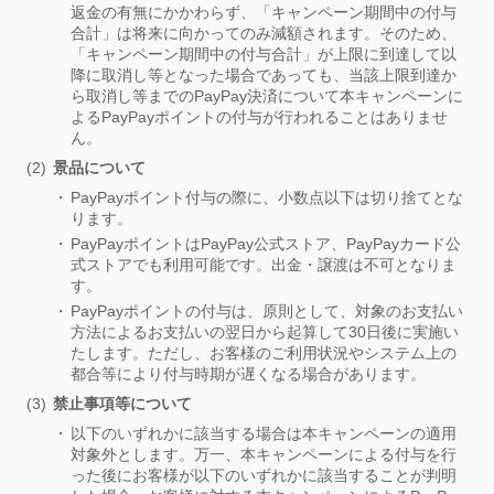
返金の有無にかかわらず、「キャンペーン期間中の付与
合計」は将来に向かってのみ減額されます。そのため、
「キャンペーン期間中の付与合計」が上限に到達して以
降に取消し等となった場合であっても、当該上限到達か
ら取消し等までのPayPay決済について本キャンペーンに
よるPayPayポイントの付与が行われることはありませ
ん。
景品について
PayPayポイント付与の際に、小数点以下は切り捨てとな
ります。
PayPayポイントはPayPay公式ストア、PayPayカード公
式ストアでも利用可能です。出金・譲渡は不可となりま
す。
PayPayポイントの付与は、原則として、対象のお支払い
方法によるお支払いの翌日から起算して30日後に実施い
たします。ただし、お客様のご利用状況やシステム上の
都合等により付与時期が遅くなる場合があります。
禁止事項等について
以下のいずれかに該当する場合は本キャンペーンの適用
対象外とします。万一、本キャンペーンによる付与を行
った後にお客様が以下のいずれかに該当することが判明