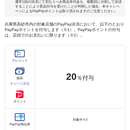
通常1回の決済にて支払うべき商品等代金を、複数回に分割して決済
することにより景品付与を受けたことが判明した場合、本キャンペ
ーンによるPayPayポイントは取り消されますのご注意ください。
兵庫県高砂市内の対象店舗のPayPay決済において、以下のとおり
PayPayポイントを付与します（※1）。PayPayポイントの付与
は、店頭でのお支払いに限ります（※2）。
クレジット
20
％付与
残高
チャージ方法
ポイント
対象外※3
PayPay商品券