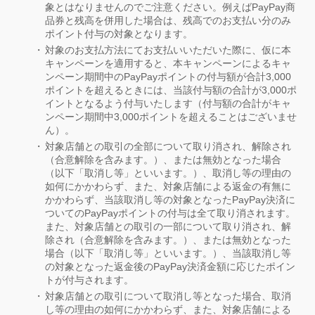
象とはなりませんのでご注意ください。例えばPayPay商
品券と残高を併用した場合は、残高でのお支払い分のみ
ポイント付与の対象となります。
対象のお支払方法にてお支払いいただいた際に、仮に本
キャンペーンを適用すると、本キャンペーンによるキャ
ンペーン期間中のPayPayポイントの付与額が合計3,000
ポイントを超えるときには、当該付与額の合計が3,000ポ
イントとなるよう付与いたします（付与額の合計がキャ
ンペーン期間中3,000ポイントを超えることはございませ
ん）。
対象店舗との取引の全部について取り消され、解除され
（合意解除を含みます。）、または無効となった場合
（以下「取消し等」といいます。）、取消し等の理由の
如何にかかわらず、また、対象店舗による返金の有無に
かかわらず、当該取消し等の対象となったPayPay決済に
ついてのPayPayポイントの付与は全て取り消されます。
また、対象店舗との取引の一部について取り消され、解
除され（合意解除を含みます。）、または無効となった
場合（以下「取消し等」といいます。）、当該取消し等
の対象となった返金後のPayPay決済金額に応じたポイン
トが付与されます。
対象店舗との取引について取消し等となった場合、取消
し等の理由の如何にかかわらず、また、対象店舗による