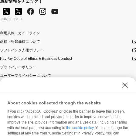
最新情報をチェック！
お知らせ
サポート
利用規約・ガイドライン
商標・登録商標について
ソフトバンク人権ポリシー
PayPay Code of Ethics & Business Conduct
プライバシーポリシー
ユーザープライバシーについて
ユーザーセキュリティについて
ウェブサイト利用規約
反社会的勢力に対する方針
About cookies collected through the website
勧誘方針
If you click "Accept All Cookies" or close the banner to leave this screen,
cookies will be stored and provided in order to improve convenience,
マネロン等基本方針
improve the site, provide information and analyze data (including sharing
カスタマーハラスメントに関する当社の考え方
with external partners) according to
the cookie policy
. You can change the
settings at any time from "Cookie Settings" in Privacy Policy. You can