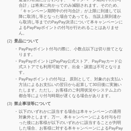
合計」は将来に向かってのみ減額されます。そのため、
「キャンペーン期間中の付与合計」が上限に到達して以
降に取消し等となった場合であっても、当該上限到達か
ら取消し等までのPayPay決済について本キャンペーンに
よるPayPayポイントの付与が行われることはありませ
ん。
景品について
PayPayポイント付与の際に、小数点以下は切り捨てとな
ります。
PayPayポイントはPayPay公式ストア、PayPayカード公
式ストアでも利用可能です。出金・譲渡は不可となりま
す。
PayPayポイントの付与は、原則として、対象のお支払い
方法によるお支払いの翌日から起算して30日後に実施い
たします。ただし、お客様のご利用状況やシステム上の
都合等により付与時期が遅くなる場合があります。
禁止事項等について
以下のいずれかに該当する場合は本キャンペーンの適用
対象外とします。万一、本キャンペーンによる付与を行
った後にお客様が以下のいずれかに該当することが判明
した場合、お客様に対する本キャンペーンによるPayPay