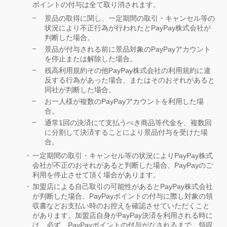
ポイントの付与は全て取り消されます。
景品の取得に関し、一定期間の取引・キャンセル等の
状況により不正行為が行われたとPayPay株式会社が
判断した場合。
景品が付与される前に景品対象のPayPayアカウント
を停止または解除した場合。
残高利用規約その他PayPay株式会社の利用規約に違
反する行為があった場合、またはそのおそれがあると
同社が判断した場合。
お一人様が複数のPayPayアカウントを利用した場
合。
通常1回の決済にて支払うべき商品等代金を、複数回
に分割して決済することにより景品付与を受けた場
合。
一定期間の取引・キャンセル等の状況によりPayPay株式
会社が不正のおそれがあると判断した場合、PayPayのご
利用を停止させて頂く場合があります。
加盟店による自己取引の可能性があるとPayPay株式会社
が判断した場合、PayPayポイントの付与に際し対象の領
収書などお支払い時のお控えを確認させていただくこと
があります。加盟店自身がPayPay決済を利用される時に
は、必ず、PayPayポイントの付与がなされるまで、領収