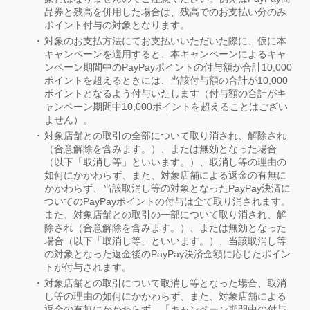
品券と残高を併用した場合は、残高でのお支払い分のみ
ポイント付与の対象となります。
対象のお支払方法にてお支払いいただいた際に、仮に本
キャンペーンを適用すると、本キャンペーンによるキャ
ンペーン期間中のPayPayポイントの付与額が合計10,000
ポイントを超えるときには、当該付与額の合計が10,000
ポイントとなるよう付与いたします（付与額の合計がキ
ャンペーン期間中10,000ポイントを超えることはござい
ません）。
対象店舗との取引の全部について取り消され、解除され
（合意解除を含みます。）、または無効となった場合
（以下「取消し等」といいます。）、取消し等の理由の
如何にかかわらず、また、対象店舗による返金の有無に
かかわらず、当該取消し等の対象となったPayPay決済に
ついてのPayPayポイントの付与は全て取り消されます。
また、対象店舗との取引の一部について取り消され、解
除され（合意解除を含みます。）、または無効となった
場合（以下「取消し等」といいます。）、当該取消し等
の対象となった返金後のPayPay決済金額に応じたポイン
トが付与されます。
対象店舗との取引について取消し等となった場合、取消
し等の理由の如何にかかわらず、また、対象店舗による
返金の有無にかかわらず、「キャンペーン期間中の付与