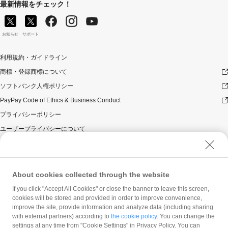
最新情報をチェック！
お知らせ
サポート
利用規約・ガイドライン
商標・登録商標について
ソフトバンク人権ポリシー
PayPay Code of Ethics & Business Conduct
プライバシーポリシー
ユーザープライバシーについて
ユーザーセキュリティについて
ウェブサイト利用規約
反社会的勢力に対する方針
About cookies collected through the website
勧誘方針
If you click "Accept All Cookies" or close the banner to leave this screen,
cookies will be stored and provided in order to improve convenience,
マネロン等基本方針
improve the site, provide information and analyze data (including sharing
カスタマーハラスメントに関する当社の考え方
with external partners) according to
the cookie policy
. You can change the
settings at any time from "Cookie Settings" in Privacy Policy. You can