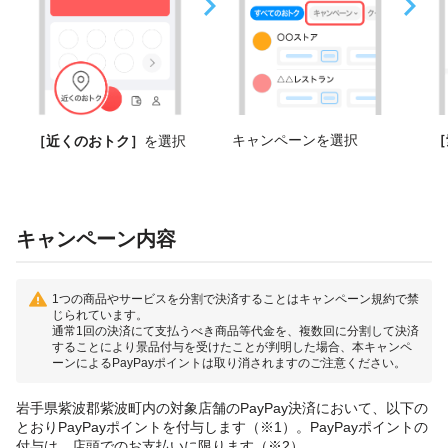
キャンペーンを選択
［
［近くのおトク］
を選択
キャンペーン内容
1つの商品やサービスを分割で決済することはキャンペーン規約で禁
じられています。
通常1回の決済にて支払うべき商品等代金を、複数回に分割して決済
することにより景品付与を受けたことが判明した場合、本キャンペ
ーンによるPayPayポイントは取り消されますのご注意ください。
岩手県紫波郡紫波町内の対象店舗のPayPay決済において、以下の
とおりPayPayポイントを付与します（※1）。PayPayポイントの
付与は、店頭でのお支払いに限ります（※2）。