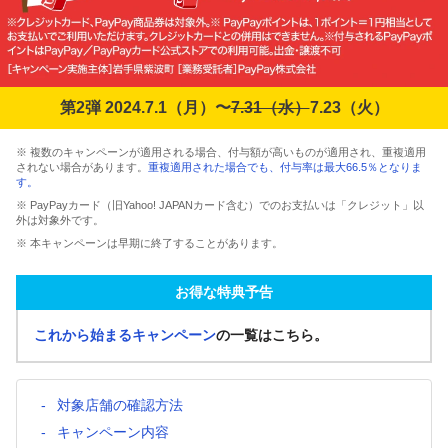
第2弾 2024.7.1（月）〜
7.31（水）
7.23（火）
※ 複数のキャンペーンが適用される場合、付与額が高いものが適用され、重複適用
されない場合があります。
重複適用された場合でも、付与率は最大66.5％となりま
す。
※ PayPayカード（旧Yahoo! JAPANカード含む）でのお支払いは「クレジット」以
外は対象外です。
※ 本キャンペーンは早期に終了することがあります。
お得な特典予告
これから始まるキャンペーン
の一覧はこちら。
対象店舗の確認方法
キャンペーン内容