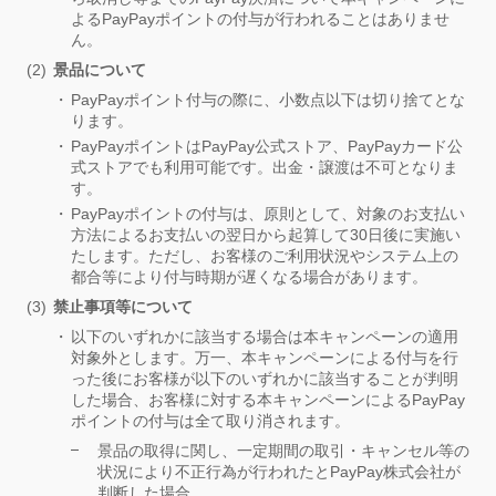
よるPayPayポイントの付与が行われることはありませ
ん。
景品について
PayPayポイント付与の際に、小数点以下は切り捨てとな
ります。
PayPayポイントはPayPay公式ストア、PayPayカード公
式ストアでも利用可能です。出金・譲渡は不可となりま
す。
PayPayポイントの付与は、原則として、対象のお支払い
方法によるお支払いの翌日から起算して30日後に実施い
たします。ただし、お客様のご利用状況やシステム上の
都合等により付与時期が遅くなる場合があります。
禁止事項等について
以下のいずれかに該当する場合は本キャンペーンの適用
対象外とします。万一、本キャンペーンによる付与を行
った後にお客様が以下のいずれかに該当することが判明
した場合、お客様に対する本キャンペーンによるPayPay
ポイントの付与は全て取り消されます。
景品の取得に関し、一定期間の取引・キャンセル等の
状況により不正行為が行われたとPayPay株式会社が
判断した場合。