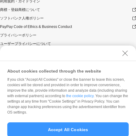
利用規約・ガイドライン
商標・登録商標について
ソフトバンク人権ポリシー
PayPay Code of Ethics & Business Conduct
プライバシーポリシー
ユーザープライバシーについて
ユーザーセキュリティについて
ウェブサイト利用規約
反社会的勢力に対する方針
About cookies collected through the website
勧誘方針
If you click "Accept All Cookies" or close the banner to leave this screen,
cookies will be stored and provided in order to improve convenience,
マネロン等基本方針
improve the site, provide information and analyze data (including sharing
カスタマーハラスメントに関する当社の考え方
with external partners) according to
the cookie policy
. You can change the
settings at any time from "Cookie Settings" in Privacy Policy. You can
change app tracking preferences using the advertisement identifier from
OS settings.
Accept All Cookies