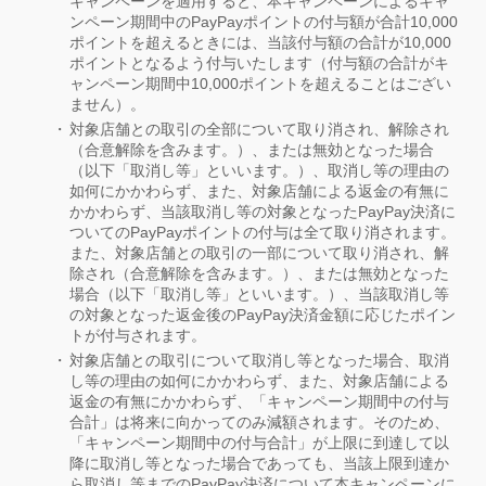
キャンペーンを適用すると、本キャンペーンによるキャ
ンペーン期間中のPayPayポイントの付与額が合計10,000
ポイントを超えるときには、当該付与額の合計が10,000
ポイントとなるよう付与いたします（付与額の合計がキ
ャンペーン期間中10,000ポイントを超えることはござい
ません）。
対象店舗との取引の全部について取り消され、解除され
（合意解除を含みます。）、または無効となった場合
（以下「取消し等」といいます。）、取消し等の理由の
如何にかかわらず、また、対象店舗による返金の有無に
かかわらず、当該取消し等の対象となったPayPay決済に
ついてのPayPayポイントの付与は全て取り消されます。
また、対象店舗との取引の一部について取り消され、解
除され（合意解除を含みます。）、または無効となった
場合（以下「取消し等」といいます。）、当該取消し等
の対象となった返金後のPayPay決済金額に応じたポイン
トが付与されます。
対象店舗との取引について取消し等となった場合、取消
し等の理由の如何にかかわらず、また、対象店舗による
返金の有無にかかわらず、「キャンペーン期間中の付与
合計」は将来に向かってのみ減額されます。そのため、
「キャンペーン期間中の付与合計」が上限に到達して以
降に取消し等となった場合であっても、当該上限到達か
ら取消し等までのPayPay決済について本キャンペーンに