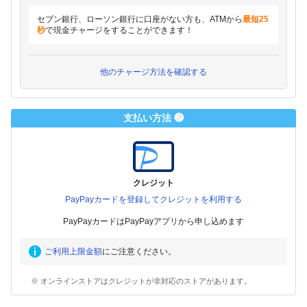
セブン銀行、ローソン銀行に口座がない方も、ATMから
最短25
秒
で現金チャージをすることができます！
他のチャージ方法を確認する
支払い方法 ❷
クレジット
PayPayカードを登録してクレジットを利用する
PayPayカードはPayPayアプリから申し込めます
ご利用上限金額
にご注意ください。
※ オンラインストアはクレジットが非対応のストアがあります。