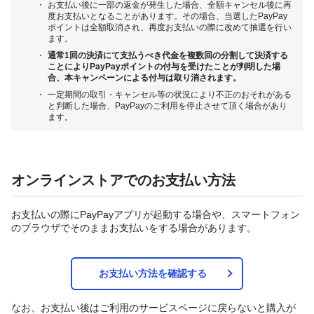
お支払い後に一部の返金が発生した場合、全額キャンセル後に再
度お支払いとなることがあります。その場合、当選したPayPay
ポイントは全額取消され、再度お支払いの際に改めて抽選を行い
ます。
通常1回の決済にて支払うべき代金を複数回の分割して決済する
ことによりPayPayポイントの付与を受けたことが判明した場
合、本キャンペーンによる付与は取り消されます。
一定期間の取引・キャンセル等の状況により不正のおそれがある
と判断した場合、PayPayのご利用を停止させて頂く場合があり
ます。
オンラインストアでのお支払い方法
お支払いの際にPayPayアプリが起動する場合や、スマートフォン
のブラウザでそのままお支払いをする場合があります。
お支払い方法を確認する
なお、お支払い後はご利用のサービスページに戻らないと購入が