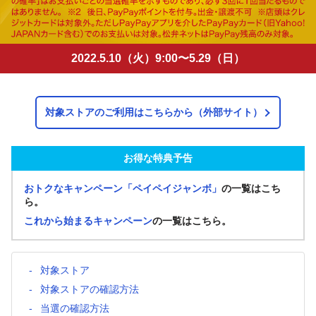
2022.5.10（火）9:00〜5.29（日）
対象ストアのご利用はこちらから（外部サイト）
お得な特典予告
おトクなキャンペーン「ペイペイジャンボ」
の一覧はこち
ら。
これから始まるキャンペーン
の一覧はこちら。
対象ストア
対象ストアの確認方法
当選の確認方法