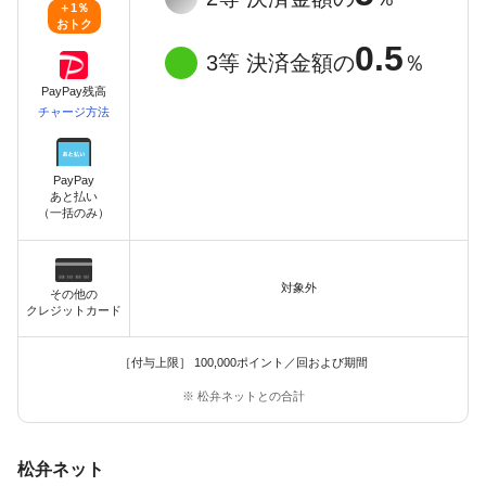
＋1％
おトク
0.5
3等 決済金額の
％
PayPay残高
チャージ方法
PayPay
あと払い
（一括のみ）
対象外
その他の
クレジットカード
［付与上限］ 100,000ポイント／回および期間
※ 松弁ネットとの合計
松弁ネット