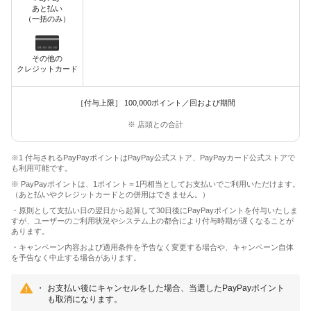
あと払い
（一括のみ）
その他の
クレジットカード
［付与上限］ 100,000ポイント／回および期間
※ 店頭との合計
※1 付与されるPayPayポイントはPayPay公式ストア、PayPayカード公式ストアで
も利用可能です。
※ PayPayポイントは、1ポイント＝1円相当としてお支払いでご利用いただけます。
（あと払いやクレジットカードとの併用はできません。）
・原則として支払い日の翌日から起算して30日後にPayPayポイントを付与いたしま
すが、ユーザーのご利用状況やシステム上の都合により付与時期が遅くなることが
あります。
・キャンペーン内容および適用条件を予告なく変更する場合や、キャンペーン自体
を予告なく中止する場合があります。
お支払い後にキャンセルをした場合、当選したPayPayポイント
も取消になります。