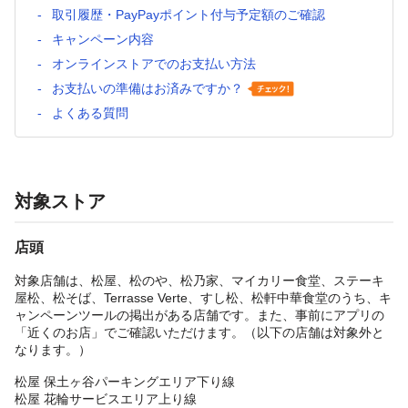
取引履歴・PayPayポイント付与予定額のご確認
キャンペーン内容
オンラインストアでのお支払い方法
お支払いの準備はお済みですか？
よくある質問
対象ストア
店頭
対象店舗は、松屋、松のや、松乃家、マイカリー食堂、ステーキ
屋松、松そば、Terrasse Verte、すし松、松軒中華食堂のうち、キ
ャンペーンツールの掲出がある店舗です。また、事前にアプリの
「近くのお店」でご確認いただけます。（以下の店舗は対象外と
なります。）
松屋 保土ヶ谷パーキングエリア下り線
松屋 花輪サービスエリア上り線