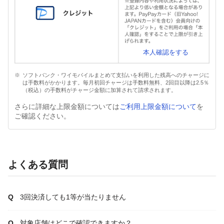
本人確認をする
ソフトバンク・ワイモバイルまとめて支払いを利用した残高へのチャージに
は手数料がかかります。毎月初回チャージは手数料無料、2回目以降は2.5％
（税込）の手数料がチャージ金額に加算されて請求されます。
さらに詳細な上限金額については
ご利用上限金額について
を
ご確認ください。
よくある質問
3回決済しても1等が当たりません
対象店舗はどこで確認できますか？