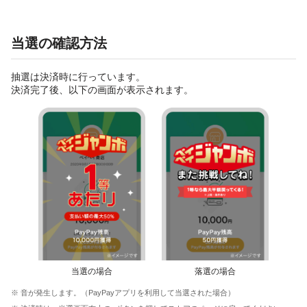
当選の確認方法
抽選は決済時に行っています。
決済完了後、以下の画面が表示されます。
当選の場合
落選の場合
※ 音が発生します。（PayPayアプリを利用して当選された場合）