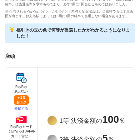
確率」は当選確率を示すものであり、必ず3回に1回当たるものではありません。
※ 付与されるPayPayポイントが1ポイント未満となる場合は、当選時でもはずれ画
面が出ます。お支払額によっては3回に1回の確率で当選しない場合があります。
福引きの玉の色で何等が当選したかがわかるようになりま
した！
店頭
PayPay
あと払い
＋1％
おトク
登録する
100
1等 決済金額の
％
PayPayカード
（旧Yahoo! JAPAN
5
カード含む）
2等 決済金額の
％