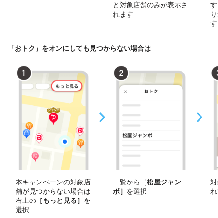
と対象店舗のみが表示さ
す
れます
り
す
「おトク」をオンにしても見つからない場合は
本キャンペーンの対象店
一覧から
［松屋ジャン
対
舗が見つからない場合は
ボ］
を選択
れ
右上の
［もっと見る］
を
選択