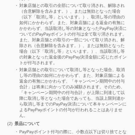
対象店舗との取引の全部について取り消され、解除され
（合意解除を含みます。）、または無効となった場合
（以下「取消し等」といいます。）、取消し等の理由の
如何にかかわらず、また、対象店舗による返金の有無に
かかわらず、当該取消し等の対象となったPayPay決済に
ついてのPayPayポイントの付与は全て取り消されます。
また、対象店舗との取引の一部について取り消され、解
除され（合意解除を含みます。）、または無効となった
場合（以下「取消し等」といいます。）、当該取消し等
の対象となった返金後のPayPay決済金額に応じたポイン
トが付与されます。
対象店舗との取引について取消し等となった場合、取消
し等の理由の如何にかかわらず、また、対象店舗による
返金の有無にかかわらず、「キャンペーン期間中の付与
合計」は将来に向かってのみ減額されます。そのため、
「キャンペーン期間中の付与合計」が上限に到達して以
降に取消し等となった場合であっても、当該上限到達か
ら取消し等までのPayPay決済について本キャンペーンに
よるPayPayポイントの付与が行われることはありませ
ん。
景品について
PayPayポイント付与の際に、小数点以下は切り捨てとな