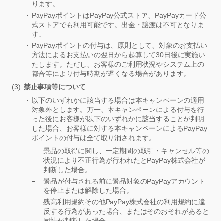
ります。
PayPayポイントはPayPay公式ストア、PayPayカード公
式ストアでも利用可能です。出金・譲渡は不可となりま
す。
PayPayポイントの付与は、原則として、対象のお支払い
方法によるお支払いの翌日から起算して30日後に実施い
たします。ただし、お客様のご利用状況やシステム上の
都合等により付与時期が遅くなる場合があります。
禁止事項等について
以下のいずれかに該当する場合は本キャンペーンの適用
対象外とします。万一、本キャンペーンによる付与を行
った後にお客様が以下のいずれかに該当することが判明
した場合、お客様に対する本キャンペーンによるPayPay
ポイントの付与は全て取り消されます。
景品の取得に関し、一定期間の取引・キャンセル等の
状況により不正行為が行われたとPayPay株式会社が
判断した場合。
景品が付与される前に景品対象のPayPayアカウント
を停止または解除した場合。
残高利用規約その他PayPay株式会社の利用規約に違
反する行為があった場合、またはそのおそれがあると
同社が判断した場合。