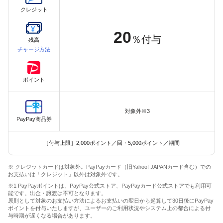
クレジット
20
％付与
残高
チャージ方法
ポイント
対象外※3
PayPay商品券
［付与上限］2,000ポイント／回・5,000ポイント／期間
※ クレジットカードは対象外。PayPayカード（旧Yahoo! JAPANカード含む）での
お支払いは「クレジット」以外は対象外です。
※1 PayPayポイントは、PayPay公式ストア、PayPayカード公式ストアでも利用可
能です。出金・譲渡は不可となります。
原則として対象のお支払い方法によるお支払いの翌日から起算して30日後にPayPay
ポイントを付与いたしますが、ユーザーのご利用状況やシステム上の都合による付
与時期が遅くなる場合があります。