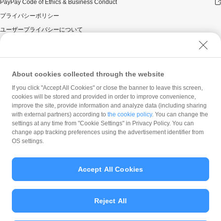
PayPay Code of Ethics & Business Conduct
プライバシーポリシー
ユーザープライバシーについて
ユーザーセキュリティについて
ウェブサイト利用規約
反社会的勢力に対する方針
About cookies collected through the website
勧誘方針
If you click "Accept All Cookies" or close the banner to leave this screen,
cookies will be stored and provided in order to improve convenience,
マネロン等基本方針
improve the site, provide information and analyze data (including sharing
カスタマーハラスメントに関する当社の考え方
with external partners) according to
the cookie policy
. You can change the
settings at any time from "Cookie Settings" in Privacy Policy. You can
change app tracking preferences using the advertisement identifier from
OS settings.
Accept All Cookies
© PayPay Corporation
Reject All