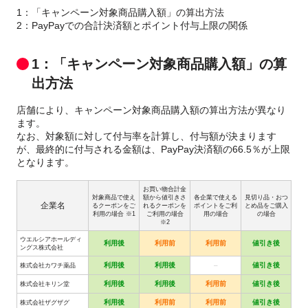
1：「キャンペーン対象商品購入額」の算出方法
2：PayPayでの合計決済額とポイント付与上限の関係
1：「キャンペーン対象商品購入額」の算
出方法
店舗により、キャンペーン対象商品購入額の算出方法が異なり
ます。
なお、対象額に対して付与率を計算し、付与額が決まります
が、最終的に付与される金額は、PayPay決済額の66.5％が上限
となります。
お買い物合計金
対象商品で使え
額から値引きさ
各企業で使える
見切り品・おつ
企業名
るクーポンをご
れるクーポンを
ポイントをご利
とめ品をご購入
利用の場合 ※1
ご利用の場合
用の場合
の場合
※2
ウエルシアホールディ
利用後
利用前
利用前
値引き後
ングス株式会社
利用後
利用後
–
値引き後
株式会社カワチ薬品
利用後
利用後
利用前
値引き後
株式会社キリン堂
利用後
利用前
利用前
値引き後
株式会社ザグザグ