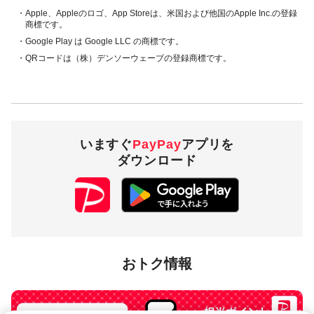
・Apple、Appleのロゴ、App Storeは、米国および他国のApple Inc.の登録
在庫・お取り扱いがない場合がございます。
商標です。
・Google Play は Google LLC の商標です。
・QRコードは（株）デンソーウェーブの登録商標です。
対象商品
花王商品
メリーズ、キュレル、花王ソフィーナ、カネボウ化粧品は対象外です。
ニベア花王商品、花王商品のギフトセット、花王プロフェッショナル商品
は対象に含まれます。
いますぐ
PayPay
アプリを
花王対象ブランドの商品であれば、
花王株式会社 製品カタログ
に記載のな
ダウンロード
い詰め替えサイズ等の商品も対象に含まれます。
対象商品を確認してご購入ください。花王商品は以下よりご確認いただけ
ます。
対象商品のJANコードを確認する
花王株式会社 製品カタログ
景品の付与時期
おトク情報
2026年2月末までの順次付与（予定）
お支払い後の画面に、本キャンペーンに伴うPayPayポイントの表示はされ