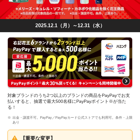
2025.12.1（月）～12.31（水）
対象ブランドのうち2つ以上のブランドの商品をPayPayでお支
払いすると、抽選で最大500名様にPayPayポイント※が当た
る！
出金・譲渡不可。PayPay／PayPayカード公式ストアでも利用可。条件・上限
あり
【重要な変更】