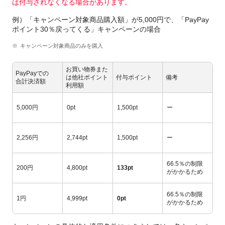
は付与されなくなる場合があります。
例）「キャンペーン対象商品購入額」が5,000円で、「PayPay
ポイント30％戻ってくる」キャンペーンの場合
キャンペーン対象商品のみを購入
お買い物券また
PayPayでの
は他社ポイント
付与ポイント
備考
合計決済額
利用額
5,000円
0pt
1,500pt
ー
2,256円
2,744pt
1,500pt
ー
66.5％の制限
200円
4,800pt
133pt
がかかるため
66.5％の制限
1円
4,999pt
0pt
がかかるため