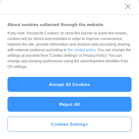
ません。2026年2月末の付与までお待ちください。
付与額の詳細は、付与後に別途お知らせいたします。
付与時期は変更になる可能性があります。付与時期を変更する場合は別途
お知らせいたします。
About cookies collected through the website
便利なスマホグッズは、
PayPay公式ストア
でご購入ください。
If you click "Accept All Cookies" or close the banner to leave this screen,
注意事項
cookies will be stored and provided in order to improve convenience,
improve the site, provide information and analyze data (including sharing
キャンペーン一覧へ戻る
キャンペーンの適用について
with external partners) according to
the cookie policy
. You can change the
settings at any time from "Cookie Settings" in Privacy Policy. You can
「概要」欄記載の対象の取引以外の取引には適用され
change app tracking preferences using the advertisement identifier from
ません。
OS settings.
本キャンペーン、PayPay利用特典およびPayPay株式
会社が同時に開催する他の施策やキャンペーン等で付
与されるPayPayポイントの付与率の合計が上限となる
Accept All Cookies
ものが適用されます。PayPay株式会社が別途定めた場
このページをシェア
合を除き、それらが重複適用されることはありませ
ん。
Reject All
本キャンペーンが適用される場合に、PayPay株式会社
が同時開催する他の施策やキャンペーンの適用対象取
引であった場合には、それらも適用されますが、
PayPayポイントの付与率の合計は66.5％が上限です
Cookies Settings
いますぐ
PayPayアプリ
をダウンロ
（仮にそれぞれを適用すると合計が66.5％を超える場
キャンペーン
ード
＞＞
合、本キャンペーンによる付与分が調整されます）。
第12弾「花王商品の購入で最大30％戻ってくる」キャンペーン