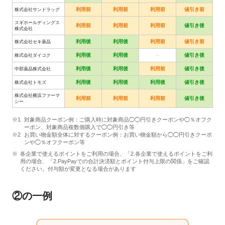
利用前
利用前
利用前
値引き前
株式会社サンドラッグ
スギホールディングス
利用前
利用前
利用前
値引き後
株式会社
利用後
利用後
利用前
値引き前
株式会社セキ薬品
利用後
利用後
–
値引き後
株式会社ダイコク
利用後
利用後
利用前
値引き後
中部薬品株式会社
利用後
利用後
利用後
値引き後
株式会社トモズ
株式会社横浜ファーマ
利用前
利用前
利用前
値引き後
シー
対象商品クーポン例：ご購入時に対象商品◯◯円引きクーポンや◯％オフク
ーポン、対象商品複数個購入で◯◯円引き等
お買い物金額全体に対するクーポン例：お買い物金額から◯◯円引きクーポ
ンや◯％オフクーポン等
各企業で使えるポイントをご利用の場合、「2.各企業で使えるポイントをご利
用の場合、「2.PayPayでの合計決済額とポイント付与上限の関係」をご確認
ください。付与額が変更となる場合があります
②の一例