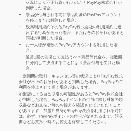
状況により不正行為が行われたとPayPay株式会社が
判断した場合。
景品が付与される前に景品対象のPayPayアカウント
を停止または解除した場合。
残高利用規約その他PayPay株式会社の利用規約に違
反する行為があった場合、またはそのおそれがあると
同社が判断した場合。
お一人様が複数のPayPayアカウントを利用した場
合。
通常1回の決済にて支払うべき商品等代金を、複数回
に分割して決済することにより景品付与を受けた場
合。
一定期間の取引・キャンセル等の状況によりPayPay株式
会社が不正のおそれがあると判断した場合、PayPayのご
利用を停止させて頂く場合があります。
加盟店による自己取引の可能性があるとPayPay株式会社
が判断した場合、PayPayポイントの付与に際し対象の領
収書などお支払い時のお控えを確認させていただくこと
があります。加盟店自身がPayPay決済を利用される時に
は、必ず、PayPayポイントの付与がなされるまで、領収
書などお支払い時のお控えを保管してください。