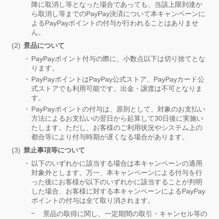
降に取消し等となった場合であっても、当該上限到達か
ら取消し等までのPayPay決済について本キャンペーンに
よるPayPayポイントの付与が行われることはありませ
ん。
景品について
PayPayポイント付与の際に、小数点以下は切り捨てとな
ります。
PayPayポイントはPayPay公式ストア、PayPayカード公
式ストアでも利用可能です。出金・譲渡は不可となりま
す。
PayPayポイントの付与は、原則として、対象のお支払い
方法によるお支払いの翌日から起算して30日後に実施い
たします。ただし、お客様のご利用状況やシステム上の
都合等により付与時期が遅くなる場合があります。
禁止事項等について
以下のいずれかに該当する場合は本キャンペーンの適用
対象外とします。万一、本キャンペーンによる付与を行
った後にお客様が以下のいずれかに該当することが判明
した場合、お客様に対する本キャンペーンによるPayPay
ポイントの付与は全て取り消されます。
景品の取得に関し、一定期間の取引・キャンセル等の