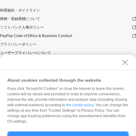
利用規約・ガイドライン
商標・登録商標について
ソフトバンク人権ポリシー
PayPay Code of Ethics & Business Conduct
プライバシーポリシー
ユーザープライバシーについて
ユーザーセキュリティについて
ウェブサイト利用規約
反社会的勢力に対する方針
About cookies collected through the website
勧誘方針
If you click "Accept All Cookies" or close the banner to leave this screen,
cookies will be stored and provided in order to improve convenience,
マネロン等基本方針
improve the site, provide information and analyze data (including sharing
カスタマーハラスメントに関する当社の考え方
with external partners) according to
the cookie policy
. You can change the
settings at any time from "Cookie Settings" in Privacy Policy. You can
change app tracking preferences using the advertisement identifier from
OS settings.