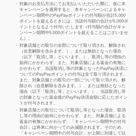
対象のお支払方法にてお支払いいただいた際に、仮に本
キャンペーンを適用すると、本キャンペーンによるキャ
ンペーン期間中のPayPayポイントの付与額が合計5,000
ポイントを超えるときには、当該付与額の合計が5,000ポ
イントとなるよう付与いたします（付与額の合計がキャ
ンペーン期間中5,000ポイントを超えることはございませ
ん）。
対象店舗との取引の全部について取り消され、解除され
（合意解除を含みます。）、または無効となった場合
（以下「取消し等」といいます。）、取消し等の理由の
如何にかかわらず、また、対象店舗による返金の有無に
かかわらず、当該取消し等の対象となったPayPay決済に
ついてのPayPayポイントの付与は全て取り消されます。
また、対象店舗との取引の一部について取り消され、解
除され（合意解除を含みます。）、または無効となった
場合（以下「取消し等」といいます。）、当該取消し等
の対象となった返金後のPayPay決済金額に応じたポイン
トが付与されます。
対象店舗との取引について取消し等となった場合、取消
し等の理由の如何にかかわらず、また、対象店舗による
返金の有無にかかわらず、「キャンペーン期間中の付与
合計」は将来に向かってのみ減額されます。そのため、
「キャンペーン期間中の付与合計」が上限に到達して以