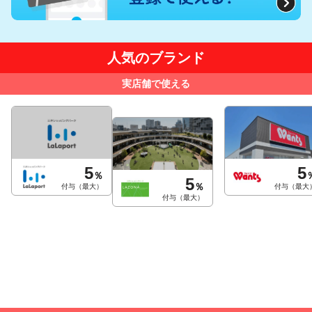
人気のブランド
実店舗で使える
5
5
％
5
％
付与（最大）
付与（最大
付与（最大）