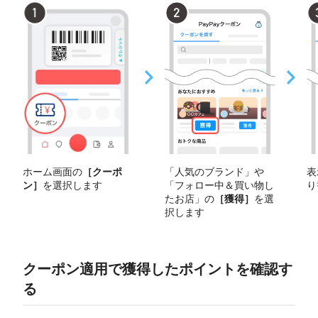
ホーム画面の
［クーポ
「人気のブランド」や
表
ン］
を選択します
「フォロー中＆買い物し
り
たお店」の
［獲得］
を選
択します
クーポン適用で獲得したポイントを確認す
る