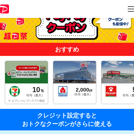
おすすめ
10
2,000
pt
％
付与（最大）
付与（最大）
付与（
※ セブン-イレブンアプリ限定
クレジット設定すると
おトクなクーポンがさらに使える