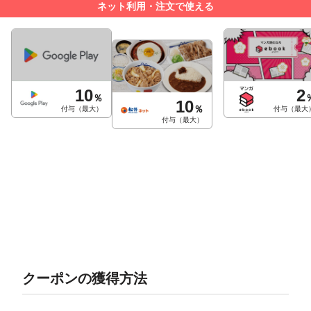
ネット利用・注文で使える
10
2
％
10
％
付与（最大）
付与（最大
付与（最大）
クーポンの獲得方法