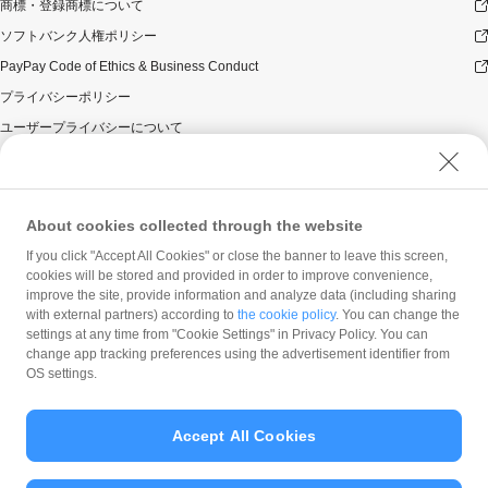
商標・登録商標について
ソフトバンク人権ポリシー
PayPay Code of Ethics & Business Conduct
プライバシーポリシー
ユーザープライバシーについて
ユーザーセキュリティについて
ウェブサイト利用規約
反社会的勢力に対する方針
About cookies collected through the website
勧誘方針
If you click "Accept All Cookies" or close the banner to leave this screen,
cookies will be stored and provided in order to improve convenience,
マネロン等基本方針
improve the site, provide information and analyze data (including sharing
カスタマーハラスメントに関する当社の考え方
with external partners) according to
the cookie policy
. You can change the
settings at any time from "Cookie Settings" in Privacy Policy. You can
change app tracking preferences using the advertisement identifier from
OS settings.
Accept All Cookies
© PayPay Corporation