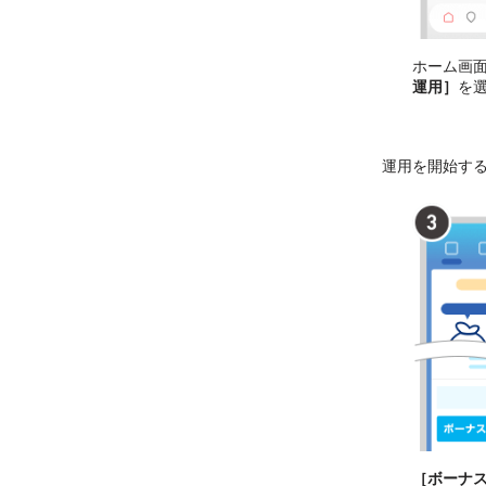
ホーム画
運用］
を
運用を開始す
［ボーナ