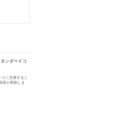
スタンダードコ
ナスに交換するこ
残高が変動しま