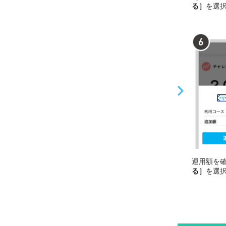
る］
を選
運用額を
る］
を選