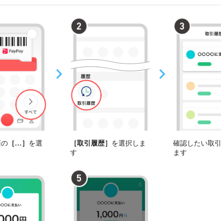
面の
［
その他
］
を選
［取引履歴］
を選択しま
確認したい取
す
ます