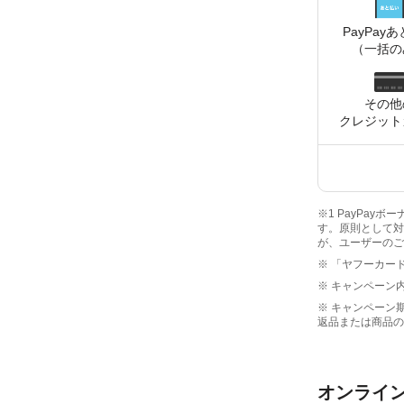
PayPay
あ
（一括の
その他
クレジット
※1 PayPay
す。原則として対
が、ユーザーのご
※ 「ヤフーカード
※ キャンペーン
※ キャンペーン
返品または商品の
オンライ