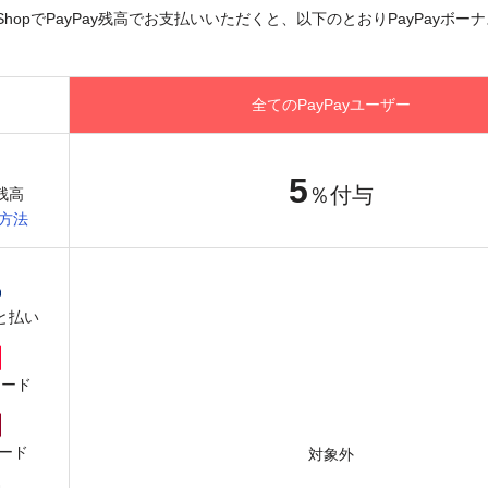
line ShopでPayPay残高でお支払いいただくと、以下のとおりPayPayボ
全てのPayPayユーザー
5
％付与
y残高
方法
と払い
カード
ード
対象外