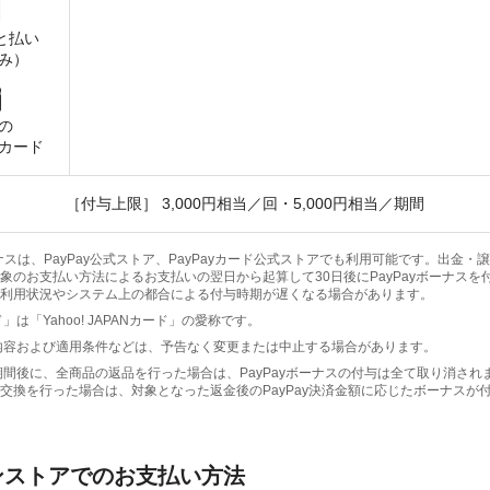
と払い
み）
の
カード
［付与上限］ 3,000円相当／回・5,000円相当／期間
ボーナスは、PayPay公式ストア、PayPayカード公式ストアでも利用可能です。出金
象のお支払い方法によるお支払いの翌日から起算して30日後にPayPayボーナスを
利用状況やシステム上の都合による付与時期が遅くなる場合があります。
」は「Yahoo! JAPANカード」の愛称です。
内容および適用条件などは、予告なく変更または中止する場合があります。
期間後に、全商品の返品を行った場合は、PayPayボーナスの付与は全て取り消され
交換を行った場合は、対象となった返金後のPayPay決済金額に応じたボーナスが
ンストアでのお支払い方法