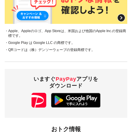
本キャンペーンの対象のお支払方法は、PayPay残高で、その
他のお支払方法は対象外です。
注意事項
・Apple、Appleのロゴ、App Storeは、米国および他国のApple Inc.の登録商
標です。
・Google Play は Google LLC の商標です。
キャンペーンの適用について
・QRコードは（株）デンソーウェーブの登録商標です。
本キャンペーン、PayPay利用特典及びPayPay株式会社
が同時開催する他の総付キャンペーンの中で、付与され
るPayPayボーナスの額が最大となるものが適用されま
す。PayPay株式会社が指定する場合を除き、それらが重
複適用されることはありません。
いますぐ
PayPay
アプリを
本キャンペーンが適用される場合に、PayPay株式会社が
ダウンロード
同時開催する他の総付キャンペーンの適用条件を満たす
ときにはそれらも適用されますが、1回のお支払いについ
てのPayPayボーナスの付与率は、合計で支払額の66.5％
が上限です（仮にそれぞれ適用すると合計66.5％を超え
る場合は、本キャンペーンによる付与分が縮減されま
す）。ただし、上記上限は、マイナポイント付与期間中
（2020年9月1日～2022年3月31日）のお支払いに適用さ
れるものであり、2022年4月1日以降は変更予定です。
おトク情報
キャンペーン内容および適用条件を予告なく変更する場