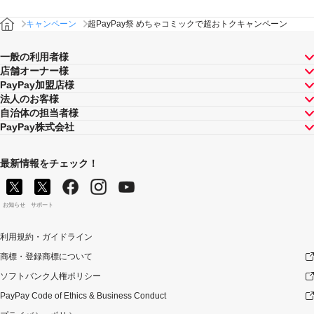
合計」は将来に向かってのみ減額されます。そのため、
「キャンペーン期間中の付与合計」が上限に到達して以
キャンペーン
超PayPay祭 めちゃコミックで超おトクキャンペーン
降に取消し等となった場合であっても、当該上限到達か
ら取消し等までのPayPay決済について本キャンペーンに
よるPayPayボーナスの付与が行われることはありませ
一般の利用者様
ん。
店舗オーナー様
PayPay加盟店様
景品について
法人のお客様
PayPayボーナス付与の際に、小数点以下は切り捨てとな
自治体の担当者様
ります。
PayPay株式会社
PayPayボーナスはPayPay公式ストア、PayPayカード公
式ストアでも利用可能です。出金・譲渡は不可となりま
す。
最新情報をチェック！
PayPayボーナスの付与は、原則として、対象のお支払方
法によるお支払いの翌日から起算して30日後に実施いた
します。ただし、お客様のご利用状況やシステム上の都
お知らせ
サポート
合等により付与時期が遅くなる場合があります。
禁止事項等について
利用規約・ガイドライン
以下のいずれかに該当する場合は本キャンペーンの適用
商標・登録商標について
対象外とします。万一、本キャンペーンによる付与を行
ソフトバンク人権ポリシー
った後にお客様が以下のいずれかに該当することが判明
した場合、お客様に対する本キャンペーンによるPayPay
PayPay Code of Ethics & Business Conduct
ボーナスの付与は全て取り消されます。