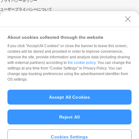
プライバシーポリシー
景品の取得に関し、一定期間の取引・キャンセル等の
ユーザープライバシーについて
状況により不正行為が行われたとPayPay株式会社が
判断した場合。
ユーザーセキュリティについて
景品が付与される前に景品対象のPayPayアカウント
ウェブサイト利用規約
を停止または解除した場合。
反社会的勢力に対する方針
About cookies collected through the website
PayPay残高利用規約その他PayPay株式会社の利用規
約に違反する行為があった場合、またはそのおそれが
勧誘方針
If you click "Accept All Cookies" or close the banner to leave this screen,
あると同社が判断した場合。
cookies will be stored and provided in order to improve convenience,
マネロン等基本方針
お一人様が複数のPayPayアカウントを利用した場
improve the site, provide information and analyze data (including sharing
カスタマーハラスメントに関する当社の考え方
合。
with external partners) according to
the cookie policy
. You can change the
settings at any time from "Cookie Settings" in Privacy Policy. You can
通常1回の決済にて支払うべき商品等代金を、複数回
change app tracking preferences using the advertisement identifier from
に分割して決済することにより景品付与を受けた場
OS settings.
合。
一定期間の取引・キャンセル等の状況によりPayPay株式
会社が不正のおそれがあると判断した場合、PayPayのご
Accept All Cookies
利用を停止させて頂く場合があります。
© PayPay Corporation
加盟店による自己取引の可能性があるとPayPay株式会社
が判断した場合、PayPayボーナスの付与に際し対象の領
Reject All
収書などお支払い時のお控えを確認させていただくこと
があります。加盟店自身がPayPay決済を利用される時に
は、必ず、PayPayボーナスの付与がなされるまで、領収
Cookies Settings
書などお支払い時のお控えを保管してください。
いますぐ
PayPayアプリ
をダウンロ