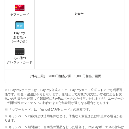
対象外
ヤフーカード
PayPay
あと払い
（一括のみ）
その他の
クレジットカード
［付与上限］ 3,000円相当／回・5,000円相当／期間
※1 PayPayボーナスは、PayPay公式ストア、PayPayカード公式ストアでも利用可
能です。出金・譲渡は不可となります。原則として対象のお支払い方法によるお支
払いの翌日から起算して30日後にPayPayボーナスを付与いたしますが、ユーザーの
ご利用状況やシステム上の都合による付与時期が遅くなる場合があります。
※ 「ヤフーカード」は「Yahoo! JAPANカード」の愛称です。
※ キャンペーン内容および適用条件などは、予告なく変更または中止する場合があ
ります。
※ キャンペーン期間後に、全商品の返品を行った場合は、PayPayボーナスの付与は