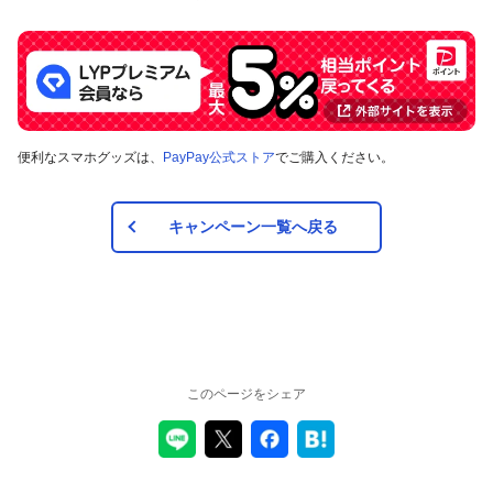
合や、キャンペーン自体を予告なく中止する場合があり
ます。
対象のお支払方法にてお支払いいただいた際に、仮に本
キャンペーンを適用すると、本キャンペーンによるキャ
ンペーン期間中のPayPayボーナスの付与額が合計5,000
円相当を超えるときには、当該付与額の合計が5,000円相
当となるよう付与いたします（付与額の合計がキャンペ
便利なスマホグッズは、
PayPay公式ストア
でご購入ください。
ーン期間中5,000円相当を超えることはございません）。
対象店舗との取引の全部について取り消され、解除され
（合意解除を含みます。）、または無効となった場合
キャンペーン一覧へ戻る
（以下「取消し等」といいます。）、取消し等の理由の
如何にかかわらず、また、対象店舗による返金の有無に
かかわらず、当該取消し等の対象となったPayPay決済に
ついてのPayPayボーナスの付与は全て取り消されます。
また、対象店舗との取引の一部について取り消され、解
除され（合意解除を含みます。）、または無効となった
場合（以下「取消し等」といいます。）、当該取消し等
の対象となった返金後のPayPay決済金額に応じたボーナ
このページをシェア
スが付与されます。
対象店舗との取引について取消し等となった場合、取消
し等の理由の如何にかかわらず、また、対象店舗による
返金の有無にかかわらず、「キャンペーン期間中の付与