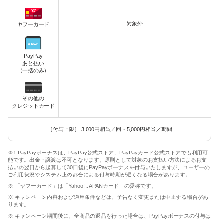
対象外
ヤフーカード
PayPay
あと払い
（一括のみ）
その他の
クレジットカード
［付与上限］ 3,000円相当／回・5,000円相当／期間
※1 PayPayボーナスは、PayPay公式ストア、PayPayカード公式ストアでも利用可
能です。出金・譲渡は不可となります。原則として対象のお支払い方法によるお支
払いの翌日から起算して30日後にPayPayボーナスを付与いたしますが、ユーザーの
ご利用状況やシステム上の都合による付与時期が遅くなる場合があります。
※ 「ヤフーカード」は「Yahoo! JAPANカード」の愛称です。
※ キャンペーン内容および適用条件などは、予告なく変更または中止する場合があ
ります。
※ キャンペーン期間後に、全商品の返品を行った場合は、PayPayボーナスの付与は