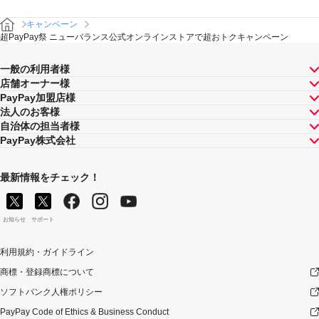
し等の理由の如何にかかわらず、また、対象店舗による
返金の有無にかかわらず、「キャンペーン期間中の付与
キャンペーン
合計」は将来に向かってのみ減額されます。そのため、
超PayPay祭 ニューバランス公式オンラインストアで超おトクキャンペーン
「キャンペーン期間中の付与合計」が上限に到達して以
降に取消し等となった場合であっても、当該上限到達か
ら取消し等までのPayPay決済について本キャンペーンに
一般の利用者様
よるPayPayボーナスの付与が行われることはありませ
店舗オーナー様
ん。
PayPay加盟店様
法人のお客様
景品について
自治体の担当者様
PayPayボーナス付与の際に、小数点以下は切り捨てとな
PayPay株式会社
ります。
PayPayボーナスはPayPay公式ストア、PayPayカード公
式ストアでも利用可能です。出金・譲渡は不可となりま
最新情報をチェック！
す。
PayPayボーナスの付与は、原則として、対象のお支払方
法によるお支払いの翌日から起算して30日後に実施いた
お知らせ
サポート
します。ただし、お客様のご利用状況やシステム上の都
合等により付与時期が遅くなる場合があります。
利用規約・ガイドライン
禁止事項等について
商標・登録商標について
以下のいずれかに該当する場合は本キャンペーンの適用
ソフトバンク人権ポリシー
対象外とします。万一、本キャンペーンによる付与を行
PayPay Code of Ethics & Business Conduct
った後にお客様が以下のいずれかに該当することが判明