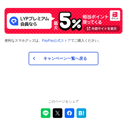
れるものであり、2022年4月1日以降は変更予定です。
キャンペーン内容および適用条件を予告なく変更する場
合や、キャンペーン自体を予告なく中止する場合があり
ます。
対象のお支払方法にてお支払いいただいた際に、仮に本
キャンペーンを適用すると、本キャンペーンによるキャ
ンペーン期間中のPayPayボーナスの付与額が合計5,000
便利なスマホグッズは、
PayPay公式ストア
でご購入ください。
円相当を超えるときには、当該付与額の合計が5,000円相
当となるよう付与いたします（付与額の合計がキャンペ
ーン期間中5,000円相当を超えることはございません）。
キャンペーン一覧へ戻る
対象店舗との取引の全部について取り消され、解除され
（合意解除を含みます。）、または無効となった場合
（以下「取消し等」といいます。）、取消し等の理由の
如何にかかわらず、また、対象店舗による返金の有無に
かかわらず、当該取消し等の対象となったPayPay決済に
ついてのPayPayボーナスの付与は全て取り消されます。
また、対象店舗との取引の一部について取り消され、解
除され（合意解除を含みます。）、または無効となった
このページをシェア
場合（以下「取消し等」といいます。）、当該取消し等
の対象となった返金後のPayPay決済金額に応じたボーナ
スが付与されます。
対象店舗との取引について取消し等となった場合、取消