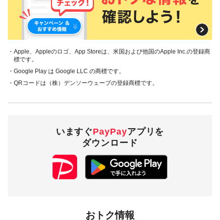
対象の支払方法
本キャンペーンの対象のお支払方法は、PayPay残高で、その
他のお支払方法は対象外です。
・Apple、Appleのロゴ、App Storeは、米国および他国のApple Inc.の登録商
標です。
注意事項
・Google Play は Google LLC の商標です。
・QRコードは（株）デンソーウェーブの登録商標です。
キャンペーンの適用について
本キャンペーン、PayPay利用特典及びPayPay株式会社
が同時開催する他の総付キャンペーンの中で、付与され
るPayPayボーナスの額が最大となるものが適用されま
いますぐ
PayPay
アプリを
す。PayPay株式会社が指定する場合を除き、それらが重
複適用されることはありません。
ダウンロード
本キャンペーンが適用される場合に、PayPay株式会社が
同時開催する他の総付キャンペーンの適用条件を満たす
ときにはそれらも適用されますが、1回のお支払いについ
てのPayPayボーナスの付与率は、合計で支払額の66.5％
が上限です（仮にそれぞれ適用すると合計66.5％を超え
る場合は、本キャンペーンによる付与分が縮減されま
す）。ただし、上記上限は、マイナポイント付与期間中
おトク情報
（2020年9月1日～2022年3月31日）のお支払いに適用さ