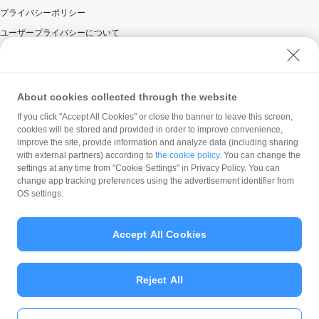
した場合、お客様に対する本キャンペーンによるPayPay
プライバシーポリシー
ボーナスの付与は全て取り消されます。
ユーザープライバシーについて
景品の取得に関し、一定期間の取引・キャンセル等の
ユーザーセキュリティについて
状況により不正行為が行われたとPayPay株式会社が
判断した場合。
ウェブサイト利用規約
景品が付与される前に景品対象のPayPayアカウント
反社会的勢力に対する方針
About cookies collected through the website
を停止または解除した場合。
勧誘方針
PayPay残高利用規約その他PayPay株式会社の利用規
If you click "Accept All Cookies" or close the banner to leave this screen,
約に違反する行為があった場合、またはそのおそれが
cookies will be stored and provided in order to improve convenience,
マネロン等基本方針
あると同社が判断した場合。
improve the site, provide information and analyze data (including sharing
カスタマーハラスメントに関する当社の考え方
with external partners) according to
the cookie policy
. You can change the
お一人様が複数のPayPayアカウントを利用した場
settings at any time from "Cookie Settings" in Privacy Policy. You can
合。
change app tracking preferences using the advertisement identifier from
通常1回の決済にて支払うべき商品等代金を、複数回
OS settings.
に分割して決済することにより景品付与を受けた場
合。
一定期間の取引・キャンセル等の状況によりPayPay株式
Accept All Cookies
会社が不正のおそれがあると判断した場合、PayPayのご
© PayPay Corporation
利用を停止させて頂く場合があります。
加盟店による自己取引の可能性があるとPayPay株式会社
Reject All
が判断した場合、PayPayボーナスの付与に際し対象の領
収書などお支払い時のお控えを確認させていただくこと
があります。加盟店自身がPayPay決済を利用される時に