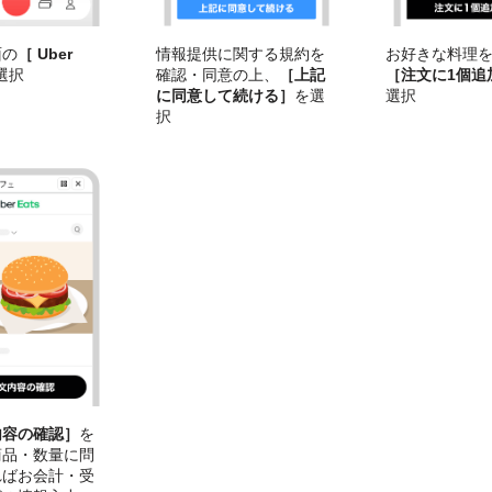
面の
［ Uber
お好きな料理
情報提供に関する規約を
選択
［注文に1個追
確認・同意の上、
［上記
選択
に同意して続ける］
を選
択
内容の確認］
を
商品・数量に問
ればお会計・受