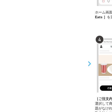
ホーム画
Eats ］
を
［ご注文
選択して
題がなけ