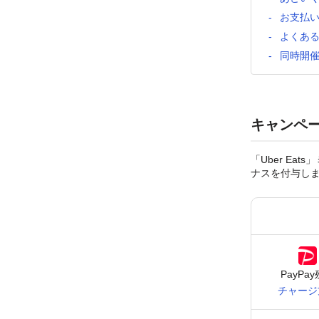
お支払
よくあ
同時開
キャンペ
「Uber Ea
ナスを付与しま
PayPa
チャージ