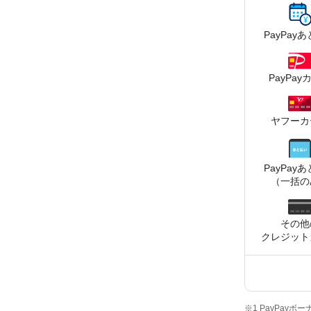
PayPay
あ
PayPay
ヤフーカ
PayPay
あ
（一括の
その他
クレジット
※1 PayPay