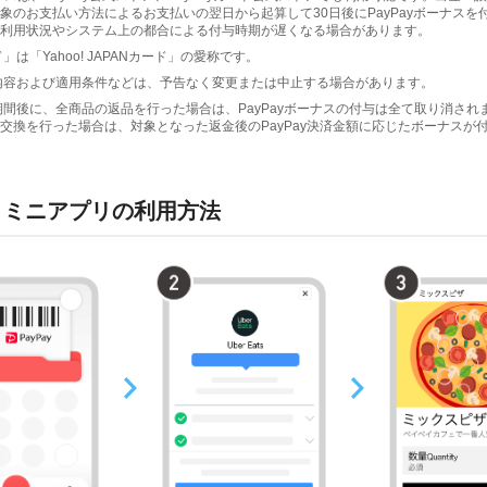
象のお支払い方法によるお支払いの翌日から起算して30日後にPayPayボーナスを
利用状況やシステム上の都合による付与時期が遅くなる場合があります。
」は「Yahoo! JAPANカード」の愛称です。
内容および適用条件などは、予告なく変更または中止する場合があります。
期間後に、全商品の返品を行った場合は、PayPayボーナスの付与は全て取り消され
交換を行った場合は、対象となった返金後のPayPay決済金額に応じたボーナスが
ats ミニアプリの利用方法