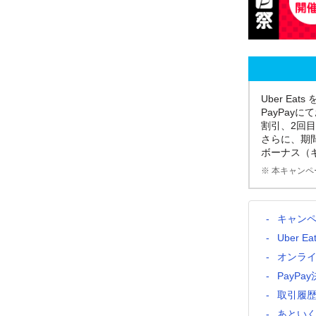
Uber E
PayPay
割引、2回目
さらに、期間
ボーナス（
※ 本キャンペー
キャン
Uber 
オンラ
PayP
取引履歴
あとい