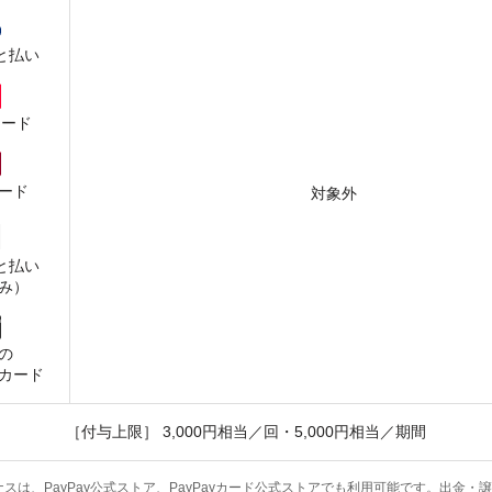
と払い
カード
ード
対象外
と払い
み）
の
カード
［付与上限］ 3,000円相当／回・5,000円相当／期間
ボーナスは、PayPay公式ストア、PayPayカード公式ストアでも利用可能です。出金