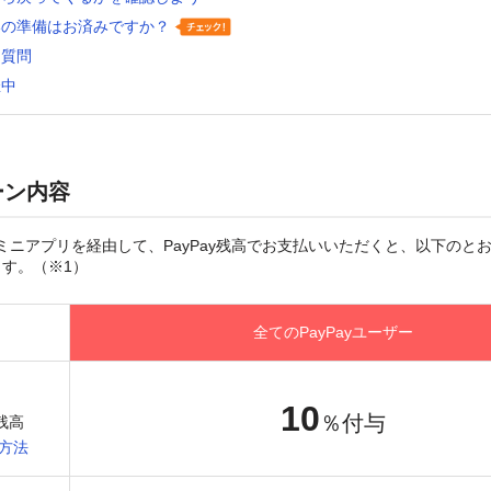
いの準備はお済みですか？
る質問
催中
ーン内容
ts」ミニアプリを経由して、PayPay残高でお支払いいただくと、以下のとおり
す。（※1）
全てのPayPayユーザー
10
％付与
y残高
方法