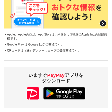
対象の支払方法
本キャンペーンの対象のお支払方法は、PayPay残高で、その
他のお支払方法は対象外です。
・Apple、Appleのロゴ、App Storeは、米国および他国のApple Inc.の登録商
標です。
注意事項
・Google Play は Google LLC の商標です。
キャンペーンの適用について
・QRコードは（株）デンソーウェーブの登録商標です。
本キャンペーン、PayPay利用特典及びPayPay株式会社
が同時開催する他の総付キャンペーンの中で、付与され
るPayPayボーナスの額が最大となるものが適用されま
す。PayPay株式会社が指定する場合を除き、それらが重
いますぐ
PayPay
アプリを
複適用されることはありません。
ダウンロード
本キャンペーンが適用される場合に、PayPay株式会社が
同時開催する他の総付キャンペーンの適用条件を満たす
ときにはそれらも適用されますが、1回のお支払いについ
てのPayPayボーナスの付与率は、合計で支払額の66.5％
が上限です（仮にそれぞれ適用すると合計66.5％を超え
る場合は、本キャンペーンによる付与分が縮減されま
す）。ただし、上記上限は、マイナポイント付与期間中