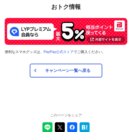
（2020年9月1日～2022年3月31日）のお支払いに適用さ
おトク情報
れるものであり、2022年4月1日以降は変更予定です。
キャンペーン内容および適用条件を予告なく変更する場
合や、キャンペーン自体を予告なく中止する場合があり
ます。
対象のお支払方法にてお支払いいただいた際に、仮に本
キャンペーンを適用すると、本キャンペーンによるキャ
ンペーン期間中のPayPayボーナスの付与額が合計5,000
円相当を超えるときには、当該付与額の合計が5,000円相
便利なスマホグッズは、
PayPay公式ストア
でご購入ください。
当となるよう付与いたします（付与額の合計がキャンペ
ーン期間中5,000円相当を超えることはございません）。
対象店舗との取引の全部について取り消され、解除され
キャンペーン一覧へ戻る
（合意解除を含みます。）、または無効となった場合
（以下「取消し等」といいます。）、取消し等の理由の
如何にかかわらず、また、対象店舗による返金の有無に
かかわらず、当該取消し等の対象となったPayPay決済に
ついてのPayPayボーナスの付与は全て取り消されます。
また、対象店舗との取引の一部について取り消され、解
除され（合意解除を含みます。）、または無効となった
場合（以下「取消し等」といいます。）、当該取消し等
このページをシェア
の対象となった返金後のPayPay決済金額に応じたボーナ
スが付与されます。
対象店舗との取引について取消し等となった場合、取消