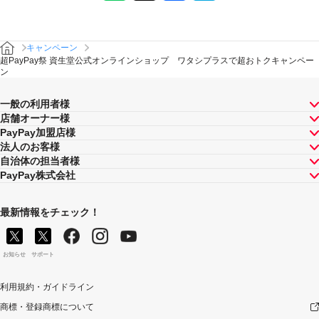
し等の理由の如何にかかわらず、また、対象店舗による
返金の有無にかかわらず、「キャンペーン期間中の付与
合計」は将来に向かってのみ減額されます。そのため、
キャンペーン
「キャンペーン期間中の付与合計」が上限に到達して以
超PayPay祭 資生堂公式オンラインショップ ワタシプラスで超おトクキャンペー
降に取消し等となった場合であっても、当該上限到達か
ン
ら取消し等までのPayPay決済について本キャンペーンに
よるPayPayボーナスの付与が行われることはありませ
一般の利用者様
ん。
店舗オーナー様
景品について
PayPay加盟店様
PayPayボーナス付与の際に、小数点以下は切り捨てとな
法人のお客様
ります。
自治体の担当者様
PayPayボーナスはPayPay公式ストア、PayPayカード公
PayPay株式会社
式ストアでも利用可能です。出金・譲渡は不可となりま
す。
最新情報をチェック！
PayPayボーナスの付与は、原則として、対象のお支払方
法によるお支払いの翌日から起算して30日後に実施いた
します。ただし、お客様のご利用状況やシステム上の都
お知らせ
サポート
合等により付与時期が遅くなる場合があります。
禁止事項等について
利用規約・ガイドライン
以下のいずれかに該当する場合は本キャンペーンの適用
商標・登録商標について
対象外とします。万一、本キャンペーンによる付与を行