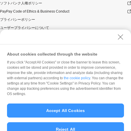
った後にお客様が以下のいずれかに該当することが判明
ソフトバンク人権ポリシー
した場合、お客様に対する本キャンペーンによるPayPay
PayPay Code of Ethics & Business Conduct
ボーナスの付与は全て取り消されます。
プライバシーポリシー
景品の取得に関し、一定期間の取引・キャンセル等の
状況により不正行為が行われたとPayPay株式会社が
ユーザープライバシーについて
判断した場合。
ユーザーセキュリティについて
景品が付与される前に景品対象のPayPayアカウント
を停止または解除した場合。
ウェブサイト利用規約
PayPay残高利用規約その他PayPay株式会社の利用規
反社会的勢力に対する方針
About cookies collected through the website
約に違反する行為があった場合、またはそのおそれが
勧誘方針
あると同社が判断した場合。
If you click "Accept All Cookies" or close the banner to leave this screen,
cookies will be stored and provided in order to improve convenience,
お一人様が複数のPayPayアカウントを利用した場
マネロン等基本方針
improve the site, provide information and analyze data (including sharing
合。
カスタマーハラスメントに関する当社の考え方
with external partners) according to
the cookie policy
. You can change the
通常1回の決済にて支払うべき商品等代金を、複数回
settings at any time from "Cookie Settings" in Privacy Policy. You can
に分割して決済することにより景品付与を受けた場
change app tracking preferences using the advertisement identifier from
合。
OS settings.
一定期間の取引・キャンセル等の状況によりPayPay株式
会社が不正のおそれがあると判断した場合、PayPayのご
Accept All Cookies
利用を停止させて頂く場合があります。
加盟店による自己取引の可能性があるとPayPay株式会社
© PayPay Corporation
が判断した場合、PayPayボーナスの付与に際し対象の領
収書などお支払い時のお控えを確認させていただくこと
Reject All