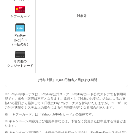
対象外
ヤフーカード
PayPay
あと払い
（一括のみ）
その他の
クレジットカード
［付与上限］ 5,000円相当／回および期間
※1 PayPayボーナスは、PayPay公式ストア、PayPayカード公式ストアでも利用可
能です。出金・譲渡は不可となります。原則として対象のお支払い方法によるお支
払いの翌日から起算して30日後にPayPayボーナスを付与いたしますが、ユーザーの
ご利用状況やシステム上の都合による付与時期が遅くなる場合があります。
※ 「ヤフーカード」は「Yahoo! JAPANカード」の愛称です。
※ キャンペーン内容および適用条件などは、予告なく変更または中止する場合があ
ります。
※ キャンペーン期間後に、全商品の返品を行った場合は、PayPayボーナスの付与は