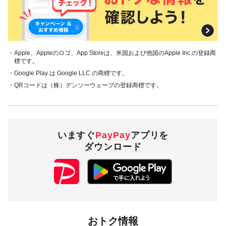
本キャンペーンの対象のお支払方法は、PayPay残高で、その
他のお支払方法は対象外です。
注意事項
・Apple、Appleのロゴ、App Storeは、米国および他国のApple Inc.の登録商
標です。
・Google Play は Google LLC の商標です。
キャンペーンの適用について
・QRコードは（株）デンソーウェーブの登録商標です。
本キャンペーン、PayPay利用特典及びPayPay株式会社
が同時開催する他の総付キャンペーンの中で、付与され
るPayPayボーナスの額が最大となるものが適用されま
す。PayPay株式会社が指定する場合を除き、それらが重
複適用されることはありません。
いますぐ
PayPay
アプリを
本キャンペーンが適用される場合に、PayPay株式会社が
ダウンロード
同時開催する他の総付キャンペーンの適用条件を満たす
ときにはそれらも適用されますが、1回のお支払いについ
てのPayPayボーナスの付与率は、合計で支払額の66.5％
が上限です（仮にそれぞれ適用すると合計66.5％を超え
る場合は、本キャンペーンによる付与分が縮減されま
す）。ただし、上記上限は、マイナポイント付与期間中
（2020年9月1日～2022年3月31日）のお支払いに適用さ
れるものであり、2022年4月1日以降は変更予定です。
おトク情報
キャンペーン内容および適用条件を予告なく変更する場