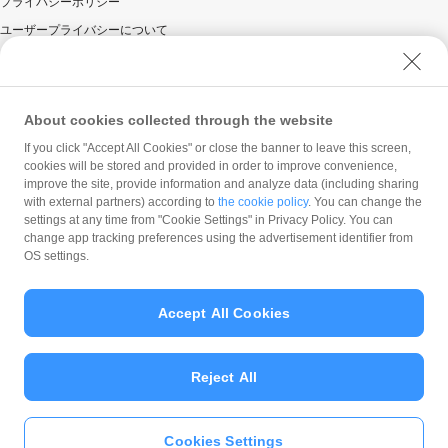
プライバシーポリシー
景品の取得に関し、一定期間の取引・キャンセル等の
ユーザープライバシーについて
状況により不正行為が行われたとPayPay株式会社が
判断した場合。
ユーザーセキュリティについて
景品が付与される前に景品対象のPayPayアカウント
ウェブサイト利用規約
を停止または解除した場合。
反社会的勢力に対する方針
About cookies collected through the website
PayPay残高利用規約その他PayPay株式会社の利用規
約に違反する行為があった場合、またはそのおそれが
勧誘方針
If you click "Accept All Cookies" or close the banner to leave this screen,
あると同社が判断した場合。
cookies will be stored and provided in order to improve convenience,
マネロン等基本方針
お一人様が複数のPayPayアカウントを利用した場
improve the site, provide information and analyze data (including sharing
カスタマーハラスメントに関する当社の考え方
合。
with external partners) according to
the cookie policy
. You can change the
settings at any time from "Cookie Settings" in Privacy Policy. You can
通常1回の決済にて支払うべき商品等代金を、複数回
change app tracking preferences using the advertisement identifier from
に分割して決済することにより景品付与を受けた場
OS settings.
合。
一定期間の取引・キャンセル等の状況によりPayPay株式
会社が不正のおそれがあると判断した場合、PayPayのご
Accept All Cookies
利用を停止させて頂く場合があります。
© PayPay Corporation
加盟店による自己取引の可能性があるとPayPay株式会社
が判断した場合、PayPayボーナスの付与に際し対象の領
Reject All
収書などお支払い時のお控えを確認させていただくこと
があります。加盟店自身がPayPay決済を利用される時に
は、必ず、PayPayボーナスの付与がなされるまで、領収
Cookies Settings
書などお支払い時のお控えを保管してください。
いますぐ
PayPayアプリ
をダウンロ