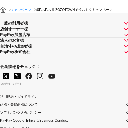
合計」は将来に向かってのみ減額されます。そのため、
「キャンペーン期間中の付与合計」が上限に到達して以
キャンペーン
超PayPay祭 ZOZOTOWNで超おトクキャンペーン
降に取消し等となった場合であっても、当該上限到達か
ら取消し等までのPayPay決済について本キャンペーンに
よるPayPayボーナスの付与が行われることはありませ
一般の利用者様
ん。
店舗オーナー様
PayPay加盟店様
景品について
法人のお客様
PayPayボーナス付与の際に、小数点以下は切り捨てとな
自治体の担当者様
ります。
PayPay株式会社
PayPayボーナスはPayPay公式ストア、PayPayカード公
式ストアでも利用可能です。出金・譲渡は不可となりま
す。
最新情報をチェック！
PayPayボーナスの付与は、原則として、対象のお支払方
法によるお支払いの翌日から起算して30日後に実施いた
します。ただし、お客様のご利用状況やシステム上の都
お知らせ
サポート
合等により付与時期が遅くなる場合があります。
禁止事項等について
利用規約・ガイドライン
以下のいずれかに該当する場合は本キャンペーンの適用
商標・登録商標について
対象外とします。万一、本キャンペーンによる付与を行
ソフトバンク人権ポリシー
った後にお客様が以下のいずれかに該当することが判明
した場合、お客様に対する本キャンペーンによるPayPay
PayPay Code of Ethics & Business Conduct
ボーナスの付与は全て取り消されます。