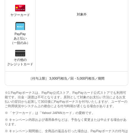
対象外
ヤフーカード
PayPay
あと払い
（一括のみ）
その他の
クレジットカード
［付与上限］ 3,000円相当／回・5,000円相当／期間
※1 PayPayボーナスは、PayPay公式ストア、PayPayカード公式ストアでも利用可
能です。出金・譲渡は不可となります。原則として対象のお支払い方法によるお支
払いの翌日から起算して30日後にPayPayボーナスを付与いたしますが、ユーザーの
ご利用状況やシステム上の都合による付与時期が遅くなる場合があります。
※ 「ヤフーカード」は「Yahoo! JAPANカード」の愛称です。
※ キャンペーン内容および適用条件などは、予告なく変更または中止する場合があ
ります。
※ キャンペーン期間後に、全商品の返品を行った場合は、PayPayボーナスの付与は