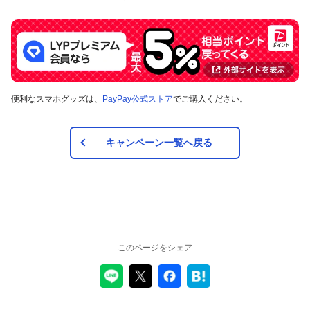
合や、キャンペーン自体を予告なく中止する場合があり
ます。
対象のお支払方法にてお支払いいただいた際に、仮に本
キャンペーンを適用すると、本キャンペーンによるキャ
ンペーン期間中のPayPayボーナスの付与額が合計5,000
円相当を超えるときには、当該付与額の合計が5,000円相
当となるよう付与いたします（付与額の合計がキャンペ
便利なスマホグッズは、
PayPay公式ストア
でご購入ください。
ーン期間中5,000円相当を超えることはございません）。
対象店舗との取引の全部について取り消され、解除され
（合意解除を含みます。）、または無効となった場合
キャンペーン一覧へ戻る
（以下「取消し等」といいます。）、取消し等の理由の
如何にかかわらず、また、対象店舗による返金の有無に
かかわらず、当該取消し等の対象となったPayPay決済に
ついてのPayPayボーナスの付与は全て取り消されます。
また、対象店舗との取引の一部について取り消され、解
除され（合意解除を含みます。）、または無効となった
場合（以下「取消し等」といいます。）、当該取消し等
の対象となった返金後のPayPay決済金額に応じたボーナ
このページをシェア
スが付与されます。
対象店舗との取引について取消し等となった場合、取消
し等の理由の如何にかかわらず、また、対象店舗による
返金の有無にかかわらず、「キャンペーン期間中の付与