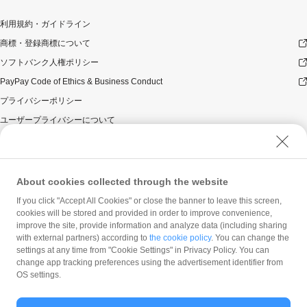
利用規約・ガイドライン
商標・登録商標について
ソフトバンク人権ポリシー
PayPay Code of Ethics & Business Conduct
プライバシーポリシー
ユーザープライバシーについて
ユーザーセキュリティについて
ウェブサイト利用規約
反社会的勢力に対する方針
About cookies collected through the website
勧誘方針
If you click "Accept All Cookies" or close the banner to leave this screen,
cookies will be stored and provided in order to improve convenience,
マネロン等基本方針
improve the site, provide information and analyze data (including sharing
カスタマーハラスメントに関する当社の考え方
with external partners) according to
the cookie policy
. You can change the
settings at any time from "Cookie Settings" in Privacy Policy. You can
change app tracking preferences using the advertisement identifier from
OS settings.