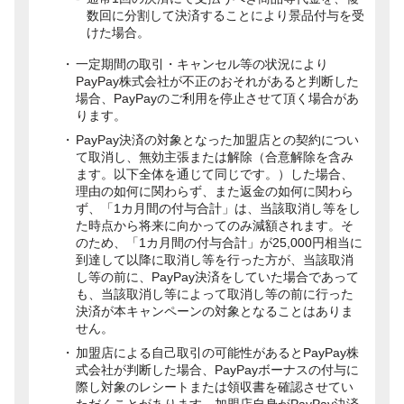
数回に分割して決済することにより景品付与を受
けた場合。
一定期間の取引・キャンセル等の状況により
PayPay株式会社が不正のおそれがあると判断した
場合、PayPayのご利用を停止させて頂く場合があ
ります。
PayPay決済の対象となった加盟店との契約につい
て取消し、無効主張または解除（合意解除を含み
ます。以下全体を通じて同じです。）した場合、
理由の如何に関わらず、また返金の如何に関わら
ず、「1カ月間の付与合計」は、当該取消し等をし
た時点から将来に向かってのみ減額されます。そ
のため、「1カ月間の付与合計」が25,000円相当に
到達して以降に取消し等を行った方が、当該取消
し等の前に、PayPay決済をしていた場合であって
も、当該取消し等によって取消し等の前に行った
決済が本キャンペーンの対象となることはありま
せん。
加盟店による自己取引の可能性があるとPayPay株
式会社が判断した場合、PayPayボーナスの付与に
際し対象のレシートまたは領収書を確認させてい