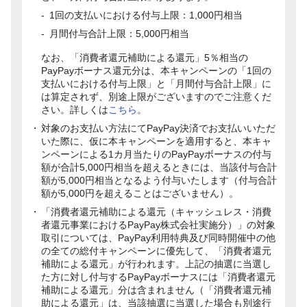
1回の支払いにおける付与上限：1,000円相当
月間付与合計上限：5,000円相当
なお、「消費者還元補助による還元」5％相当の
PayPayボーナス還元分は、本キャンペーンの「1回の
支払いにおける付与上限」と「月間付与合計上限」に
は算定されず、別途上限がございますのでご注意くだ
さい。詳しくは
こちら
。
対象のお支払い方法にてPayPay決済でお支払いいただ
いた際に、仮に本キャンペーンを適用すると、本キャ
ンペーンによる1カ月当たりのPayPayボーナスの付与
額が合計5,000円相当を超えるときには、当該付与合計
額が5,000円相当となるよう付与いたします（付与合計
額が5,000円を超えることはございません）。
「消費者還元補助による還元（キャッシュレス・消費
者還元事業におけるPayPay株式会社実施分）」の対象
取引については、PayPay利用特典及び同時開催中の他
の全ての総付キャンペーンに優先して、「消費者還元
補助による還元」が行われます。上記の抽選に当選し
た方に対し付与するPayPayボーナスには「消費者還元
補助による還元」分は含まれません（「消費者還元補
助による還元」は、当該抽選に当選した場合も別途行