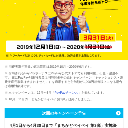
※ 消費者還元事業の還元期間は2019年10月～2020年6月です。
※ 付与されるPayPayボーナスはPayPay公式ストアでも利用可能。出金・譲渡不
可。 仮にPayPay利用特典又は同時開催中の総付キャンペーン（キャッシュレス・消
費者還元事業は含まれません。）を適用すると付与額が1,000円相当以上になる場合
は適用対象外です。
※ 本キャンペーンは、12月〜3月「
PayPayチャンス
」を兼ねています。
※ 10月、11月の「まちかどペイペイ 第1弾」は終了しました。
次回のキャンペーン予告
4月1日から4月30日まで「まちかどペイペイ 第3弾」実施決