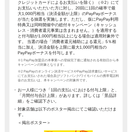
クレジットカードによるお支払いを除く）（※2）にて
お支払いいただいた方に対し、20回に1回の確率で最
大1,000円相当（決済金額が上限）のPayPayボーナス
が当たる抽選を実施します。ただし、仮にPayPay利用
特典又は同時開催中の総付キャンペーン（キャッシュ
レス・消費者還元事業は含まれません。）を適用する
と付与額が1,000円相当以上になる場合は適用対象外で
す。 当選の場合「消費者還元補助による還元」5％相
当に加え、決済金額を上限に最大1,000円相当の
PayPayボーナスを付与します。
※1 PayPay加盟店の本事業への登録完了後に通知される有効日から本
キャンペーンの対象となります。
※2 PayPayのオンライン決済サービスやPayPay請求書払いサービス
にてお支払いされた場合及びソフトバンク/ワイモバイルの携帯電話料
金のお支払いは、本キャンペーンの対象外です。
お一人様につき「1回の支払いにおける付与上限」と、
「月間付与合計上限」があります。詳しくは「景品詳
細」をご確認下さい。
対象店舗は以下のポスター掲出にてご確認いただけま
す。
＜掲出ポスター＞