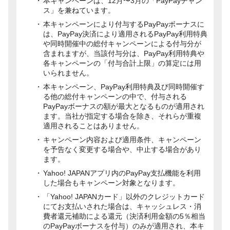
本キャンペーンは、12月〜3月の「PayPayチャン
ス」を兼ねています。
本キャンペーンにより付与するPayPayボーナスに
は、PayPay決済により適用されるPayPay利用特典
や同時開催中の総付キャンペーンによる付与分が
含まれますが、当該付与分は、PayPay利用特典や
各キャンペーンの「付与合計上限」の算定には用
いられません。
本キャンペーン、PayPay利用特典及び同時開催す
る他の総付キャンペーンの中で、付与される
PayPayボーナスの額が最大となるものが適用され
ます。当社が指定する場合を除き、それらが重複
適用されることはありません。
キャンペーン内容および適用条件、キャンペーン
を予告なく変更する場合や、中止する場合があり
ます。
Yahoo! JAPANアプリ内のPayPay支払機能を利用
した場合もキャンペーン対象となります。
「Yahoo! JAPANカード」以外のクレジットカード
にてお支払いされた場合は、キャッシュレス・消
費者還元補助による還元（決済利用金額の5％相当
のPayPayボーナスを付与）のみが適用され、本キ