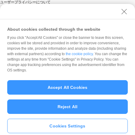
ユーザープライバシーについて
ユーザーセキュリティについて
ウェブサイト利用規約
反社会的勢力に対する方針
About cookies collected through the website
勧誘方針
If you click "Accept All Cookies" or close the banner to leave this screen,
cookies will be stored and provided in order to improve convenience,
マネロン等基本方針
improve the site, provide information and analyze data (including sharing
カスタマーハラスメントに関する当社の考え方
with external partners) according to
the cookie policy
. You can change the
settings at any time from "Cookie Settings" in Privacy Policy. You can
change app tracking preferences using the advertisement identifier from
OS settings.
Accept All Cookies
© PayPay Corporation
Reject All
Cookies Settings
いますぐ
PayPayアプリ
をダウンロ
ード
＞＞