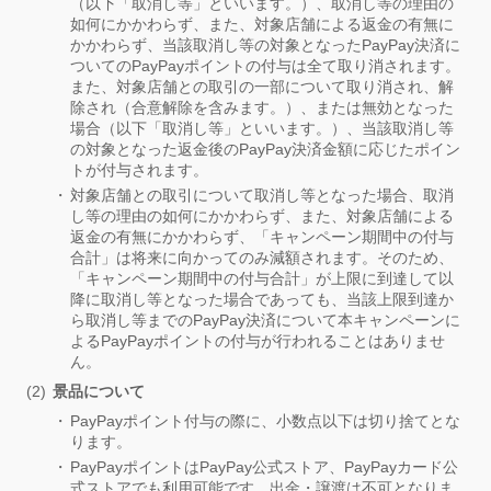
（以下「取消し等」といいます。）、取消し等の理由の
如何にかかわらず、また、対象店舗による返金の有無に
かかわらず、当該取消し等の対象となったPayPay決済に
ついてのPayPayポイントの付与は全て取り消されます。
また、対象店舗との取引の一部について取り消され、解
除され（合意解除を含みます。）、または無効となった
場合（以下「取消し等」といいます。）、当該取消し等
の対象となった返金後のPayPay決済金額に応じたポイン
トが付与されます。
対象店舗との取引について取消し等となった場合、取消
し等の理由の如何にかかわらず、また、対象店舗による
返金の有無にかかわらず、「キャンペーン期間中の付与
合計」は将来に向かってのみ減額されます。そのため、
「キャンペーン期間中の付与合計」が上限に到達して以
降に取消し等となった場合であっても、当該上限到達か
ら取消し等までのPayPay決済について本キャンペーンに
よるPayPayポイントの付与が行われることはありませ
ん。
景品について
PayPayポイント付与の際に、小数点以下は切り捨てとな
ります。
PayPayポイントはPayPay公式ストア、PayPayカード公
式ストアでも利用可能です。出金・譲渡は不可となりま