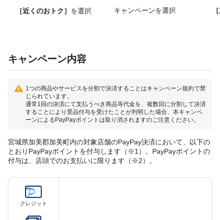
キャンペーンを選択
［
［近くのおトク］
を選択
キャンペーン内容
1つの商品やサービスを分割で決済することはキャンペーン規約で禁
じられています。
通常1回の決済にて支払うべき商品等代金を、複数回に分割して決済
することにより景品付与を受けたことが判明した場合、本キャンペ
ーンによるPayPayポイントは取り消されますのご注意ください。
宮城県加美郡加美町内の対象店舗のPayPay決済において、以下の
とおりPayPayポイントを付与します（※1）。PayPayポイントの
付与は、店頭でのお支払いに限ります（※2）。
クレジット