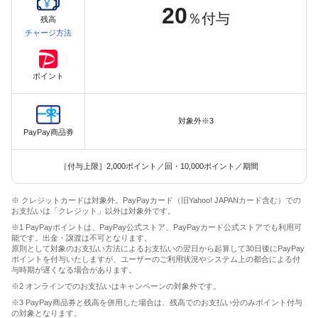
20
％付与
残高
チャージ方法
ポイント
対象外※3
PayPay商品券
［付与上限］2,000ポイント／回・10,000ポイント／期間
※ クレジットカードは対象外。PayPayカード（旧Yahoo! JAPANカード含む）での
お支払いは「クレジット」以外は対象外です。
※1 PayPayポイントは、PayPay公式ストア、PayPayカード公式ストアでも利用可
能です。出金・譲渡は不可となります。
原則として対象のお支払い方法によるお支払いの翌日から起算して30日後にPayPay
ポイントを付与いたしますが、ユーザーのご利用状況やシステム上の都合による付
与時期が遅くなる場合があります。
※2 オンラインでのお支払いはキャンペーンの対象外です。
※3 PayPay商品券と残高を併用した場合は、残高でのお支払い分のみポイント付与
の対象となります。