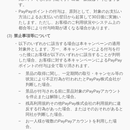
す。
PayPayポイントの付与は、原則として、対象のお支払い
方法によるお支払いの翌日から起算して30日後に実施い
たします。ただし、お客様のご利用状況やシステム上の
都合等により付与時期が遅くなる場合があります。
禁止事項等について
以下のいずれかに該当する場合は本キャンペーンの適用
対象外とします。万一、本キャンペーンによる付与を行
った後にお客様が以下のいずれかに該当することが判明
した場合、お客様に対する本キャンペーンによるPayPay
ポイントの付与は全て取り消されます。
景品の取得に関し、一定期間の取引・キャンセル等の
状況により不正行為が行われたとPayPay株式会社が
判断した場合。
景品が付与される前に景品対象のPayPayアカウント
を停止または解除した場合。
残高利用規約その他PayPay株式会社の利用規約に違
反する行為があった場合、またはそのおそれがあると
同社が判断した場合。
お一人様が複数のPayPayアカウントを利用した場
合。