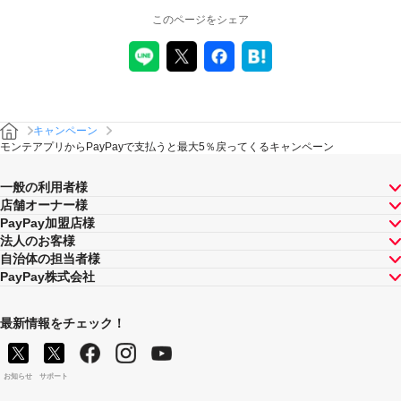
が各月のキャンペーン期間中5,000ポイントを超えること
このページをシェア
はございません）。
対象店舗との取引の全部について取り消され、解除され
（合意解除を含みます。）、または無効となった場合
（以下「取消し等」といいます。）、取消し等の理由の
如何にかかわらず、また、対象店舗による返金の有無に
かかわらず、当該取消し等の対象となったPayPay決済に
ついてのPayPayポイントの付与は全て取り消されます。
キャンペーン
また、対象店舗との取引の一部について取り消され、解
モンテアプリからPayPayで支払うと最大5％戻ってくるキャンペーン
除され（合意解除を含みます。）、または無効となった
場合（以下「取消し等」といいます。）、当該取消し等
一般の利用者様
の対象となった返金後のPayPay決済金額に応じたポイン
店舗オーナー様
トが付与されます。
PayPay加盟店様
対象店舗との取引について取消し等となった場合、取消
法人のお客様
し等の理由の如何にかかわらず、また、対象店舗による
自治体の担当者様
返金の有無にかかわらず、「キャンペーン期間中の付与
PayPay株式会社
合計」は将来に向かってのみ減額されます。そのため、
「キャンペーン期間中の付与合計」が上限に到達して以
降に取消し等となった場合であっても、当該上限到達か
最新情報をチェック！
ら取消し等までのPayPay決済について本キャンペーンに
よるPayPayポイントの付与が行われることはありませ
ん。
お知らせ
サポート
本キャンペーンの主催は、株式会社モンテローザであ