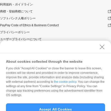
り、PayPay株式会社は株式会社モンテローザより委託を
利用規約・ガイドライン
受けて運営をしております。
商標・登録商標について
景品について
ソフトバンク人権ポリシー
PayPayポイント付与の際に、小数点以下は切り捨てとな
ります。
PayPay Code of Ethics & Business Conduct
PayPayポイントはPayPay公式ストア、PayPayカード公
プライバシーポリシー
式ストアでも利用可能です。出金・譲渡は不可となりま
ユーザープライバシーについて
す。
PayPayポイントの付与は、原則として、対象のお支払い
ユーザーセキュリティについて
方法によるお支払いの翌日から起算して30日後に実施い
ウェブサイト利用規約
たします。ただし、お客様のご利用状況やシステム上の
都合等により付与時期が遅くなる場合があります。
反社会的勢力に対する方針
About cookies collected through the website
PayPayポイントは、1ポイント＝1円相当としてお支払い
勧誘方針
If you click "Accept All Cookies" or close the banner to leave this screen,
でご利用いただけます。
cookies will be stored and provided in order to improve convenience,
マネロン等基本方針
クレジットカード、PayPay商品券との併用はできません。
improve the site, provide information and analyze data (including sharing
カスタマーハラスメントに関する当社の考え方
with external partners) according to
the cookie policy
. You can change the
禁止事項等について
settings at any time from "Cookie Settings" in Privacy Policy. You can
以下のいずれかに該当する場合は本キャンペーンの適用
change app tracking preferences using the advertisement identifier from
対象外とします。万一、本キャンペーンによる付与を行
OS settings.
った後にお客様が以下のいずれかに該当することが判明
した場合、お客様に対する本キャンペーンによるPayPay
ポイントの付与は全て取り消されます。
Accept All Cookies