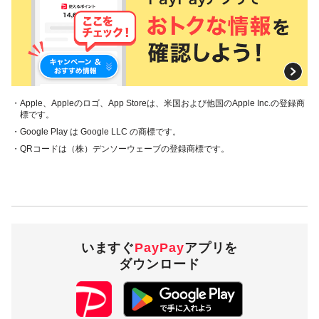
5,000ポイント／回および
付与上限
各月
対象の支払方法
・Apple、Appleのロゴ、App Storeは、米国および他国のApple Inc.の登録商
本キャンペーンの対象のお支払方法は、クレジット（旧あと
標です。
払い）、PayPay残高、PayPayポイントで、その他のお支払
・Google Play は Google LLC の商標です。
方法は対象外です。
・QRコードは（株）デンソーウェーブの登録商標です。
PayPay商品券、クレジットカードでのお支払いは対象外となります。また、
PayPayカード（旧Yahoo! JAPANカード含む）、PayPayカード ゴールドでの
お支払いは「クレジット（旧あと払い）」以外は対象外となります。
PayPayアプリでのお支払いは対象外となります。
対象店舗
いますぐ
PayPay
アプリを
ダウンロード
株式会社モンテローザが運営するPayPay加盟店のうち、対象
店舗として株式会社モンテローザが指定したお店
対象店舗の確認は
こちら
（2023年10月25日時点）