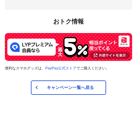
注意事項
おトク情報
キャンペーンの適用について
本キャンペーン、PayPay利用特典及びPayPay株式会社
が同時開催する他の総付キャンペーンの中で、付与され
るPayPayポイントの額が最大となるものが適用されま
す。PayPay株式会社が指定する場合を除き、それらが重
複適用されることはありません。
本キャンペーンが適用される場合に、PayPay株式会社が
便利なスマホグッズは、
PayPay公式ストア
でご購入ください。
同時開催する他の総付キャンペーンの適用条件を満たす
ときにはそれらも適用されますが、1回のお支払いについ
てのPayPayポイントの付与率は、合計で支払額の66.5％
キャンペーン一覧へ戻る
が上限です（仮にそれぞれ適用すると合計66.5％を超え
る場合は、本キャンペーンによる付与分が縮減されま
す）。
対象のお支払方法にてお支払いいただいた際に、仮に本
キャンペーンを適用すると、本キャンペーンによる各月
のキャンペーン期間中のPayPayポイントの付与額が合計
5,000ポイントを超えるときには、当該付与額の合計が
5,000ポイントとなるよう付与いたします（付与額の合計