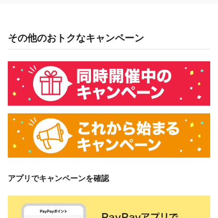
金・土・日曜日は対象外
キャンペーン主催者
その他のおトクなキャンペーン
株式会社モンテローザ
概要
キャンペーン期間中、対象店舗で、モンテアプリからPayPay
でお支払いいただくと、下表のとおり後日PayPayポイントを
付与します。
クレジット（旧あと払
支払方法
い）、PayPay残高、
PayPayポイント
アプリでキャンペーンを確認
付与率
5％付与