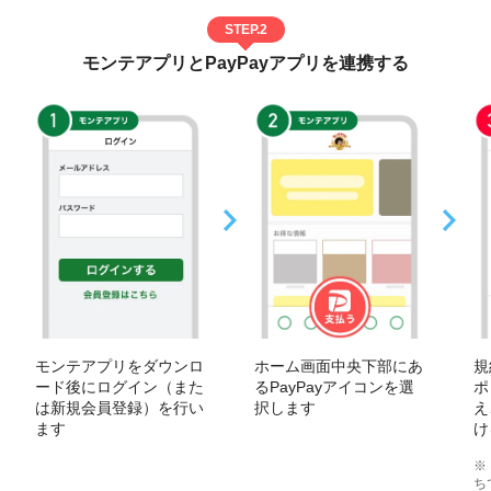
STEP.2
モンテアプリとPayPayアプリを連携する
モンテアプリをダウンロ
ホーム画面中央下部にあ
規
ード後にログイン（また
るPayPayアイコンを選
ポ
は新規会員登録）を行い
択します
え
ます
け
※
ち