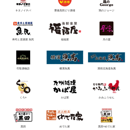
キタノイチバ
豊後高田どり酒場
鶏のジョージ
寿司と居酒屋 魚民
福福屋
月の宴
竹取酒物語
横濱魚萬
濱焼北海道魚萬
くろ○
かば屋
かみふうせん
黒田
めでた家
黒田×めでた家