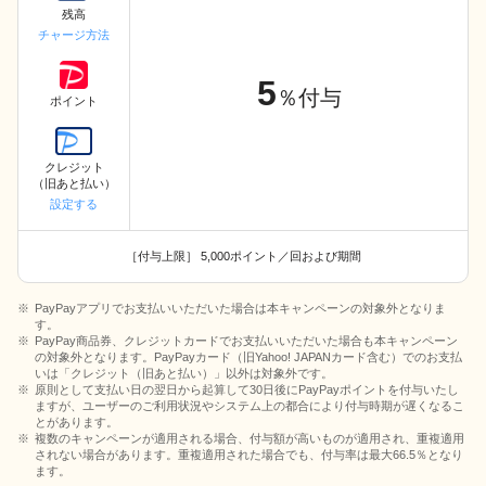
残高
チャージ方法
5
％付与
ポイント
クレジット
（旧あと払い）
設定する
［付与上限］ 5,000ポイント／回および期間
PayPayアプリでお支払いいただいた場合は本キャンペーンの対象外となりま
す。
PayPay商品券、クレジットカードでお支払いいただいた場合も本キャンペーン
の対象外となります。PayPayカード（旧Yahoo! JAPANカード含む）でのお支払
いは「クレジット（旧あと払い）」以外は対象外です。
原則として支払い日の翌日から起算して30日後にPayPayポイントを付与いたし
ますが、ユーザーのご利用状況やシステム上の都合により付与時期が遅くなるこ
とがあります。
複数のキャンペーンが適用される場合、付与額が高いものが適用され、重複適用
されない場合があります。重複適用された場合でも、付与率は最大66.5％となり
ます。