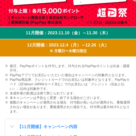
11月開催：2023.11.10（金）～11.30（木）
12月開催：2023.12.4（月）～12.26（火）
※ 月曜日〜木曜日限定
後日、PayPayポイントを付与します。付与されるPayPayポイントは出金・譲渡
不可。
PayPayアプリでお支払いいただいた場合はキャンペーンの対象外となります。
PayPay商品券、クレジットカードでのお支払いは対象外となります。PayPayカ
ード（旧Yahoo! JAPANカード含む）でのお支払いは「クレジット（旧あと払
い）」以外は対象外です。
未成年者の飲酒は法律で禁じられています。
本キャンペーンは予告なく変更・終了する場合がございます。
複数のキャンペーンが適用される場合、付与額が高いものが適用され、重複適用
されない場合があります。重複適用された場合でも、付与率は最大66.5％となり
ます。
【11月開催】キャンペーン内容