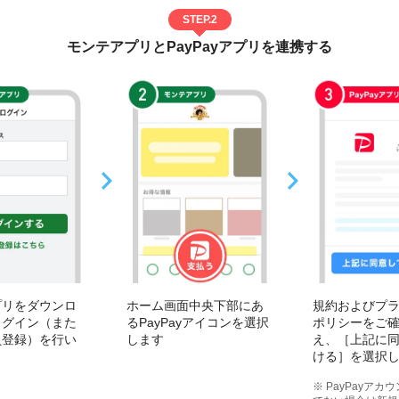
STEP.2
モンテアプリとPayPayアプリを連携する
プリをダウンロ
ホーム画面中央下部にあ
規約およびプ
ログイン（また
るPayPayアイコンを選択
ポリシーをご
員登録）を行い
します
え、［上記に
ける］を選択
※ PayPayア