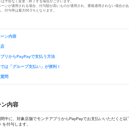
ンは予告なく変更・終了する場合がございます。
ペーンが適用される場合、付与額が高いものが適用され、重複適用されない場合があ
、付与率は最大66.5％となります。
ペーン内容
お店
プリからPayPayで支払う方法
会では「グループ支払い」が便利！
る質問
ーン内容
間中に、対象店舗でモンテアプリからPayPayでお支払いいただくと以
ントを付与します。