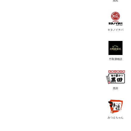
魚民
キタノイチバ
竹取酒物語
黒田
みつえちゃん