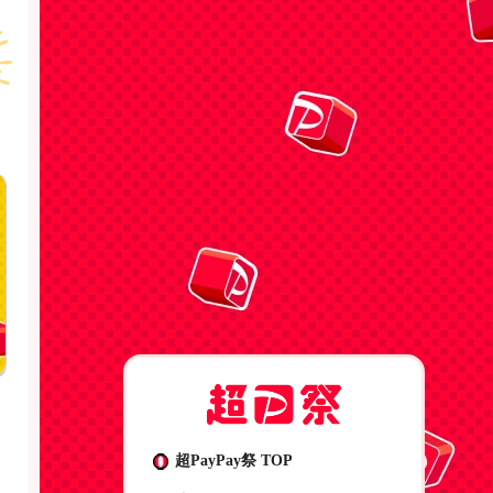
超PayPay祭 TOP