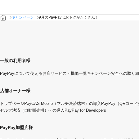
キャンペーン
9月のPayPayはおトクがたくさん！
一般の利用者様
PayPayについて
使えるお店
サービス・機能一覧
キャンペーン
安全への取り
店舗オーナー様
トップページ
PayCAS Mobile（マルチ決済端末）の導入
PayPay（QRコー
セルフ決済（自動販売機）への導入
PayPay for Developers
PayPay加盟店様