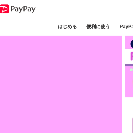
キャンペーン
9月のPayPayはおトクがたくさん！
本
ー
はじめる
便利に使う
Pay