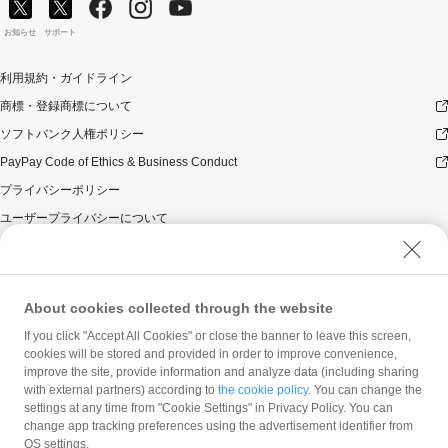
PayPayポイントの付与は、原則として、対象のお支払方
法によるお支払いの翌日から起算して30日後に実施いた
お知らせ
サポート
します。ただし、お客様のご利用状況やシステム上の都
合等により付与時期が遅くなる場合があります。
利用規約・ガイドライン
PayPayポイントは、1ポイント＝1円相当としてお支払い
でご利用いただけます。（クレジット（旧あと払い）や
商標・登録商標について
クレジットカードとの併用はできません。）
ソフトバンク人権ポリシー
付与されるPayPayポイントが1ポイント未満となる場合
は、当選時でもはずれ画面が出ます。
PayPay Code of Ethics & Business Conduct
禁止事項等について
プライバシーポリシー
以下のいずれかに該当する場合は本キャンペーンの適用
ユーザープライバシーについて
対象外とします。万一、本キャンペーンによる付与を行
ユーザーセキュリティについて
った後にお客様が以下のいずれかに該当することが判明
した場合、お客様に対する本キャンペーンによるPayPay
ウェブサイト利用規約
ポイントの付与は全て取り消されます。
反社会的勢力に対する方針
About cookies collected through the website
景品の取得に関し、一定期間の取引・キャンセル等の
勧誘方針
If you click "Accept All Cookies" or close the banner to leave this screen,
状況により不正行為が行われたとPayPay株式会社が
cookies will be stored and provided in order to improve convenience,
判断した場合。
マネロン等基本方針
improve the site, provide information and analyze data (including sharing
景品が付与される前に景品対象のPayPayアカウント
カスタマーハラスメントに関する当社の考え方
with external partners) according to
the cookie policy
. You can change the
を停止または解除した場合。
settings at any time from "Cookie Settings" in Privacy Policy. You can
PayPay残高利用規約その他PayPay株式会社の利用規
change app tracking preferences using the advertisement identifier from
約に違反する行為があった場合、またはそのおそれが
OS settings.