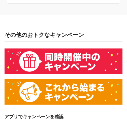
キャンペーン主催者
ウエルシア薬局株式会社
その他のおトクなキャンペーン
概要
キャンペーン期間中、対象店舗でウエルシアグループアプリ
からPayPayでお支払いいただくと、3回に1回の確率で、下
記のいずれかが当たる抽選を実施します。当選者には、次の
内容でPayPayポイントを付与します。
調剤薬局での買い物はキャンペーン対象外となります。
支払方法
付与率
付与上限
残高
1等：100％
100,000ポイント
クレジット（旧
2等：5％
／回および期間
あと払い）
3等：0.5％
アプリでキャンペーンを確認
当社の想定決済回数をもとに、各等の当選確率を設定しています。「3回
に1回の確率」は当選確率を示すものであり、必ず3回に1回当たるもので
はありません。なお、1等～3等の当選確率は同率ではなく、3、2、1等の