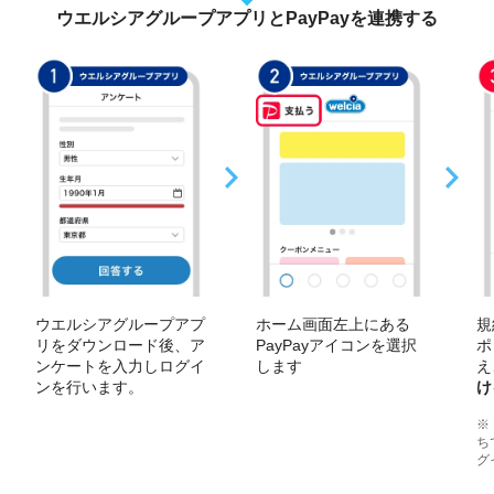
ウエルシアグループアプリとPayPayを連携する
ウエルシアグループアプ
ホーム画面左上にある
規
リをダウンロード後、ア
PayPayアイコンを選択
ポ
ンケートを入力しログイ
します
え
ンを行います。
け
※
ち
グ