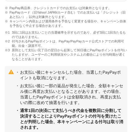
PayPay商品券、クレジットカードでのお支払いは対象外となります。
PayPayカード（旧Yahoo! JAPANカード含む）でのお支払いは「クレジット（旧
あと払い）」以外は対象外となります。
キャンペーン内容および適用条件を予告なく変更する場合や、キャンペーン自体
を予告なく中止する場合があります。
3回に1回はお支払いごとの当選確率を示すものであり、必ず3回に1回当たるも
のではありません。
付与されるPayPayポイントは、PayPay/PayPayカード公式ストアでの利用可
能。出金・譲渡不可。
原則として支払い完了日の翌日から起算して30日後にPayPayポイントを付与い
たしますが、ユーザーのご利用状況やシステム上の都合により付与時期が遅く
なることがあります。
お支払い後にキャンセルした場合、当選したPayPayポ
イントも取消になります。
お支払い後に一部の返品が発生した場合、全額キャンセ
ル後に再度お支払いとなることがあります。その場合、
当選したPayPayポイントは全額取消され、再度お支払
いの際に改めて抽選を行います。
通常1回の決済にて支払うべき代金を複数回に分割して
決済することによりPayPayポイントの付与を受けたこ
とが判明した場合、本キャンペーンによる付与は取り消
されます。