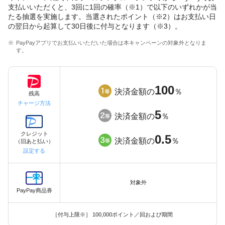
支払いいただくと、3回に1回の確率（※1）で以下のいずれかが当
たる抽選を実施します。当選されたポイント（※2）はお支払い日
の翌日から起算して30日後に付与となります（※3）。
PayPayアプリでお支払いいただいた場合は本キャンペーンの対象外となりま
す。
100
決済金額の
％
残高
チャージ方法
5
決済金額の
％
クレジット
0.5
決済金額の
％
（旧あと払い）
設定する
対象外
PayPay商品券
［付与上限※］ 100,000ポイント／回および期間