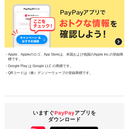
順に当選確率は低く設定されています。
対象の支払方法
ウエルシアグループアプリから、残高、クレジット（旧あと
払い）でのお支払いが対象となり、その他のお支払方法は対
象外となります。
PayPayアプリでのお支払いは対象外となります。
・Apple、Appleのロゴ、App Storeは、米国および他国のApple Inc.の登録商
PayPay商品券でのお支払いは対象外となります。
標です。
クレジットカードでのお支払いは対象外となります。また、PayPayカード
（旧Yahoo! JAPANカード含む）・PayPayカード ゴールドでのお支払い
・Google Play は Google LLC の商標です。
は「クレジット（旧あと払い）」に利用設定されているPayPayカード・
・QRコードは（株）デンソーウェーブの登録商標です。
PayPayカード ゴールド以外は対象外となります。
対象店舗
ウエルシア薬局株式会社が運営するPayPay加盟店のうち、対
象店舗としてウエルシア薬局株式会社が指定した店舗
いますぐ
PayPay
アプリを
対象外店舗の確認は
こちら
（2023年8月22日時点）
ダウンロード