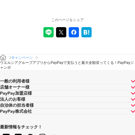
かかわらず、当該取消し等の対象となったPayPay決済に
ついてのPayPayポイントの付与は全て取り消されます。
また、対象店舗との取引の一部について取り消され、解
除され（合意解除を含みます。）、または無効となった
このページをシェア
場合（以下「取消し等」といいます。）、当該取消し等
の対象となった返金後のPayPay決済金額に応じたポイン
トが付与されます。
対象店舗との取引について取消し等となった場合、取消
し等の理由の如何にかかわらず、また、対象店舗による
返金の有無にかかわらず、「キャンペーン期間中の付与
キャンペーン
合計」は将来に向かってのみ減額されます。そのため、
ウエルシアグループアプリからPayPayで支払うと最大全額戻ってくる！PayPayジ
「キャンペーン期間中の付与合計」が上限に到達して以
ャンボ
降に取消し等となった場合であっても、当該上限到達か
ら取消し等までのPayPay決済について本キャンペーンに
一般の利用者様
よるPayPayポイントの付与が行われることはありませ
店舗オーナー様
ん。
PayPay加盟店様
景品について
法人のお客様
PayPayポイント付与の際に、小数点以下は切り捨てとな
自治体の担当者様
ります。
PayPay株式会社
PayPayポイントはPayPay公式ストア、PayPayカード公
式ストアでも利用可能です。出金・譲渡は不可となりま
最新情報をチェック！
す。