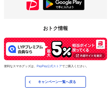
注意事項
キャンペーンの適用について
本キャンペーンにより付与するPayPayポイントは、
おトク情報
PayPay決済により適用されるPayPayステップや同時開
催中の総付キャンペーンによるポイントの「付与合計上
限」の算定には用いられません。
キャンペーン内容および適用条件を予告なく変更する場
合や、キャンペーン自体を予告なく中止する場合があり
ます。
対象のお支払方法にてお支払いいただいた際に、仮に本
キャンペーンを適用すると、本キャンペーンによるキャ
便利なスマホグッズは、
PayPay公式ストア
でご購入ください。
ンペーン期間中のPayPayポイントの付与額が合計10万ポ
イントを超えるときには、当該付与額の合計が10万ポイ
ントとなるよう付与いたします（付与額の合計がキャン
キャンペーン一覧へ戻る
ペーン期間中10万ポイントを超えることはございませ
ん）。
対象店舗との取引の全部について取り消され、解除され
（合意解除を含みます。）、または無効となった場合
（以下「取消し等」といいます。）、取消し等の理由の
如何にかかわらず、また、対象店舗による返金の有無に