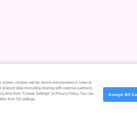
is screen, cookies will be stored and provided in order to
 analyze data (including sharing with external partners)
any time from "Cookie Settings" in Privacy Policy. You can
Accept All C
fier from OS settings.
Previous
Next
1
2
3
4
5
6