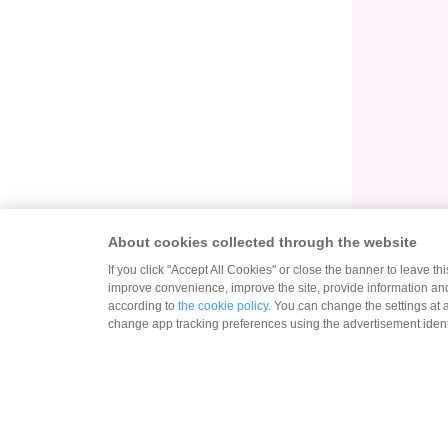
About cookies collected through the website
If you click "Accept All Cookies" or close the banner to leave th
improve convenience, improve the site, provide information and
according to
the cookie policy
. You can change the settings at 
change app tracking preferences using the advertisement identi