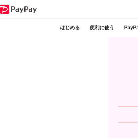
キャンペーン
本人確認すると参加できる！総額10億ポイントくじ – ワン
はじめる
便利に使う
Pay