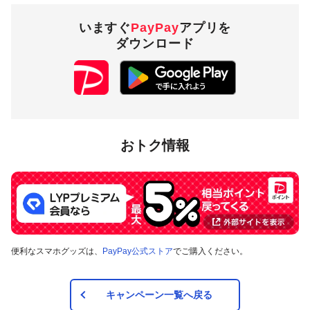
PayPay株式会社
いますぐ
PayPay
アプリを
ダウンロード
概要
「参加条件」を達成すると、くじ引き期間中に最大
1,000ポイント（※1）が当たるポイントくじが引けま
す。くじ引き参加条件を満たした方が、チャレンジ期間
中に、「デイリーミッション」と「ワンタイムミッショ
おトク情報
ン」を達成すると、達成状況に応じてくじ引き回数が増
えます。
たまったくじは、後日くじ引き期間中に引くことができ
ます。
景品
便利なスマホグッズは、
PayPay公式ストア
でご購入ください。
1等：1,000ポイント
2等：100ポイント
3等：10ポイント
キャンペーン一覧へ戻る
ハズレ：ー