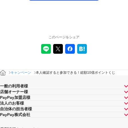
後日PayPayポイントを付与します。PayPayポイントはPayPay公式スト
ア、PayPayカード公式ストアでも利用可能です。出金・譲渡はできませ
ん。
PayPayポイントは、1ポイント＝1円相当としてお支払いでご利用いただけま
す。（あと払いやクレジットカードとの併用はできません。）
このページをシェア
くじ引き参加条件
本人確認書類で本人確認をすると、ミッ
本人確認をする※
ション達成です。既に本人確認が完了し
＋20回
キャンペーン
本人確認すると参加できる！総額10億ポイントくじ
ている方は、ミッション達成済みです
一般の利用者様
2022年5月31日までに本人確認が完了したユーザーも対象となります。
店舗オーナー様
PayPay加盟店様
法人のお客様
ミッション
自治体の担当者様
PayPay株式会社
チャレンジ期間中、以下の「デイリーミッション」と
「ワンタイムミッション」を達成すると、達成状況に応