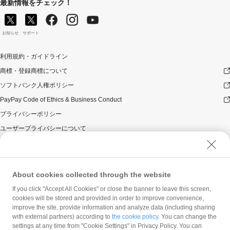
最新情報をチェック！
じてくじ引き回数が増えます。
クーポ
期間中に1日あたり1つ以上の
ンを獲
クーポンを獲得すると、ミッ
＋1回
お知らせ
サポート
得する
ション達成です
デイリーミッション
（1回/日）
利用規約・ガイドライン
キャン
期間中にPayPayアプリ内のキ
※ 回数毎日午前2時
ペーン
ャンペーンページを訪問し、
商標・登録商標について
にリセットされます
ページ
＋1回
「押すだけ」ボタンを押す
を訪問
と、ミッション達成です
ソフトバンク人権ポリシー
する
PayPay Code of Ethics & Business Conduct
PayPay
PayPayに新規登録すると、ミ
に登録
＋50回
プライバシーポリシー
ッション達成です（※1）
する
ユーザープライバシーについて
マイナ
マイナポイントにPayPayを登
ユーザーセキュリティについて
ポイン
録するとミッション達成で
＋10回
トに登
す。既に登録済みの方は、ミ
ウェブサイト利用規約
録する
ッション達成です
反社会的勢力に対する方針
About cookies collected through the website
PayPay
あと払
最後に「PayPayあと払いへ」
勧誘方針
If you click "Accept All Cookies" or close the banner to leave this screen,
いのサ
ボタンを押すとミッション達
＋5回
cookies will be stored and provided in order to improve convenience,
ービス
成です。登録済みの方も参加
マネロン等基本方針
内容を
が必要です。
improve the site, provide information and analyze data (including sharing
カスタマーハラスメントに関する当社の考え方
読む
with external partners) according to
the cookie policy
. You can change the
settings at any time from "Cookie Settings" in Privacy Policy. You can