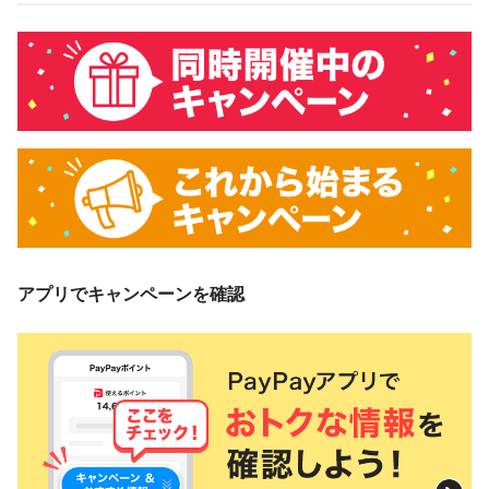
キャンペーン期間中、対象ストアで、PayPay残高でお支払いい
ただいた際に、4回に1回の確率で、下記のいずれかが当たる
※1抽選を実施します。当選者には、次の内容でPayPayポイン
トを付与します。
支払方法
付与率
付与上限
1等：100％
100,000ポイント
PayPay残高
2等：5％
／回・期間
3等：0.5％
アプリでキャンペーンを確認
当社の想定決済回数をもとに、各等の当選確率を設定しています。「4回に1
回の確率」は当選確率を示すものであり、必ず4回に1回当たるものではあり
ません。なお、1等～3等の当選確率は同率ではなく、1、2、3等の順に当選
確率は低く設定されています。
対象ストア