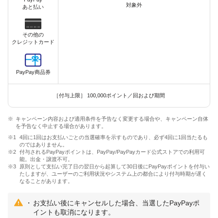
対象外
あと払い
その他の
クレジットカード
PayPay商品券
［付与上限］ 100,000ポイント／回および期間
キャンペーン内容および適用条件を予告なく変更する場合や、キャンペーン自体
を予告なく中止する場合があります。
4回に1回はお支払いごとの当選確率を示すものであり、必ず4回に1回当たるも
のではありません。
付与されるPayPayポイントは、PayPay/PayPayカード公式ストアでの利用可
能。出金・譲渡不可。
原則として支払い完了日の翌日から起算して30日後にPayPayポイントを付与い
たしますが、ユーザーのご利用状況やシステム上の都合により付与時期が遅く
なることがあります。
お支払い後にキャンセルした場合、当選したPayPayポ
イントも取消になります。