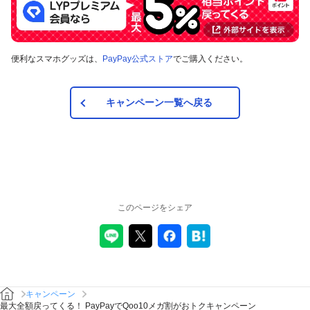
ンペーン期間中のPayPayポイントの付与額が合計
100,000円相当を超えるときには、当該付与額の合計が
100,000ポイントとなるよう付与いたします（付与額の合
計がキャンペーン期間中100,000ポイントを超えることは
ございません）。
便利なスマホグッズは、
PayPay公式ストア
でご購入ください。
対象店舗との取引の全部について取り消され、解除され
（合意解除を含みます。）、または無効となった場合
（以下「取消し等」といいます。）、取消し等の理由の
キャンペーン一覧へ戻る
如何にかかわらず、また、対象店舗による返金の有無に
かかわらず、当該取消し等の対象となったPayPay決済に
ついてのPayPayポイントの付与は全て取り消されます。
また、対象店舗との取引の一部について取り消され、解
除され（合意解除を含みます。）、または無効となった
場合（以下「取消し等」といいます。）、当該取消し等
の対象となった返金後のPayPay決済金額に応じたポイン
トが付与されます。
このページをシェア
対象店舗との取引について取消し等となった場合、取消
し等の理由の如何にかかわらず、また、対象店舗による
返金の有無にかかわらず、「キャンペーン期間中の付与
合計」は将来に向かってのみ減額されます。そのため、
「キャンペーン期間中の付与合計」が上限に到達して以
降に取消し等となった場合であっても、当該上限到達か
キャンペーン
ら取消し等までのPayPay決済について本キャンペーンに
最大全額戻ってくる！ PayPayでQoo10メガ割がおトクキャンペーン
よるPayPayポイントの付与が行われることはありませ