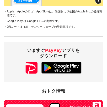
本キャンペーンの対象ストアは、Qoo10です。
・Apple、Appleのロゴ、App Storeは、米国および他国のApple Inc.の登録商
標です。
対象の支払方法
・Google Play は Google LLC の商標です。
・QRコードは（株）デンソーウェーブの登録商標です。
本キャンペーンの対象の支払方法は、PayPay残高で、その他
のお支払方法は対象外です。
注意事項
いますぐ
PayPay
アプリを
ダウンロード
キャンペーンの適用について
本キャンペーンにより付与するPayPayポイントは、
PayPay決済により適用されるPayPay利用特典や同時開
催中の総付キャンペーンによるポイントの「付与合計上
限」の算定には用いられません。
キャンペーン内容および適用条件を予告なく変更する場
合や、キャンペーン自体を予告なく中止する場合があり
おトク情報
ます。
対象のお支払方法にてお支払いいただいた際に、仮に本
キャンペーンを適用すると、本キャンペーンによるキャ