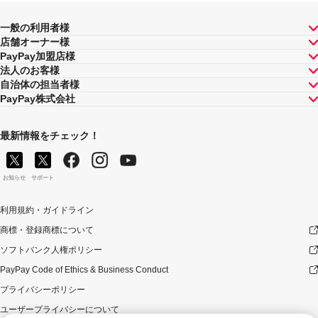
ん。
一般の利用者様
景品について
店舗オーナー様
PayPayポイント付与の際に、小数点以下は切り捨てとな
PayPay加盟店様
ります。
法人のお客様
PayPayポイントはPayPay公式ストア、PayPayカード公
自治体の担当者様
式ストアでも利用可能です。出金・譲渡は不可となりま
PayPay株式会社
す。
PayPayポイントの付与は、原則として、対象のお支払方
最新情報をチェック！
法によるお支払いの翌日から起算して30日後に実施いた
します。ただし、お客様のご利用状況やシステム上の都
合等により付与時期が遅くなる場合があります。
PayPayポイントは、1ポイント＝1円相当としてお支払い
お知らせ
サポート
でご利用いただけます。（あと払いやクレジットカード
との併用はできません。）
利用規約・ガイドライン
付与されるPayPayポイントが1ポイント未満となる場合
商標・登録商標について
は、当選時でもはずれ画面が出ます。
ソフトバンク人権ポリシー
禁止事項等について
PayPay Code of Ethics & Business Conduct
以下のいずれかに該当する場合は本キャンペーンの適用
対象外とします。万一、本キャンペーンによる付与を行
プライバシーポリシー
った後にお客様が以下のいずれかに該当することが判明
ユーザープライバシーについて
した場合、お客様に対する本キャンペーンによるPayPay