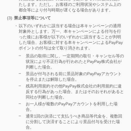
たします。ただし、お客様のご利用状況やシステム上の
都合等により付与時期が遅くなる場合があります。
禁止事項等について
以下のいずれかに該当する場合は本キャンペーンの適用
対象外とします。万一、本キャンペーンによる付与を行
った後にお客様が以下のいずれかに該当することが判明
した場合、お客様に対する本キャンペーンによるPayPay
ポイントの付与は全て取り消されます。
景品の取得に関し、一定期間の取引・キャンセル等の
状況により不正行為が行われたとPayPay株式会社が
判断した場合。
景品が付与される前に景品対象のPayPayアカウント
を停止または解除した場合。
残高利用規約その他PayPay株式会社の利用規約に違
反する行為があった場合、またはそのおそれがあると
同社が判断した場合。
お一人様が複数のPayPayアカウントを利用した場
合。
通常1回の決済にて支払うべき商品等代金を、複数回
に分割して決済することにより景品付与を受けた場
合。