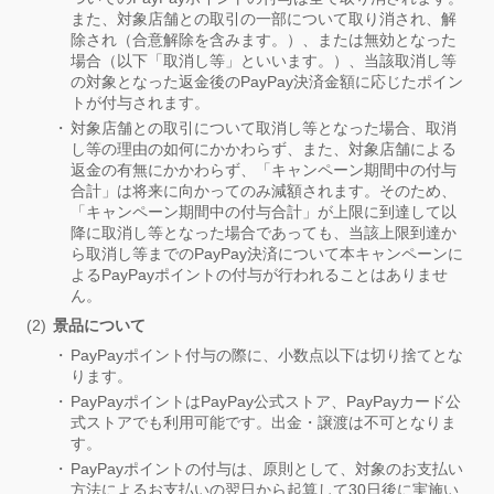
また、対象店舗との取引の一部について取り消され、解
除され（合意解除を含みます。）、または無効となった
場合（以下「取消し等」といいます。）、当該取消し等
の対象となった返金後のPayPay決済金額に応じたポイン
トが付与されます。
対象店舗との取引について取消し等となった場合、取消
し等の理由の如何にかかわらず、また、対象店舗による
返金の有無にかかわらず、「キャンペーン期間中の付与
合計」は将来に向かってのみ減額されます。そのため、
「キャンペーン期間中の付与合計」が上限に到達して以
降に取消し等となった場合であっても、当該上限到達か
ら取消し等までのPayPay決済について本キャンペーンに
よるPayPayポイントの付与が行われることはありませ
ん。
景品について
PayPayポイント付与の際に、小数点以下は切り捨てとな
ります。
PayPayポイントはPayPay公式ストア、PayPayカード公
式ストアでも利用可能です。出金・譲渡は不可となりま
す。
PayPayポイントの付与は、原則として、対象のお支払い
方法によるお支払いの翌日から起算して30日後に実施い