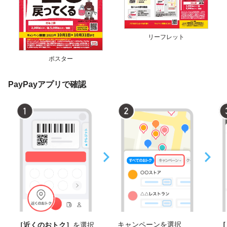
リーフレット
ポスター
PayPayアプリで確認
キャンペーンを選択
［
［近くのおトク］
を選択