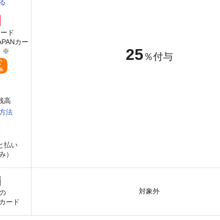
る
カード
JAPANカー
25
）※
％付与
で
％
y残高
方法
と払い
み）
対象外
の
カード