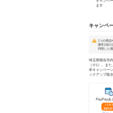
キャンペ
ます
キャンペ
1つの商品
通常1回の
判明した場
埼玉県熊谷市内
（※1）。また
本キャンペーンに
ックアップ除
PayPay
あ
＋1％
合計26