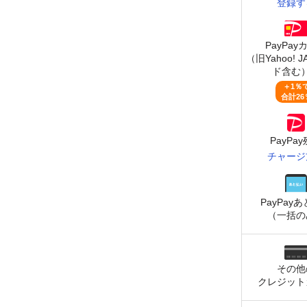
登録す
PayPay
（旧Yahoo! 
ド含む
＋1％
合計26
PayPa
チャージ
PayPay
あ
（一括の
その他
クレジット