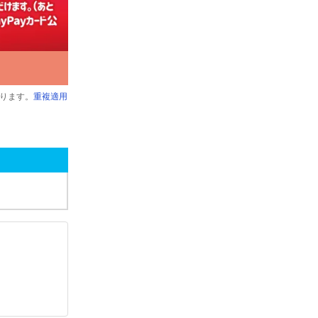
ります。
重複適用