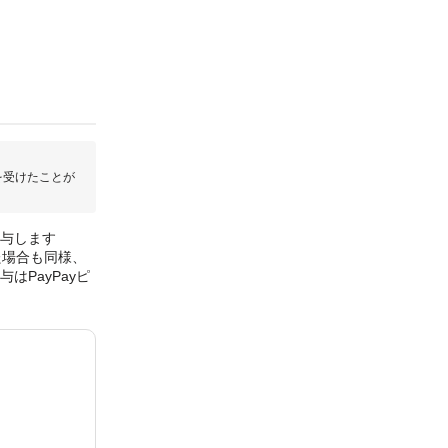
を受けたことが
付与します
た場合も同様、
はPayPayピ