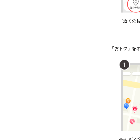
［近くの
「おトク」を
本キャン