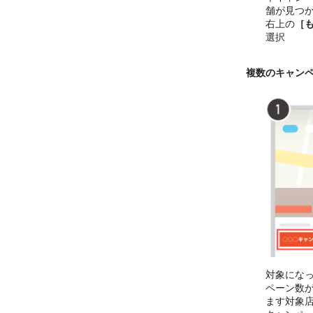
舗が見つ
右上の
［
選択
複数のキャン
対象にな
ペーン数
ます対象