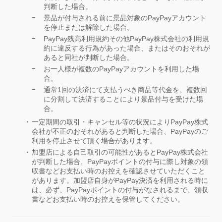
判断した場合。
景品が付与される前に景品対象のPayPayアカウント
を停止または解除した場合。
PayPay残高利用規約その他PayPay株式会社の利用規
約に違反する行為があった場合、またはそのおそれが
あると同社が判断した場合。
お一人様が複数のPayPayアカウントを利用した場
合。
通常1回の決済にて支払うべき商品等代金を、複数回
に分割して決済することにより景品付与を受けた場
合。
一定期間の取引・キャンセル等の状況によりPayPay株式
会社が不正のおそれがあると判断した場合、PayPayのご
利用を停止させて頂く場合があります。
加盟店による自己取引の可能性があるとPayPay株式会社
が判断した場合、PayPayポイントの付与に際し対象の領
収書などお支払い時のお控えを確認させていただくこと
があります。加盟店自身がPayPay決済を利用される時に
は、必ず、PayPayポイントの付与がなされるまで、領収
書などお支払い時のお控えを保管してください。