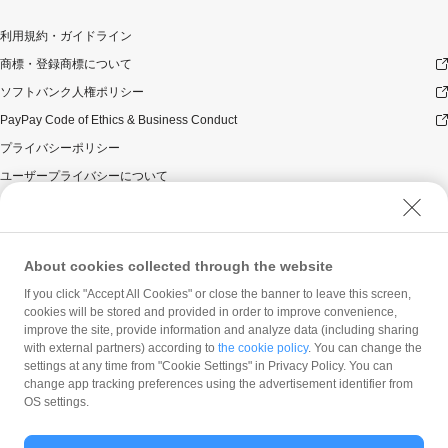
利用規約・ガイドライン
商標・登録商標について
ソフトバンク人権ポリシー
PayPay Code of Ethics & Business Conduct
プライバシーポリシー
ユーザープライバシーについて
ユーザーセキュリティについて
ウェブサイト利用規約
反社会的勢力に対する方針
About cookies collected through the website
勧誘方針
If you click "Accept All Cookies" or close the banner to leave this screen,
cookies will be stored and provided in order to improve convenience,
マネロン等基本方針
improve the site, provide information and analyze data (including sharing
カスタマーハラスメントに関する当社の考え方
with external partners) according to
the cookie policy
. You can change the
settings at any time from "Cookie Settings" in Privacy Policy. You can
change app tracking preferences using the advertisement identifier from
OS settings.