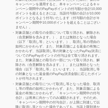
キャンペーンを適用すると、本キャンペーンによるキャ
ンペーン期間中のPayPayポイントの付与額が合計10,000
ポイントを超えるときには、当該付与額の合計が10,000
ポイントとなるよう付与いたします（付与額の合計がキ
ャンペーン期間中10,000ポイントを超えることはござい
ません）。
対象店舗との取引の全部について取り消され、解除され
（合意解除を含みます。）、または無効となった場合
（以下「取消し等」といいます。）、取消し等の理由の
如何にかかわらず、また、対象店舗による返金の有無に
かかわらず、当該取消し等の対象となったPayPay決済に
ついてのPayPayポイントの付与は全て取り消されます。
また、対象店舗との取引の一部について取り消され、解
除され（合意解除を含みます。）、または無効となった
場合（以下「取消し等」といいます。）、当該取消し等
の対象となった返金後のPayPay決済金額に応じたポイン
トが付与されます。
対象店舗との取引について取消し等となった場合、取消
し等の理由の如何にかかわらず、また、対象店舗による
返金の有無にかかわらず、「キャンペーン期間中の付与
合計」は将来に向かってのみ減額されます。そのため、
「キャンペーン期間中の付与合計」が上限に到達して以
降に取消し等となった場合であっても、当該上限到達か