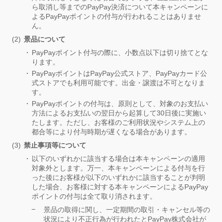
ら取消し等までのPayPay決済について本キャンペーンに
よるPayPayポイントの付与が行われることはありませ
ん。
景品について
PayPayポイント付与の際に、小数点以下は切り捨てとな
ります。
PayPayポイントはPayPay公式ストア、PayPayカード公
式ストアでも利用可能です。出金・譲渡は不可となりま
す。
PayPayポイントの付与は、原則として、対象のお支払い
方法によるお支払いの翌日から起算して30日後に実施い
たします。ただし、お客様のご利用状況やシステム上の
都合等により付与時期が遅くなる場合があります。
禁止事項等について
以下のいずれかに該当する場合は本キャンペーンの適用
対象外とします。万一、本キャンペーンによる付与を行
った後にお客様が以下のいずれかに該当することが判明
した場合、お客様に対する本キャンペーンによるPayPay
ポイントの付与は全て取り消されます。
景品の取得に関し、一定期間の取引・キャンセル等の
状況により不正行為が行われたとPayPay株式会社が