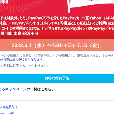
2022.6.1（水）〜
7.31（日）
7.15（金）
ペーンが適用される場合、付与額が高いものが適用され、重複適用されない場合があ
付与率は最大66.5％となります。
ンは早期に終了することがあります。
お得な特典予告
まるキャンペーン
の一覧はこちら。
舗の確認方法
ペーン内容