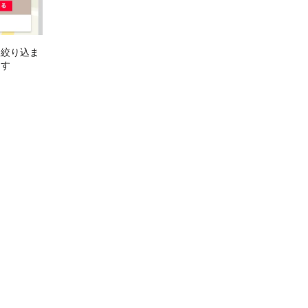
に絞り込ま
ます