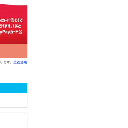
ります。
重複適用