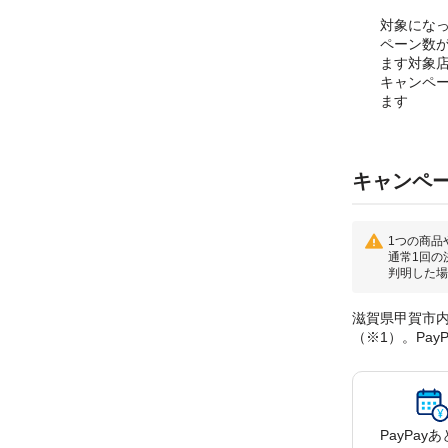
対象にな
ペーン数
ます対象
キャンペ
ます
キャンペ
1つの商品
通常1回の
判明した場
滋賀県甲賀市内
（※1）。Pa
PayPay
あ