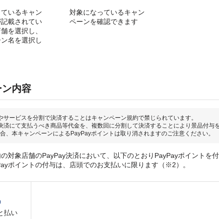
っているキャン
対象になっているキャン
が記載されてい
ペーンを確認できます
店舗を選択し、
ーン名を選択し
ーン内容
やサービスを分割で決済することはキャンペーン規約で禁じられています。
決済にて支払うべき商品等代金を、複数回に分割して決済することにより景品付与
合、本キャンペーンによるPayPayポイントは取り消されますのご注意ください。
の対象店舗のPayPay決済において、以下のとおりPayPayポイントを
yPayポイントの付与は、店頭でのお支払いに限ります（※2）。
と払い