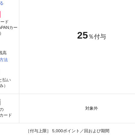
る
カード
JAPANカー
25
）
％付与
y残高
方法
と払い
み）
対象外
の
カード
［付与上限］ 5,000ポイント／回および期間