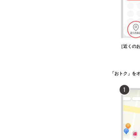
［近くの
「おトク」を