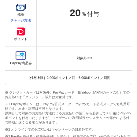
20
％付与
残高
チャージ方法
ポイント
対象外※3
PayPay商品券
［付与上限］2,000ポイント／回・6,000ポイント／期間
※ クレジットカードは対象外。PayPayカード（旧Yahoo! JAPANカード含む）での
お支払いは「クレジット」以外は対象外です。
※1 PayPayポイントは、PayPay公式ストア、PayPayカード公式ストアでも利用可
能です。出金・譲渡は不可となります。
原則として対象のお支払い方法によるお支払いの翌日から起算して30日後にPayPay
ポイントを付与いたしますが、ユーザーのご利用状況やシステム上の都合による付
与時期が遅くなる場合があります。
※2 オンラインでのお支払いはキャンペーンの対象外です。
※3 PayPay商品券と残高を併用した場合は、残高でのお支払い分のみポイント付与