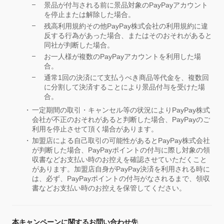
景品が付与される前に景品対象のPayPayアカウント
を停止または解除した場合。
残高利用規約その他PayPay株式会社の利用規約に違
反する行為があった場合、またはそのおそれがあると
同社が判断した場合。
お一人様が複数のPayPayアカウントを利用した場
合。
通常1回の決済にて支払うべき商品等代金を、複数回
に分割して決済することにより景品付与を受けた場
合。
一定期間の取引・キャンセル等の状況によりPayPay株式
会社が不正のおそれがあると判断した場合、PayPayのご
利用を停止させて頂く場合があります。
加盟店による自己取引の可能性があるとPayPay株式会社
が判断した場合、PayPayポイントの付与に際し対象の領
収書などお支払い時のお控えを確認させていただくこと
があります。加盟店自身がPayPay決済を利用される時に
は、必ず、PayPayポイントの付与がなされるまで、領収
書などお支払い時のお控えを保管してください。
本キャンペーンに関するお問い合わせ先