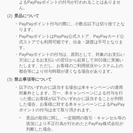
よるPayPayポイントの付与が行われることはありませ
ん。
景品について
PayPayポイント付与の際に、小数点以下は切り捨てとな
ります。
PayPayポイントはPayPay公式ストア、PayPayカード公
式ストアでも利用可能です。出金・譲渡は不可となりま
す。
PayPayポイントの付与は、原則として、対象のお支払い
方法によるお支払いの翌日から起算して30日後に実施い
たします。ただし、お客様のご利用状況やシステム上の
都合等により付与時期が遅くなる場合があります。
禁止事項等について
以下のいずれかに該当する場合は本キャンペーンの適用
対象外とします。万一、本キャンペーンによる付与を行
った後にお客様が以下のいずれかに該当することが判明
した場合、お客様に対する本キャンペーンによるPayPay
ポイントの付与は全て取り消されます。
景品の取得に関し、一定期間の取引・キャンセル等の
状況により不正行為が行われたとPayPay株式会社が
判断した場合。