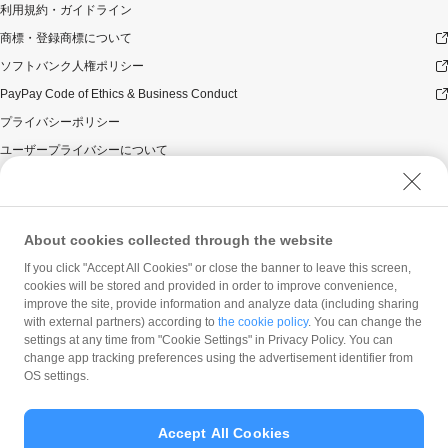
利用規約・ガイドライン
商標・登録商標について
ソフトバンク人権ポリシー
PayPay Code of Ethics & Business Conduct
プライバシーポリシー
ユーザープライバシーについて
ユーザーセキュリティについて
ウェブサイト利用規約
反社会的勢力に対する方針
About cookies collected through the website
勧誘方針
If you click "Accept All Cookies" or close the banner to leave this screen,
cookies will be stored and provided in order to improve convenience,
マネロン等基本方針
improve the site, provide information and analyze data (including sharing
カスタマーハラスメントに関する当社の考え方
with external partners) according to
the cookie policy
. You can change the
settings at any time from "Cookie Settings" in Privacy Policy. You can
change app tracking preferences using the advertisement identifier from
OS settings.
Accept All Cookies