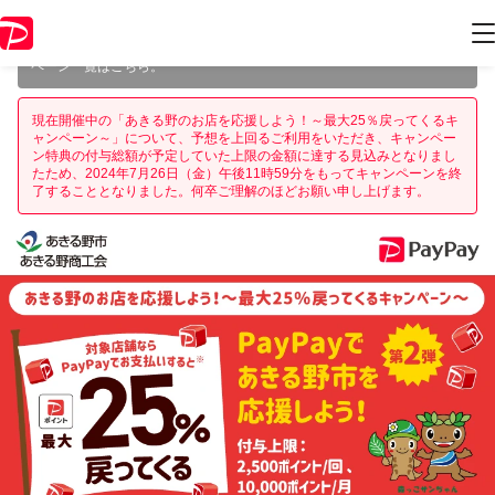
本キャンペーンは 2024年7月26日（金） 23:59 に終了致しました。ペー
ジ内の情報はキャンペーン終了時点のものになります。
開催中のキャン
ペーン一覧はこちら
。
現在開催中の「あきる野のお店を応援しよう！～最大25％戻ってくるキ
ャンペーン～」について、予想を上回るご利用をいただき、キャンペー
ン特典の付与総額が予定していた上限の金額に達する見込みとなりまし
たため、2024年7月26日（金）午後11時59分をもってキャンペーンを終
了することとなりました。何卒ご理解のほどお願い申し上げます。