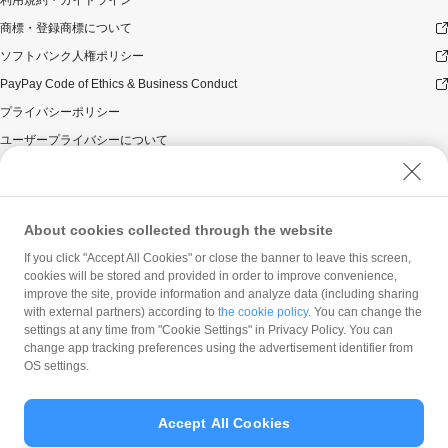
利用規約・ガイドライン
商標・登録商標について
ソフトバンク人権ポリシー
PayPay Code of Ethics & Business Conduct
プライバシーポリシー
ユーザープライバシーについて
ユーザーセキュリティについて
ウェブサイト利用規約
反社会的勢力に対する方針
About cookies collected through the website
勧誘方針
If you click "Accept All Cookies" or close the banner to leave this screen,
cookies will be stored and provided in order to improve convenience,
マネロン等基本方針
improve the site, provide information and analyze data (including sharing
カスタマーハラスメントに関する当社の考え方
with external partners) according to
the cookie policy
. You can change the
settings at any time from "Cookie Settings" in Privacy Policy. You can
change app tracking preferences using the advertisement identifier from
OS settings.
Accept All Cookies