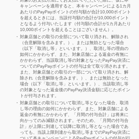
キャンペーンを適用すると、本キャンペーンによる1カ月
あたりのPayPayポイントの付与額が合計10,000ポイント
を超えるときには、当該付与額の合計が10,000ポイント
となるよう付与いたします（付与額の合計が1カ月あたり
10,000ポイントを超えることはございません）。
対象店舗との取引の全部について取り消され、解除され
（合意解除を含みます。）、または無効となった場合
（以下「取消し等」といいます。）、取消し等の理由の
如何にかかわらず、また、対象店舗による返金の有無に
かかわらず、当該取消し等の対象となったPayPay決済に
ついてのPayPayポイントの付与は全て取り消されます。
また、対象店舗との取引の一部について取り消され、解
除され（合意解除を含みます。）、または無効となった
場合（以下「取消し等」といいます。）、当該取消し等
の対象となった返金後のPayPay決済金額に応じたポイン
トが付与されます。
対象店舗との取引について取消し等となった場合、取消
し等の理由の如何にかかわらず、また、対象店舗による
返金の有無にかかわらず、「月間の付与合計」は将来に
向かってのみ減額されます。そのため、「月間の付与合
計」が上限に到達して以降に取消し等となった場合であ
っても、当該上限到達から取消し等までのPayPay決済に
ついて本キャンペーンによるPayPayポイントの付与が行