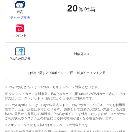
20
％付与
残高
チャージ方法
ポイント
対象外※3
PayPay商品券
［付与上限］2,000ポイント／回・10,000ポイント／月
※ PayPayあと払い（一括のみ）もキャンペーン対象となります。
※ クレジットカードは対象外。PayPayカード（旧Yahoo! JAPANカード含む）での
お支払いは「クレジット（旧あと払い）」以外は対象外です。
※1 PayPayポイントは、PayPay公式ストア、PayPayカード公式ストアでも利用可
能です。出金・譲渡は不可となります。 原則として対象のお支払い方法によるお支
払いの翌日から起算して30日後にPayPayポイントを付与いたしますが、ユーザーの
ご利用状況やシステム上の都合による付与時期が遅くなる場合があります。
※2 オンラインでのお支払いはキャンペーンの対象外です。
※3 PayPay商品券と残高を併用した場合は、残高でのお支払い分のみポイント付与