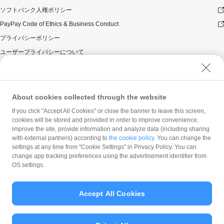
ソフトバンク人権ポリシー
PayPay Code of Ethics & Business Conduct
プライバシーポリシー
ユーザープライバシーについて
ユーザーセキュリティについて
ウェブサイト利用規約
反社会的勢力に対する方針
About cookies collected through the website
勧誘方針
If you click "Accept All Cookies" or close the banner to leave this screen,
cookies will be stored and provided in order to improve convenience,
マネロン等基本方針
improve the site, provide information and analyze data (including sharing
カスタマーハラスメントに関する当社の考え方
with external partners) according to
the cookie policy
. You can change the
settings at any time from "Cookie Settings" in Privacy Policy. You can
change app tracking preferences using the advertisement identifier from
OS settings.
Accept All Cookies
© PayPay Corporation