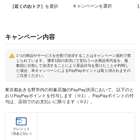
キャンペーンを選択
［
［近くのおトク］
を選択
キャンペーン内容
1つの商品やサービスを分割で決済することはキャンペーン規約で禁
じられています。 通常1回の決済にて支払うべき商品等代金を、複
数回に分割して決済することにより景品付与を受けたことが判明し
た場合、本キャンペーンによるPayPayポイントは取り消されますの
ご注意ください。
東京都あきる野市内の対象店舗のPayPay決済において、以下のと
おりPayPayポイントを付与します（※1）。PayPayポイントの付
与は、店頭でのお支払いに限ります（※2）。
クレジット
（旧あと払い）