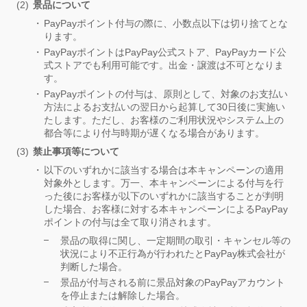
景品について
PayPayポイント付与の際に、小数点以下は切り捨てとな
ります。
PayPayポイントはPayPay公式ストア、PayPayカード公
式ストアでも利用可能です。出金・譲渡は不可となりま
す。
PayPayポイントの付与は、原則として、対象のお支払い
方法によるお支払いの翌日から起算して30日後に実施い
たします。ただし、お客様のご利用状況やシステム上の
都合等により付与時期が遅くなる場合があります。
禁止事項等について
以下のいずれかに該当する場合は本キャンペーンの適用
対象外とします。万一、本キャンペーンによる付与を行
った後にお客様が以下のいずれかに該当することが判明
した場合、お客様に対する本キャンペーンによるPayPay
ポイントの付与は全て取り消されます。
景品の取得に関し、一定期間の取引・キャンセル等の
状況により不正行為が行われたとPayPay株式会社が
判断した場合。
景品が付与される前に景品対象のPayPayアカウント
を停止または解除した場合。