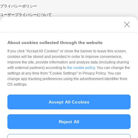
プライバシーポリシー
ユーザープライバシーについて
ユーザーセキュリティについて
ウェブサイト利用規約
反社会的勢力に対する方針
About cookies collected through the website
勧誘方針
If you click "Accept All Cookies" or close the banner to leave this screen,
cookies will be stored and provided in order to improve convenience,
マネロン等基本方針
improve the site, provide information and analyze data (including sharing
カスタマーハラスメントに関する当社の考え方
with external partners) according to
the cookie policy
. You can change the
settings at any time from "Cookie Settings" in Privacy Policy. You can
change app tracking preferences using the advertisement identifier from
OS settings.
Accept All Cookies
© PayPay Corporation
Reject All