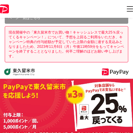
本キャンペーンは2023年11月6日（月） 23:59に終了致しました。ペー
ジ内の情報はキャンペーン終了時点のものになります。
開催中のキャン
ペーン一覧はこちら
現在開催中の「東久留米市でお買い物！キャッシュレスで最大25％戻っ
てくるキャンペーン！」について、予想を上回るご利用をいただき、キ
ャンペーン特典の付与総額が予定していた上限の金額に達する見込みと
なりましたため、2023年11月6日（月）午後11時59分をもってキャンペ
ーンを終了することとなりました。何卒ご理解のほどお願い申し上げま
す。