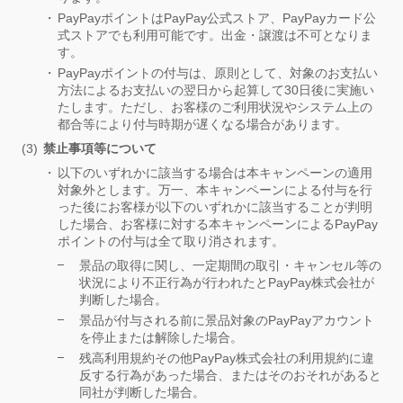
PayPayポイントはPayPay公式ストア、PayPayカード公
式ストアでも利用可能です。出金・譲渡は不可となりま
す。
PayPayポイントの付与は、原則として、対象のお支払い
方法によるお支払いの翌日から起算して30日後に実施い
たします。ただし、お客様のご利用状況やシステム上の
都合等により付与時期が遅くなる場合があります。
禁止事項等について
以下のいずれかに該当する場合は本キャンペーンの適用
対象外とします。万一、本キャンペーンによる付与を行
った後にお客様が以下のいずれかに該当することが判明
した場合、お客様に対する本キャンペーンによるPayPay
ポイントの付与は全て取り消されます。
景品の取得に関し、一定期間の取引・キャンセル等の
状況により不正行為が行われたとPayPay株式会社が
判断した場合。
景品が付与される前に景品対象のPayPayアカウント
を停止または解除した場合。
残高利用規約その他PayPay株式会社の利用規約に違
反する行為があった場合、またはそのおそれがあると
同社が判断した場合。