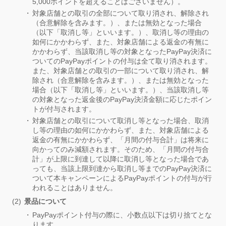
5,000ポイントを超えることはございません）。
対象店舗との取引の全部について取り消され、解除され
（合意解除を含みます。）、または無効となった場合
（以下「取消し等」といいます。）、取消し等の理由の
如何にかかわらず、また、対象店舗による返金の有無に
かかわらず、当該取消し等の対象となったPayPay決済に
ついてのPayPayポイントの付与は全て取り消されます。
また、対象店舗との取引の一部について取り消され、解
除され（合意解除を含みます。）、または無効となった
場合（以下「取消し等」といいます。）、当該取消し等
の対象となった返金後のPayPay決済金額に応じたポイン
トが付与されます。
対象店舗との取引について取消し等となった場合、取消
し等の理由の如何にかかわらず、また、対象店舗による
返金の有無にかかわらず、「月間の付与合計」は将来に
向かってのみ減額されます。そのため、「月間の付与合
計」が上限に到達して以降に取消し等となった場合であ
っても、当該上限到達から取消し等までのPayPay決済に
ついて本キャンペーンによるPayPayポイントの付与が行
われることはありません。
景品について
PayPayポイント付与の際に、小数点以下は切り捨てとな
ります。