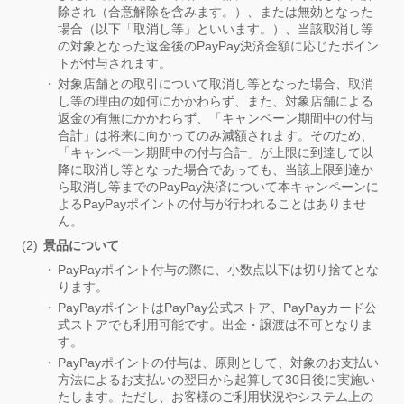
除され（合意解除を含みます。）、または無効となった
場合（以下「取消し等」といいます。）、当該取消し等
の対象となった返金後のPayPay決済金額に応じたポイン
トが付与されます。
対象店舗との取引について取消し等となった場合、取消
し等の理由の如何にかかわらず、また、対象店舗による
返金の有無にかかわらず、「キャンペーン期間中の付与
合計」は将来に向かってのみ減額されます。そのため、
「キャンペーン期間中の付与合計」が上限に到達して以
降に取消し等となった場合であっても、当該上限到達か
ら取消し等までのPayPay決済について本キャンペーンに
よるPayPayポイントの付与が行われることはありませ
ん。
景品について
PayPayポイント付与の際に、小数点以下は切り捨てとな
ります。
PayPayポイントはPayPay公式ストア、PayPayカード公
式ストアでも利用可能です。出金・譲渡は不可となりま
す。
PayPayポイントの付与は、原則として、対象のお支払い
方法によるお支払いの翌日から起算して30日後に実施い
たします。ただし、お客様のご利用状況やシステム上の