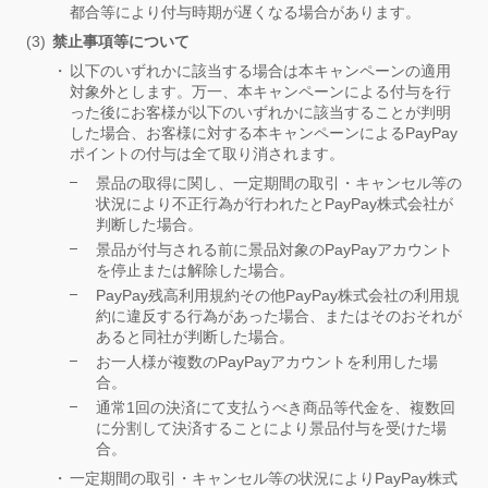
都合等により付与時期が遅くなる場合があります。
禁止事項等について
以下のいずれかに該当する場合は本キャンペーンの適用
対象外とします。万一、本キャンペーンによる付与を行
った後にお客様が以下のいずれかに該当することが判明
した場合、お客様に対する本キャンペーンによるPayPay
ポイントの付与は全て取り消されます。
景品の取得に関し、一定期間の取引・キャンセル等の
状況により不正行為が行われたとPayPay株式会社が
判断した場合。
景品が付与される前に景品対象のPayPayアカウント
を停止または解除した場合。
PayPay残高利用規約その他PayPay株式会社の利用規
約に違反する行為があった場合、またはそのおそれが
あると同社が判断した場合。
お一人様が複数のPayPayアカウントを利用した場
合。
通常1回の決済にて支払うべき商品等代金を、複数回
に分割して決済することにより景品付与を受けた場
合。
一定期間の取引・キャンセル等の状況によりPayPay株式