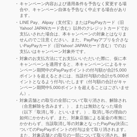
キャンペーン内容および適用条件を予告なく変更する場
合や、キャンペーン自体を予告なく中止する場合があり
ます。
LINE Pay、Alipay（支付宝）またはPayPayカード（旧
Yahoo! JAPANカード含む）以外のクレジットカードでお
支払いされた場合は、本キャンペーンの対象とはなりま
せんのでご注意ください。また、PayPayアプリを介さな
いPayPayカード（旧Yahoo! JAPANカード含む）でのお
支払いはキャンペーン対象外です。
対象のお支払方法にてお支払いいただいた際に、仮に本
キャンペーンを適用すると、本キャンペーンによるキャ
ンペーン期間中のPayPayポイントの付与額が合計5,000
ポイントを超えるときには、当該付与額の合計が5,000ポ
イントとなるよう付与いたします（付与額の合計がキャ
ンペーン期間中5,000ポイントを超えることはございませ
ん）。
対象店舗との取引の全部について取り消され、解除され
（合意解除を含みます。）、または無効となった場合
（以下「取消し等」といいます。）、取消し等の理由の
如何にかかわらず、また、対象店舗による返金の有無に
かかわらず、当該取消し等の対象となったPayPay決済に
ついてのPayPayポイントの付与は全て取り消されます。
また、対象店舗との取引の一部について取り消され、解