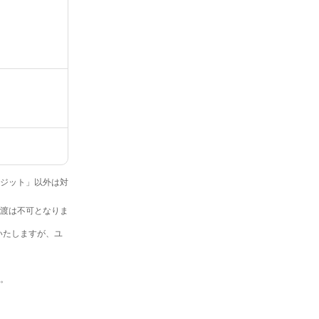
クレジット」以外は対
・譲渡は不可となりま
いたしますが、ユ
す。