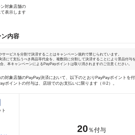
ーン対象店舗の
れて表示します
ーン内容
やサービスを分割で決済することはキャンペーン規約で禁じられています。
決済にて支払うべき商品等代金を、複数回に分割して決済することにより景品付与
合、本キャンペーンによるPayPayポイントは取り消されますのご注意ください。
の対象店舗のPayPay決済において、以下のとおりPayPayポイントを
yPayポイントの付与は、店頭でのお支払いに限ります（※2）。
ット
20
％付与