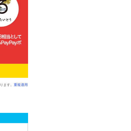
ります。
重複適用