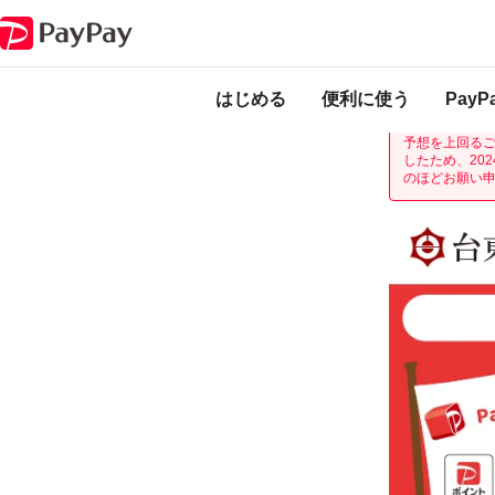
キャンペーン
PayPayで「江戸たいとう」を応援しよう！最大20％戻っ
本キャンペーン
になります。
開
はじめる
便利に使う
Pay
現在開催中の「
予想を上回る
したため、20
のほどお願い