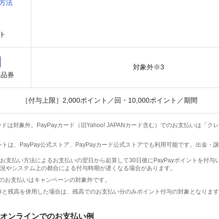
方法
ト
対象外※3
商品券
［付与上限］2,000ポイント／回・10,000ポイント／期間
ドは対象外。PayPayカード（旧Yahoo! JAPANカード含む）でのお支払いは「
ポイントは、PayPay公式ストア、PayPayカード公式ストアでも利用可能です。出金
お支払い方法によるお支払いの翌日から起算して30日後にPayPayポイントを付与
況やシステム上の都合による付与時期が遅くなる場合があります。
でのお支払いはキャンペーンの対象外です。
y商品券と残高を併用した場合は、残高でのお支払い分のみポイント付与の対象となりま
オンラインでのお支払い例