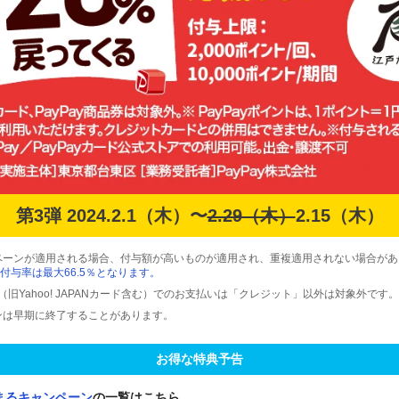
第3弾 2024.2.1（木）〜
2.29（木）
2.15（木）
ペーンが適用される場合、付与額が高いものが適用され、重複適用されない場合があ
付与率は最大66.5％となります。
ード（旧Yahoo! JAPANカード含む）でのお支払いは「クレジット」以外は対象外です。
ンは早期に終了することがあります。
お得な特典予告
まるキャンペーン
の一覧はこちら。