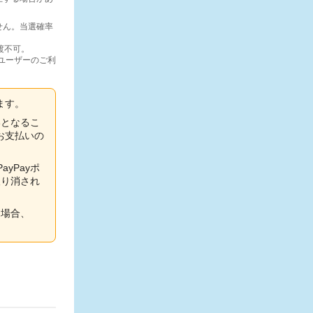
せん。当選確率
譲渡不可。
、ユーザーのご利
ます。
いとなるこ
お支払いの
yPayポ
取り消され
た場合、