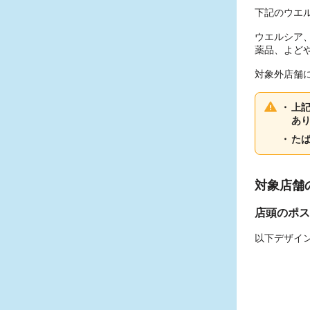
下記のウエ
ウエルシア
薬品、よど
対象外店舗
上
あ
た
対象店舗
店頭のポス
以下デザイ