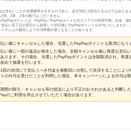
回はお支払いごとの当選確率を示すものであり、必ず3回に1回当たるものではありま
も3等、2等、1等の順ではございません。
PayPayポイントは、PayPay／PayPayカード公式ストアでの利用可能。出金・
て支払い完了日の翌日から起算して30日後にPayPayポイントを付与いたしますが
システム上の都合により付与時期が遅くなることがあります。
払い後にキャンセルした場合、当選したPayPayポイントも取消になり
支払い後に一部の返品が発生した場合、全額キャンセル後に再度お支払
あります。その場合、当選したPayPayポイントは全額取消され、再度
に改めて抽選を行います。
1回の決済にて支払うべき代金を複数回に分割して決済することによりPa
ントの付与を受けたことが判明した場合、本キャンペーンによる付与は
す。
定期間の取引・キャンセル等の状況により不正のおそれがあると判断し
yPayのご利用を停止させていただく場合があります。