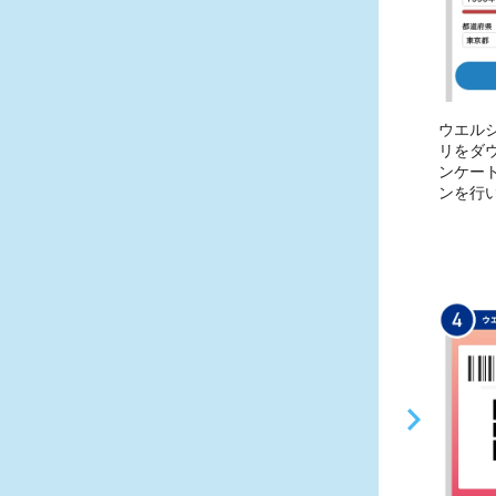
ウエル
リをダ
ンケー
ンを行