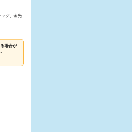
ラッグ、金光
り
なる場合が
す。