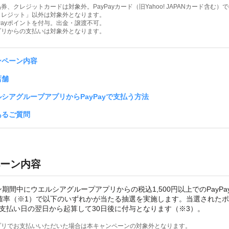
商品券、クレジットカードは対象外。PayPayカード（旧Yahoo! JAPANカード含む
ayクレジット」以外は対象外となります。
yPayポイントを付与。出金・譲渡不可。
yアプリからの支払いは対象外となります。
ンペーン内容
店舗
シアグループアプリからPayPayで支払う方法
あるご質問
ーン内容
期間中にウエルシアグループアプリからの税込1,500円以上でのPayPa
の確率（※1）で以下のいずれかが当たる抽選を実施します。当選された
支払い日の翌日から起算して30日後に付与となります（※3）。
yアプリでお支払いいただいた場合は本キャンペーンの対象外となります。