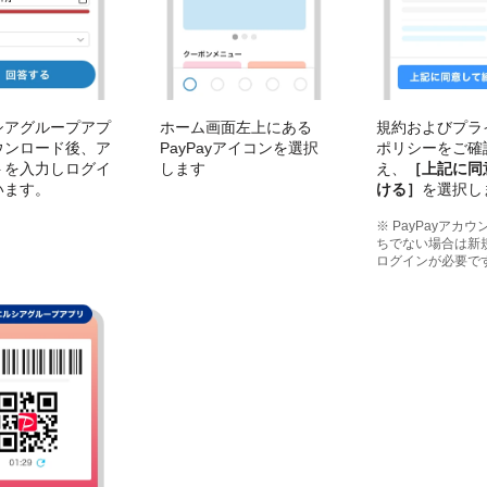
シアグループアプ
ホーム画面左上にある
規約およびプラ
ウンロード後、ア
PayPayアイコンを選択
ポリシーをご確
トを入力しログイ
します
え、
［上記に同
います。
ける］
を選択し
※ PayPayアカ
ちでない場合は新
ログインが必要で