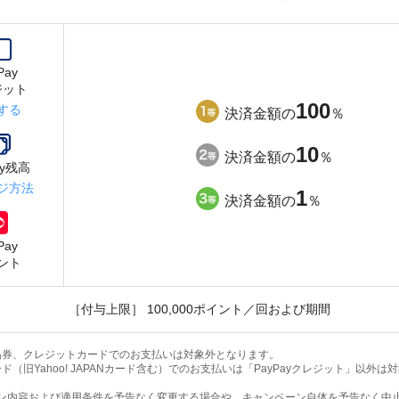
Pay
ジット
100
する
決済金額の
％
10
決済金額の
％
ay残高
ジ方法
1
決済金額の
％
Pay
ント
［付与上限］ 100,000ポイント／回および期間
y商品券、クレジットカードでのお支払いは対象外となります。
カード（旧Yahoo! JAPANカード含む）でのお支払いは「PayPayクレジット」以外
ン内容および適用条件を予告なく変更する場合や、キャンペーン自体を予告なく中