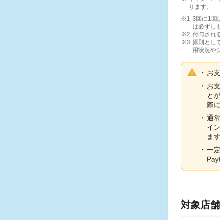
ります。
3回に1
は必ずし
付与される
原則とし
用状況や
お支
お
とが
際
通常
イ
ま
一
Pa
対象店舗