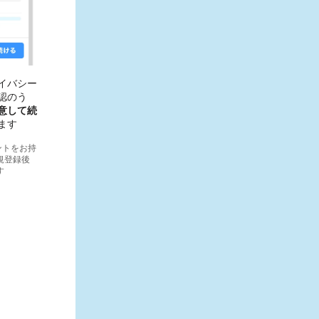
イバシー
認のう
意して続
ます
ウントをお持
規登録後
す