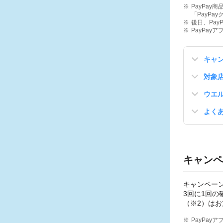
PayPay
「PayP
後日、Pa
PayPa
キャ
対象
ウエル
よく
キャンペ
キャンペーン
3回に1回
（※2）はお
PayPa