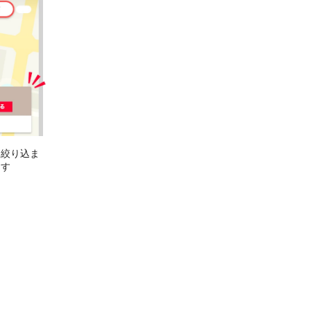
に絞り込ま
ます