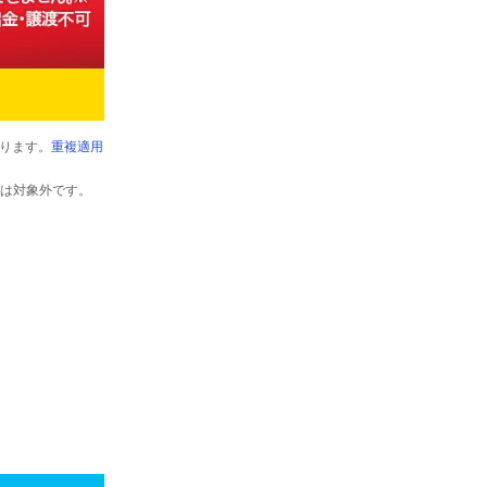
ります。
重複適用
以外は対象外です。