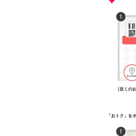
［近くの
「おトク」を