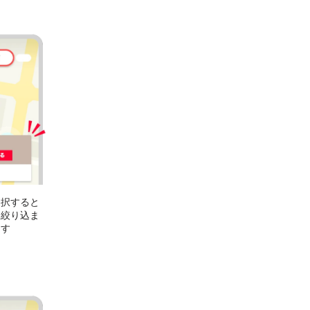
選択すると
に絞り込ま
ます