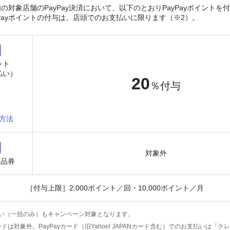
の対象店舗のPayPay決済において、以下のとおりPayPayポイントを
yPayポイントの付与は、店頭でのお支払いに限ります（※2）。
ット
払い）
20
％付与
方法
対象外
商品券
［付与上限］2,000ポイント／回・10,000ポイント／月
あと払い（一括のみ）もキャンペーン対象となります。
ドは対象外。PayPayカード（旧Yahoo! JAPANカード含む）でのお支払いは「